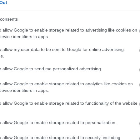
Out
int 12 milliárd forint kárt okozott a pénzüket rábízó ü
mberének, Kozsónak, azaz Kocsor Zsoltnak, a plasztik
consents
kőy Szabolcsnak, és Mustafa Sezen zöldség-gyümölc
o allow Google to enable storage related to advertising like cookies on
gyar Kereskedelmi Kamara főtitkáraként tagja volt Or
evice identifiers in apps.
uta Bálint neve is jó ideje fent van a listán, ők arról
o allow my user data to be sent to Google for online advertising
újításában.
s.
inek egy tucat cégben volt már tulajdonosrésze vagy v
to allow Google to send me personalized advertising.
y kényszertörléssel megszűnt), és van közös vállalk
o allow Google to enable storage related to analytics like cookies on
eltagja, míg Harsányi Zsolt a kültagja). Harsányi Zsolt
evice identifiers in apps.
ti Kft.-t, e cégből azonban rövid idő múlva, 2003 dece
o allow Google to enable storage related to functionality of the website
tor fogorvosaként is ismert).
o allow Google to enable storage related to personalization.
HIRDETÉS
o allow Google to enable storage related to security, including