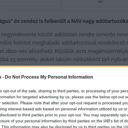
gus” és zenész is felkerült a NAV nagy adótartozókat 
 negyedévente közölt adólistáin rendre ismerős nev
 millió forintot meghaladó adótartozással rendelkező
stán 2820 név olvasható. Közülük 2071 magánszemélyké
ábbá 23 személy, akiket lakcím nélküliként tart nyilvá
u -
Do Not Process My Personal Information
bek között az Andrássy úti egykori Aranymúzeumot lé
to opt-out of the sale, sharing to third parties, or processing of your per
ereplő – műgyűjtő, Zelnik István neve is. A múzeumna
formation for targeted advertising by us, please use the below opt-out s
az irányárnál jóval alacsonyabb áron, 1,7 milliárd fori
r selection. Please note that after your opt-out request is processed y
eing interest-based ads based on personal information utilized by us or
ő, Zelnik tulajdonában lévő Magyar Indokína Társasá
disclosed to third parties prior to your opt-out. You may separately opt-
n 2,5 milliárd forint irányáron hirdette eladásra az ing
losure of your personal information by third parties on the IAB’s list of
. This information may also be disclosed by us to third parties on the
IA
l.