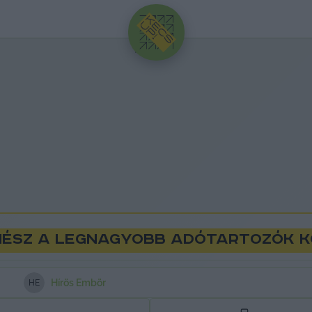
HIRDETÉS
enész a legnagyobb adótartozók 
Hírös Embör
H
E