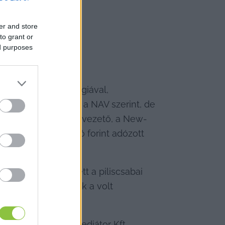
er and store
to grant or
ed purposes
erint jóslással, mágiával, 
t fel adótartozást a NAV szerint, de 
ő vállalkozásban ügyvezető, a New-
 mellett 2,5 millió forint adózott 
ó – egyebek mellett a piliscsabai 
sító Szövetkezetnek a volt 
 alatt lévő Kun-Mediátor Kft. 