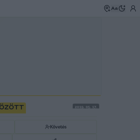
között
2019. 05. 17.
Követés