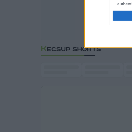
authenti
K
ECSUP SHORTS