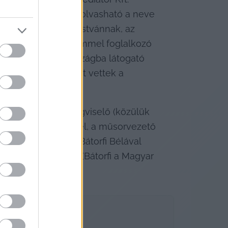
gyfeleinek. A listán olvasható a neve 
ai sebész Seffer Istvánnak, az 
s nagykereskedelemmel foglalkozó 
bán Viktor Törökországba látogató 
 ismertek, hogy részt vettek a 
olt vezető tisztségviselő (közülük 
ozása a testvérével, a műsorvezető 
 2002 januárjában Bátorfi Bélával 
mberében kilépett. (Bátorfi a Magyar 