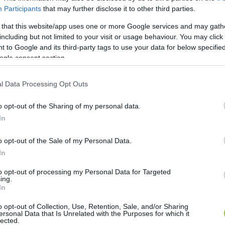
Participants
that may further disclose it to other third parties.
 that this website/app uses one or more Google services and may gath
including but not limited to your visit or usage behaviour. You may click 
 to Google and its third-party tags to use your data for below specifi
ogle consent section.
l Data Processing Opt Outs
néven tevékenykedő Fischl András is, aki a honlapja sz
ötéssel foglalkozik. Fischl magánszemélyként halmozot
o opt-out of the Sharing of my personal data.
bban több cégben is megfordult, jelenleg egy működ
In
.-ben, amely 2017-ben 7,2 millió forint nettó árbevétel
o opt-out of the Sale of my Personal Data.
In
jén tevékenykedő, több ezer kisbefektetőt megkárosít
to opt-out of processing my Personal Data for Targeted
ing.
tervező – Pilis-Invest Ingatlanbefektetési és Haszno
In
ve is.
o opt-out of Collection, Use, Retention, Sale, and/or Sharing
ersonal Data that Is Unrelated with the Purposes for which it
lected.
tán Dobrai Sándorné (bróker Marcsika), a felszámolás