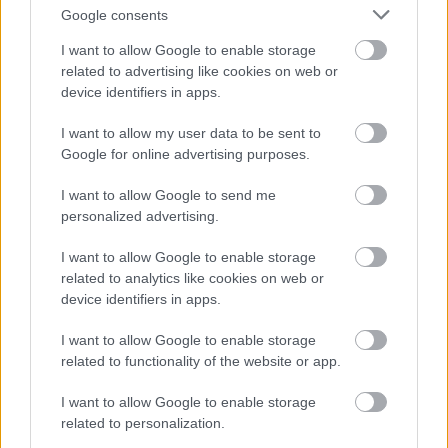
barackszínűbe öltözötteket, akikre szavazni 
Google consents
lehet a rendezvény 
Facebook oldalán
. A legtöbb 
I want to allow Google to enable storage
lájkot kapókból Barack Király és Barack Királynő 
related to advertising like cookies on web or
lesz vasárnap. Majd egy táncos flashmob 
device identifiers in apps.
következett a TST tánciskola közreműködésével, 
I want to allow my user data to be sent to
és ezzel véget is ért az első nap. Szombaton 
Google for online advertising purposes.
baracklekvár versenyt rendeznek ugyanitt. 16 
I want to allow Google to send me
órakor lesz a zsűrizés.
personalized advertising.
I want to allow Google to enable storage
related to analytics like cookies on web or
device identifiers in apps.
1
 / 
43
I want to allow Google to enable storage
related to functionality of the website or app.
I want to allow Google to enable storage
related to personalization.