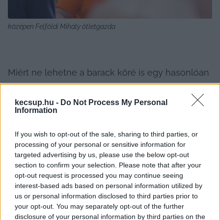
középen Felföldi Mihály ötletgazda
Miért ne lehetne a barack köré is egy hasonlóan 
népszerű rendezvényt összehozni? Tette fel a 
költői kérdést az ötletgazda Felföldi Mihály, 
kecsup.hu -
Do Not Process My Personal
Information
érdeklődésünkre. A baracklekvár főző fesztivál 
talán túlzás lenne a bajai analógia alapján, de 
If you wish to opt-out of the sale, sharing to third parties, or
számos lehetőség rejlik ebben a gyümölcsben.
processing of your personal or sensitive information for
targeted advertising by us, please use the below opt-out
section to confirm your selection. Please note that after your
opt-out request is processed you may continue seeing
interest-based ads based on personal information utilized by
us or personal information disclosed to third parties prior to
your opt-out. You may separately opt-out of the further
disclosure of your personal information by third parties on the