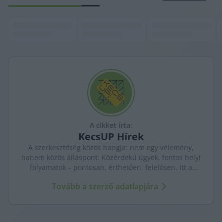
A cikket írta:
KecsUP
Hírek
A szerkesztőség közös hangja: nem egy vélemény,
hanem közös álláspont. Közérdekű ügyek, fontos helyi
folyamatok – pontosan, érthetően, felelősen. Itt a
KecsUP maga szólal meg.
Tovább a szerző adatlapjára