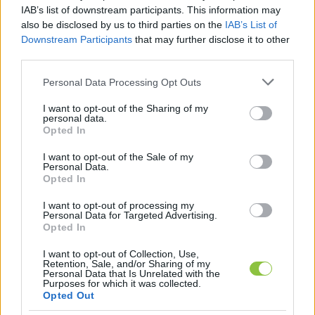
IAB’s list of downstream participants. This information may
also be disclosed by us to third parties on the
IAB’s List of
Downstream Participants
that may further disclose it to other
third parties.
Please note that this website/app uses one or more Google
Personal Data Processing Opt Outs
services and may gather and store information including but
not limited to your visit or usage behaviour. You may click to
I want to opt-out of the Sharing of my
personal data.
grant or deny consent to Google and its third-party tags to
Opted In
use your data for below specified purposes in below Google
consent section.
I want to opt-out of the Sale of my
Personal Data.
Opted In
I want to opt-out of processing my
Personal Data for Targeted Advertising.
a TST tánciskola csapata, előtérben Váczi Niki alapító
Opted In
I want to opt-out of Collection, Use,
Az első nap délelőttjén vásári hangulat volt a 
Retention, Sale, and/or Sharing of my
Personal Data that Is Unrelated with the
fesztiválon, közel egy tonna barack fogyott el. A 
Purposes for which it was collected.
Opted Out
délután a lazaságé volt. Ekkor fényképezték le a 