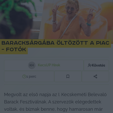
Baracksárgába öltözött a piac
– fotók
KecsUP Hírek
Követés
K
H
1
perc
Megvolt az első napja az I. Kecskeméti Belevaló 
Barack Fesztiválnak. A szervezők elégedettek 
voltak, és bíznak benne, hogy hamarosan már 