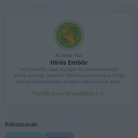
A cikket írta:
Hírös
Embör
Sajtószemlék, saját anyagok és markáns közéleti
témák szerzője. Nevéhez fűződik a Szemereyné Pataki
Klaudia alkalmasságát vizsgáló cikksorozat is, amely
komoly visszhangot váltott ki Kecskeméten.
Tovább a szerző adatlapjára
Kulcsszavak: