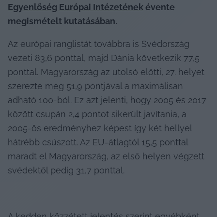
Egyenlőség Európai Intézetének
 évente 
megismételt kutatásában.
Az európai ranglistát továbbra is Svédország 
vezeti 83,6 ponttal, majd Dánia következik 77,5 
ponttal. Magyarország az utolsó előtti, 27. helyet 
szerezte meg 51,9 pontjával a maximálisan 
adható 100-ból. Ez azt jelenti, hogy 2005 és 2017 
között csupán 2,4 pontot sikerült javítania, a 
2005-ös eredményhez képest így két hellyel 
hátrébb csúszott. Az EU-átlagtól 15,5 ponttal 
maradt el Magyarország, az első helyen végzett 
svédektől pedig 31,7 ponttal.
A kedden közzétett jelentés szerint egyébként 