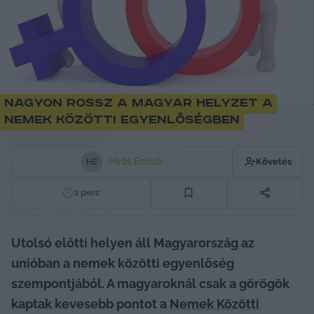
Nagyon rossz a magyar helyzet a
nemek közötti egyenlőségben
Hírös Embör
Követés
H
E
2
perc
Utolsó előtti helyen áll Magyarország az 
unióban a nemek közötti egyenlőség 
szempontjából. A magyaroknál csak a görögök 
kaptak kevesebb pontot a 
Nemek Közötti 