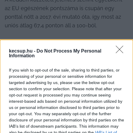
az EU egészének pontszáma is csupán egy 
ponttal nőtt a 2017. évi mutató óta, így most az 
uniós átlag 67,4 ponton áll a 100-ból.
kecsup.hu -
Do Not Process My Personal
Information
If you wish to opt-out of the sale, sharing to third parties, or
processing of your personal or sensitive information for
targeted advertising by us, please use the below opt-out
Miért lett ilyen alacsony a magyar 
section to confirm your selection. Please note that after your
pontszám?
opt-out request is processed you may continue seeing
interest-based ads based on personal information utilized by
us or personal information disclosed to third parties prior to
A 
jelentés szerint
 Magyarország pontszáma 
your opt-out. You may separately opt-out of the further
minden vizsgált területen alacsonyabb volt, mint 
disclosure of your personal information by third parties on the
az uniós átlagé, de a legrosszabbul mégis a 
IAB’s list of downstream participants. This information may
also be disclosed by us to third parties on the
IAB’s List of