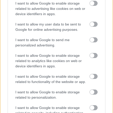
házimunka, idős- és gyerekgondozás terén még 
I want to allow Google to enable storage
related to advertising like cookies on web or
mindig nincs egyenlőség. Jó példa erre az, hogy 
device identifiers in apps.
míg a nők 55,8 százaléka mindennap főz otthon, 
addig a férfiaknál ez az arány csupán 13,8 
I want to allow my user data to be sent to
Google for online advertising purposes.
százalék.
I want to allow Google to send me
personalized advertising.
Hol javított Magyarország?
I want to allow Google to enable storage
related to analytics like cookies on web or
device identifiers in apps.
HIRDETÉS
I want to allow Google to enable storage
related to functionality of the website or app.
I want to allow Google to enable storage
related to personalization.
I want to allow Google to enable storage
related to security, including authentication