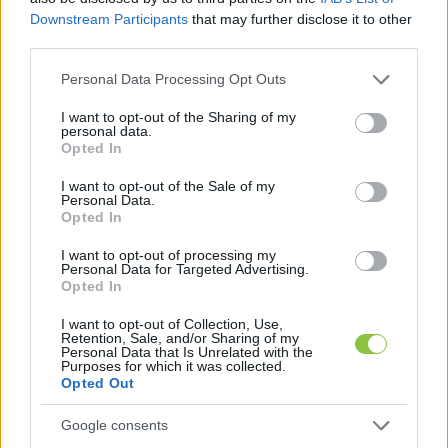
„hatalom” terén teljesített, ami a 
Downstream Participants
that may further disclose it to other
döntéshozásban fennálló egyenlőtlenséget 
third parties.
vizsgálta. Az unióban ez fejlődik a leggyorsabb 
Please note that this website/app uses one or more Google
Personal Data Processing Opt Outs
ütemben, de Magyarország csak 20,6 pontot ért 
services and may gather and store information including but
not limited to your visit or usage behaviour. You may click to
I want to opt-out of the Sharing of my
el a 100-ból. Nem csoda, hogy ilyen kevés 
personal data.
grant or deny consent to Google and its third-party tags to
Opted In
pontot kapott, mivel 
kevesebb nő van vezető 
use your data for below specified purposes in below Google
beosztásban
, kevesebb a női képviselő és 
consent section.
I want to opt-out of the Sale of my
Personal Data.
miniszter a politikában, és a 
női kutatók
, mint 
Opted In
máshol Európában. A jelentés szerint eközben az 
I want to opt-out of processing my
állami tulajdonú médiában a női vezetők aránya 
Personal Data for Targeted Advertising.
Opted In
30,4 százalékos.
I want to opt-out of Collection, Use,
Retention, Sale, and/or Sharing of my
A második legrosszabbul az „idő” kategóriában 
Personal Data that Is Unrelated with the
Purposes for which it was collected.
szerepelt Magyarország, ahol 6,8 pontot rontott 
Opted Out
előző eredményéhez képest és csupán 54,3 
Google consents
pontot szerzett – ez azt mutatja, hogy a 