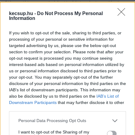
fókuszálás, egy rövid séta kint sokat segíthet, 
hogy reálisan tudjunk gondolkodni.
kecsup.hu -
Do Not Process My Personal
Information
If you wish to opt-out of the sale, sharing to third parties, or
processing of your personal or sensitive information for
targeted advertising by us, please use the below opt-out
section to confirm your selection. Please note that after your
opt-out request is processed you may continue seeing
interest-based ads based on personal information utilized by
us or personal information disclosed to third parties prior to
your opt-out. You may separately opt-out of the further
disclosure of your personal information by third parties on the
IAB’s list of downstream participants. This information may
also be disclosed by us to third parties on the
IAB’s List of
Downstream Participants
that may further disclose it to other
third parties.
HIRDETÉS
Please note that this website/app uses one or more Google
Personal Data Processing Opt Outs
services and may gather and store information including but
not limited to your visit or usage behaviour. You may click to
I want to opt-out of the Sharing of my