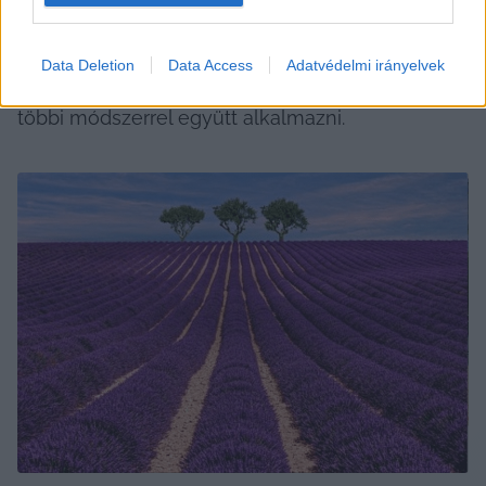
alkalmazni, csak az illatát beszívni. Sokaknak ez 
érzelmileg nyugtató, szorongáscsökkentő 
Data Deletion
Data Access
Adatvédelmi irányelvek
hatással bír. Érdemes kipróbálni és esetleg a 
többi módszerrel együtt alkalmazni.