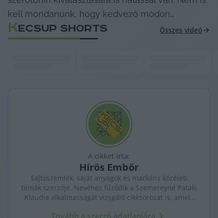
kell mondanunk, hogy kedvező módon…
K
ECSUP SHORTS
Összes videó
A cikket írta:
Hírös
Embör
Sajtószemlék, saját anyagok és markáns közéleti
témák szerzője. Nevéhez fűződik a Szemereyné Pataki
Klaudia alkalmasságát vizsgáló cikksorozat is, amely
komoly visszhangot váltott ki Kecskeméten.
Tovább a szerző adatlapjára