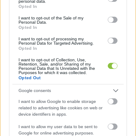
personal data.
grant or deny consent to Google and its third-party tags to
Opted In
use your data for below specified purposes in below Google
consent section.
I want to opt-out of the Sale of my
Personal Data.
Opted In
I want to opt-out of processing my
Personal Data for Targeted Advertising.
Opted In
 CBD termékek
I want to opt-out of Collection, Use,
Retention, Sale, and/or Sharing of my
Personal Data that Is Unrelated with the
A 
kannabisz olaj
 név nem nagyon ismert 
Purposes for which it was collected.
hazánkban, de folyamatosan egyre népszerűbbé 
Opted Out
válik. Fontos, hogy tudjuk, nem a THC, hanem a 
Google consents
CBD termékekre gondolunk, amelyek között 
I want to allow Google to enable storage
óriásiak a különbségek. Ez utóbbi biztonságos, 
related to advertising like cookies on web or
nem pszichotróp és nem utolsósorban teljesen 
device identifiers in apps.
legális. Itt jóval többet tudhatunk meg a CBD 
I want to allow my user data to be sent to
termékekről: 
https://www.cbdcibdol.hu/
.
Google for online advertising purposes.