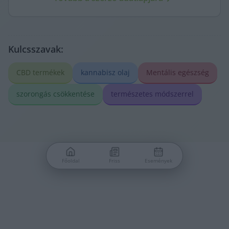
Kulcsszavak:
CBD termékek
kannabisz olaj
Mentális egészség
szorongás csökkentése
természetes módszerrel
Főoldal
Friss
Események