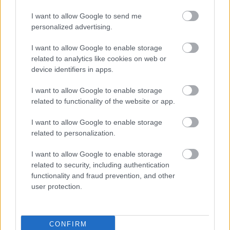
De röviden összefoglalva: a két fő termékcsalád 
I want to allow Google to send me
personalized advertising.
a CBD olajok és kapszulák, különböző 
erősségben léteznek, és főbb hatásaik a 
I want to allow Google to enable storage
related to analytics like cookies on web or
gyulladás-, fájdalom- és szorongáscsökkentés 
device identifiers in apps.
és az antioxidáns hatás.
I want to allow Google to enable storage
related to functionality of the website or app.
 Levendula
I want to allow Google to enable storage
related to personalization.
I want to allow Google to enable storage
related to security, including authentication
functionality and fraud prevention, and other
user protection.
A levendula olyannyira egyszerű készítmény, 
CONFIRM
hogy nem külsőleg vagy belsőleg kell 