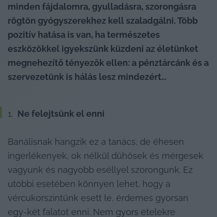
minden fájdalomra, gyulladásra, szorongásra 
rögtön gyógyszerekhez kell szaladgálni. Több 
pozitív hatása is van, ha természetes 
eszközökkel igyekszünk küzdeni az életünket 
megnehezítő tényezők ellen: a pénztárcánk és a 
szervezetünk is hálás lesz mindezért…
 Ne felejtsünk el enni
Banálisnak hangzik ez a tanács, de éhesen 
ingerlékenyek, ok nélkül dühösek és mérgesek 
vagyunk és nagyobb eséllyel szorongunk. Ez 
utóbbi esetében könnyen lehet, hogy a 
vércukorszintünk esett le, érdemes gyorsan 
egy-két falatot enni. Nem gyors ételekre 