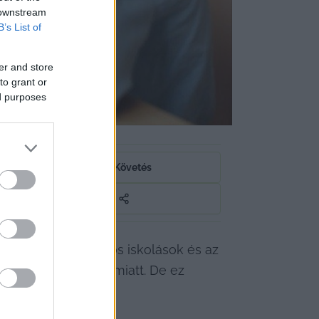
 downstream
B’s List of
er and store
to grant or
ed purposes
nylésekor
Követés
k, hanem általános iskolások és az 
 digitális oktatás miatt. De ez 