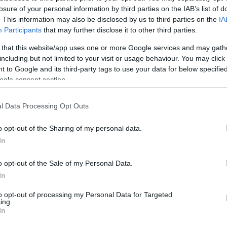
losure of your personal information by third parties on the IAB’s list of
. This information may also be disclosed by us to third parties on the
IA
Participants
that may further disclose it to other third parties.
 that this website/app uses one or more Google services and may gath
including but not limited to your visit or usage behaviour. You may click 
 to Google and its third-party tags to use your data for below specifi
ogle consent section.
vasónk az ingyenes internet igé
l Data Processing Opt Outs
KecsUP Hírek
K
H
o opt-out of the Sharing of my personal data.
In
o opt-out of the Sale of my Personal Data.
In
i kormányrendeletet, így most nemcsak középiskoláso
ójuknál, hogy egy hónapig ingyen kapják az internetet a
to opt-out of processing my Personal Data for Targeted
ing.
onatkozik.
In