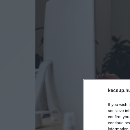
kecsup.h
If you wish 
sensitive in
confirm you
continue se
information 