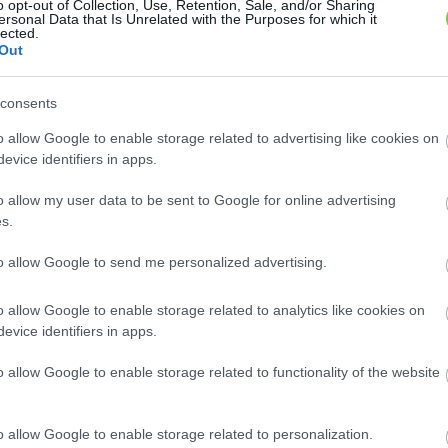
elyű szolgáltatójánál, hogy élne a lehetőséggel. Az
o opt-out of Collection, Use, Retention, Sale, and/or Sharing
ersonal Data that Is Unrelated with the Purposes for which it
lected.
Out
consents
k anyagi támogatását sem előzetesen, sem azóta nem egy
o allow Google to enable storage related to advertising like cookies on
ieső árbevételt, a Kormány nekünk meg fogja e fizetni…E
evice identifiers in apps.
netszolgáltatást vásárolni, villanyszámlát, bérleti díj
o allow my user data to be sent to Google for online advertising
ordulhat, hogy a Kormány által elrendelt de anyagilag n
s.
aládja szolgáltatás nélkül marad…Az eddig beérkezett ig
to allow Google to send me personalized advertising.
vetkező hónapra jóvá írni…2021. március hónaptól egyen
ndaddig, amíg a Kormány részéről a kompenzációs mego
o allow Google to enable storage related to analytics like cookies on
evice identifiers in apps.
o allow Google to enable storage related to functionality of the website
o allow Google to enable storage related to personalization.