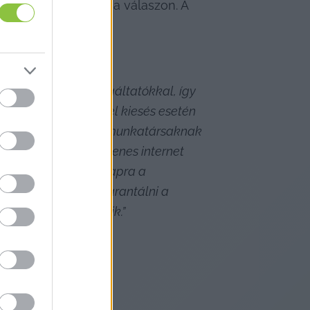
onban meglepődött a válaszon. A 
eztette le a szolgáltatókkal, így 
xtrém méretű bevétel kiesés esetén 
at, üzemanyagot és a munkatársaknak 
em támogatott, ingyenes internet 
ényeket tudjuk 30 napra a 
lőre nem tudjuk garantálni a 
ldás nem tisztázódik.”