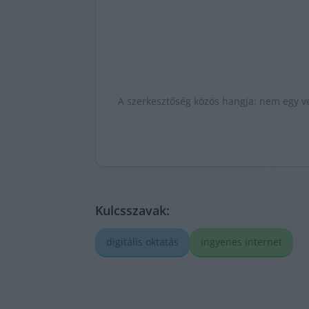
A szerkesztőség közös hangja: nem egy vé
Kulcsszavak:
digitális oktatás
ingyenes internet