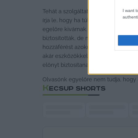
Tehát a szolgáltató azt állítja, hog
I want t
authenti
írja le, hogy ha túl sokan kérik az 
egelőre kivárnak. Hozzátették, hogy
biztosították, de most kibővült a kör
hozzáférést azoknak, akik ezt nem t
akár eszközökkel is. Az igényeket b
előnyt biztosítana.
Olvasónk egyelőre nem tudja, hogy a
K
ECSUP SHORTS