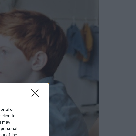
sonal or
ection to
ou may
 personal
out of the