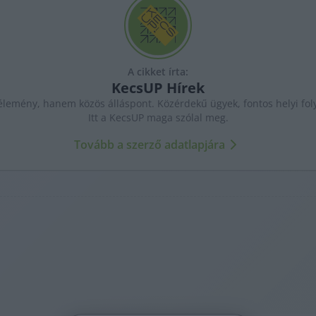
A cikket írta:
KecsUP
Hírek
lemény, hanem közös álláspont. Közérdekű ügyek, fontos helyi fol
Itt a KecsUP maga szólal meg.
Tovább a szerző adatlapjára