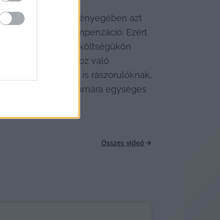
zálni a kiesést, és lényegében azt 
ybe, ha nem lesz kompenzáció. Ezért 
internetet a saját költségükön 
 digitális oktatáshoz való 
szefogva segített is rászorulóknak, 
t, amely mindenki számára egységes 
Összes videó