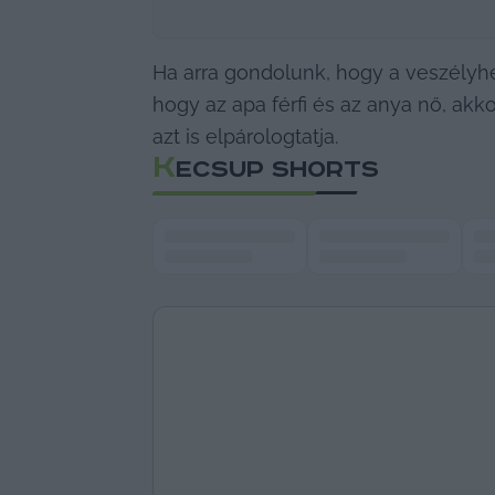
Ha arra gondolunk, hogy a veszélyhel
hogy az apa férfi és az anya nő, akk
azt is elpárologtatja.
K
ECSUP SHORTS