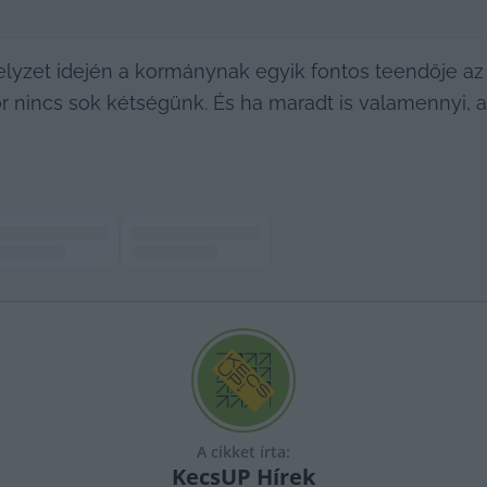
yzet idején a kormánynak egyik fontos teendője az vo
or nincs sok kétségünk. És ha maradt is valamennyi, a
A cikket írta:
KecsUP
Hírek