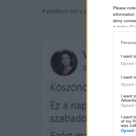
Please note
A politikus ezt a posztot írta a Face
information 
deny consent
in below Go
Persona
I want t
Opted 
I want t
Opted 
I want 
Advertis
Opted 
I want t
of my P
was col
Opted 