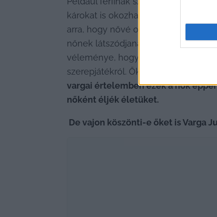
Például férfinak született valaki, de
károkat is okozhat neki. Ebben az e
arra, hogy nővé operáltatja magát. A
nőnek látszódjanak, de a nemváltó mű
véleménye, hogy az egyénnek nőként 
szerepjátékról. Ők nem úgy kelnek eg
vargai értelemben ezek a nők éppenh
nőként éljék életüket.
 De vajon köszönti-e őket is Varga J