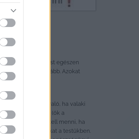
lytassa a felsorolást egészen 
nk. De menjünk tovább. Azokat 
az sem ördögtől való, ha valaki 
gy érzik jól magukat (ők a 
sokkal mélyebbre kell menni, ha 
nem érzik jól magukat a testükben. 