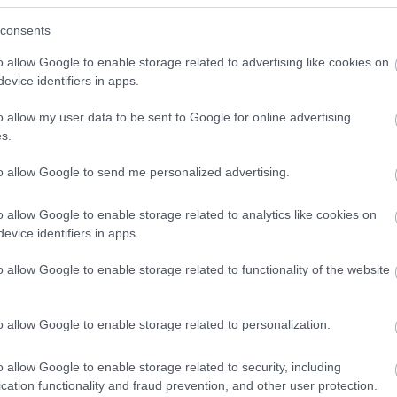
consents
o allow Google to enable storage related to advertising like cookies on
evice identifiers in apps.
o allow my user data to be sent to Google for online advertising
s.
to allow Google to send me personalized advertising.
 lenne már a számolás legelején, milyen nemekkel fo
ró megjegyzés nyilván, és akkor most finomak voltu
o allow Google to enable storage related to analytics like cookies on
k lenni.
evice identifiers in apps.
o allow Google to enable storage related to functionality of the website
-féle 100 nem egyikéből (maradjunk ennél). Miközben 
ik, parókát hord, ha neki vagy párjának ez tetszik, és í
o allow Google to enable storage related to personalization.
emváltoztató műtétig), a transzszexuálisok esetében 
o allow Google to enable storage related to security, including
áltoztatnak nemet. Itt arról van szó, hogy egyszerűen 
cation functionality and fraud prevention, and other user protection.