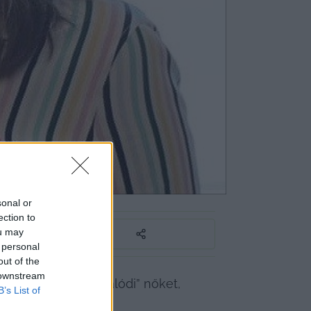
kérdés
sonal or
ection to
ou may
 personal
out of the
 downstream
án köszöntse a „valódi” nőket, 
B’s List of