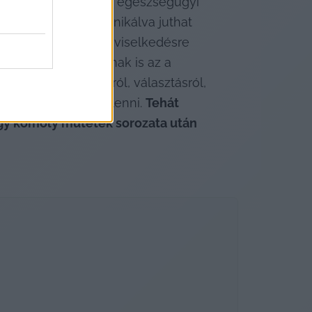
 vívódás pedig komoly egészségügyi 
ológusokkal kommunikálva juthat 
 hogy kinézetre és viselkedésre 
 az orvostudománynak is az a 
egyszerű hóbortról, választásról, 
 hogy nők akarnak lenni. 
Tehát 
ogy komoly műtétek sorozata után 