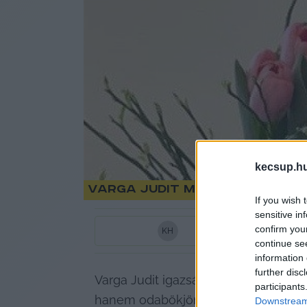
kecsup.h
Varga Judit miniszter gratu
If you wish 
sensitive in
confirm you
K
H
continue se
information 
further disc
Varga Judit igazságügyi miniszter úg
participants
hanem odabökjön azoknak is, akik pl. 
Downstream 