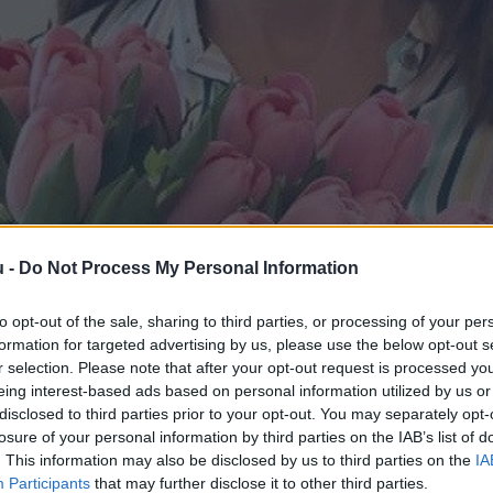
u -
Do Not Process My Personal Information
lált a „valódi” nőknek – de van itt egy 
to opt-out of the sale, sharing to third parties, or processing of your per
formation for targeted advertising by us, please use the below opt-out s
r selection. Please note that after your opt-out request is processed y
2
perc
eing interest-based ads based on personal information utilized by us or
disclosed to third parties prior to your opt-out. You may separately opt-
losure of your personal information by third parties on the IAB’s list of
y érzete, a nőnap alkalmas lehet arra is, hogy ne csup
. This information may also be disclosed by us to third parties on the
IA
nemet változtattak (választottak – így írja)
Participants
that may further disclose it to other third parties.