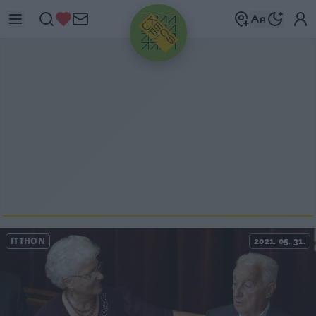
HIRDETÉS
ITTHON
2021. 05. 31.