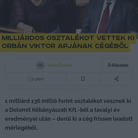
Milliárdos osztalékot vettek ki
Orbán Viktor apjának cégéből
Hírös Embör
Követés
H
E
2
perc
1 milliárd 136 millió forint osztalékot vesznek ki 
a Dolomit Kőbányászati Kft.-ből a tavalyi év 
eredményei után – derül ki a cég frissen leadott 
mérlegéből.