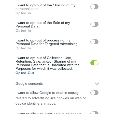
legdrágább állami útépítéshez, az M4-es 
not limited to your visit or usage behaviour. You may click to
I want to opt-out of the Sharing of my
personal data.
munkálataihoz. A Dolomit Kft. gánti bányájából 
grant or deny consent to Google and its third-party tags to
Opted In
use your data for below specified purposes in below Google
szállítottak zúzott követ az útépítéshez, többek 
consent section.
I want to opt-out of the Sale of my
közt ebből a kőből készült az M4-es 
Personal Data.
Opted In
aszfaltkeveréke, az út padkája és a leállósáv is. A 
dokumentumok szerint
I want to opt-out of processing my
Personal Data for Targeted Advertising.
Opted In
I want to opt-out of Collection, Use,
Retention, Sale, and/or Sharing of my
Personal Data that Is Unrelated with the
Purposes for which it was collected.
Opted Out
Google consents
Orbán Győző gánti bányacégétől, a Dolomit 
I want to allow Google to enable storage
related to advertising like cookies on web or
Kőbányászati Kft.-től rendeltek 
device identifiers in apps.
építőanyagokat az Abony-Fegyvernek 
I want to allow my user data to be sent to