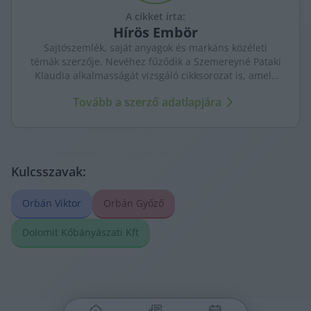
A cikket írta:
Hírös
Embör
Sajtószemlék, saját anyagok és markáns közéleti
témák szerzője. Nevéhez fűződik a Szemereyné Pataki
Klaudia alkalmasságát vizsgáló cikksorozat is, amely
komoly visszhangot váltott ki Kecskeméten.
Tovább a szerző adatlapjára
Kulcsszavak:
Orbán Viktor
Orbán Győző
Dolomit Kőbányászati Kft