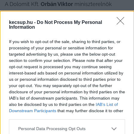
A Dolomit Kft. 
Orbán Viktor
 miniszterelnök 
édesapjának, 
Orbán Győzőnek
 az érdekeltsége, 
az üzletember tulajdoni hányada meghaladja az 
kecsup.hu -
Do Not Process My Personal
Information
50 százalékot. A Dolomit Kft. a 2020-as évet 3 
milliárd 513 millió forintos árbevétellel és 1 
If you wish to opt-out of the sale, sharing to third parties, or
milliárd 136 millió forintos adózott eredménnyel 
processing of your personal or sensitive information for
targeted advertising by us, please use the below opt-out
zárta. A 2019-es év sem alakult rosszul a 
section to confirm your selection. Please note that after your
Dolomitnak, akkor 4 milliárdos forgalom mellett 
opt-out request is processed you may continue seeing
1,8 milliárd forint adózott eredményt
 hoztak 
interest-based ads based on personal information utilized by
us or personal information disclosed to third parties prior to
össze, amit ki is vettek a cégből osztalékként.
your opt-out. You may separately opt-out of the further
disclosure of your personal information by third parties on the
IAB’s list of downstream participants. This information may
also be disclosed by us to third parties on the
IAB’s List of
Tavaly 
szeptemberben
 írta meg a Direkt36, hogy 
Downstream Participants
that may further disclose it to other
third parties.
dokumentumok tanúsága szerint a gánti 
bányacégtől vásároltak építőanyagot az egyik 
Please note that this website/app uses one or more Google
Personal Data Processing Opt Outs
services and may gather and store information including but