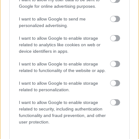
szakaszhoz, majd miután itt leállították a 
Google for online advertising purposes.
munkát, az M4-es más szakaszain kezdett 
dolgozni a cég.
I want to allow Google to send me
personalized advertising.
Az Orbán cég építőanyagait szállították az 
I want to allow Google to enable storage
Üllő–Albertirsa, és az Albertirsa–Cegléd 
related to analytics like cookies on web or
device identifiers in apps.
közötti szakaszra (az előbbit 52,1 milliárd 
forintból az Euroaszfalt és a Duna Aszfalt 
I want to allow Google to enable storage
related to functionality of the website or app.
konzorciuma, az utóbbit pedig 20,5 milliárd 
forintból a Colas csoport építette).
I want to allow Google to enable storage
related to personalization.
Ugyancsak a Direkt36 cikke alapján számoltunk 
I want to allow Google to enable storage
be róla, hogy a Dolomit Kft. lényegesen 
related to security, including authentication
functionality and fraud prevention, and other
drágábban – esetenként 60-70-százalékkal 
user protection.
magasabb áron – árulja a termékeit, mint a főbb 
versenytársai. Polt Péter legfőbb ügyészt Vadai 