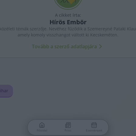
A cikket írta:
Hírös
Embör
özéleti témák szerzője. Nevéhez fűződik a Szemereyné Pataki Klaud
amely komoly visszhangot váltott ki Kecskeméten.
Tovább a szerző adatlapjára
ihar
Főoldal
Friss
Események