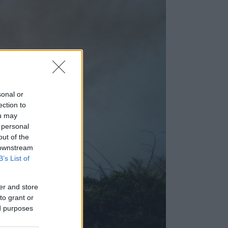
sonal or
ection to
ou may
 personal
out of the
 downstream
B’s List of
er and store
to grant or
ed purposes