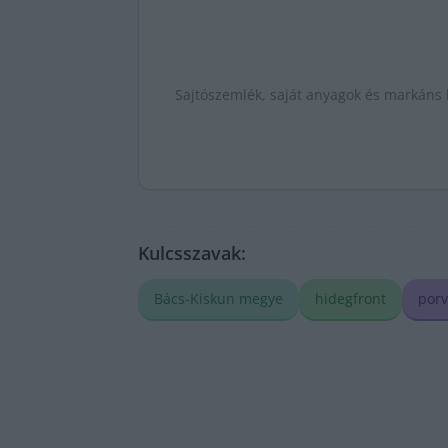
Sajtószemlék, saját anyagok és markáns k
Kulcsszavak:
Bács-Kiskun megye
hidegfront
porv