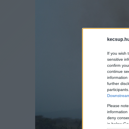
kecsup.h
If you wish 
sensitive in
confirm you
continue se
information 
further disc
participants
Downstream 
Please note
information 
deny consent
in below Go