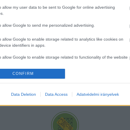
o allow my user data to be sent to Google for online advertising
s.
to allow Google to send me personalized advertising.
o allow Google to enable storage related to analytics like cookies on
on-Sopron, Komárom-Esztergom, Veszprém, Fejér, Pe
evice identifiers in apps.
szágos Meteorológiai Szolgálat ezekre a területekre 
o allow Google to enable storage related to functionality of the website
 Az ország többi részén elsőfokú a figyelmeztetés.
CONFIRM
o allow Google to enable storage related to personalization.
o allow Google to enable storage related to security, including
Data Deletion
Data Access
Adatvédelmi irányelvek
cation functionality and fraud prevention, and other user protection.