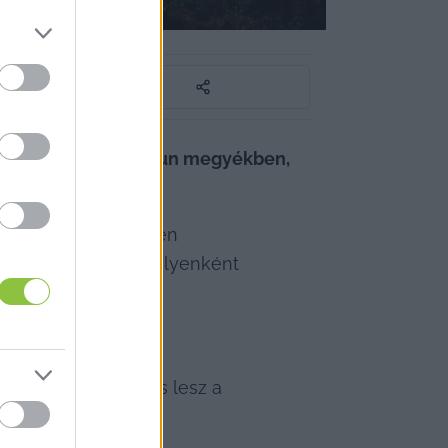
 Pest és Bács-Kiskun megyékben, 
nak is.
ont érkeztét hirtelen 
és fogja jelezni. Helyenként 
r napközben is erős lesz a 