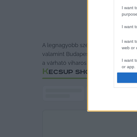
I want t
purpose
I want 
I want t
A legnagyobb széllökések Győr-Mos
web or d
valamint Budapesten várhatók. Az Or
I want t
a várható viharos széllökések miatt.
or app.
K
ECSUP SHORTS
I want t
I want t
authenti