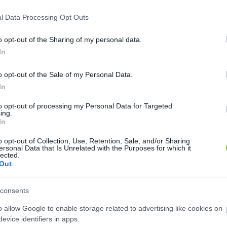
 a hidegfront
l Data Processing Opt Outs
o opt-out of the Sharing of my personal data.
1
perc
In
o opt-out of the Sale of my Personal Data.
oson-Sopron, Komárom-Esztergom, Veszprém, Fejér,
In
tt van a legnagyobb esélye a porviharok kialakulásá
to opt-out of processing my Personal Data for Targeted
ing.
 át az ország felett ma a késő délutáni órákban. A fr
In
 90 km/h feletti erősségű széllökések, és gyors lehűl
o opt-out of Collection, Use, Retention, Sale, and/or Sharing
ersonal Data that Is Unrelated with the Purposes for which it
lected.
Out
consents
éllökésekkel éri el az országot egy hidegfront, de má
o allow Google to enable storage related to advertising like cookies on
is kialakulhat.
evice identifiers in apps.