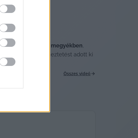
st és 
Bács-Kiskun megyékben
, 
másodfokú figyelmeztetést adott ki 
Összes videó