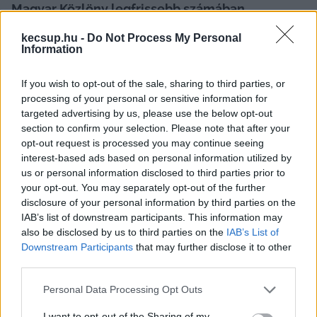
Magyar Közlöny legfrissebb számában 
megjelent határozat szerint Ruszin-Szendi 
kecsup.hu -
Do Not Process My Personal
Romulusz kinevezése 2021. június 3-tól 2026. 
Information
május 31-ig szól.
If you wish to opt-out of the sale, sharing to third parties, or
processing of your personal or sensitive information for
A Magyar Közlöny múlt szerdai számában jelent 
targeted advertising by us, please use the below opt-out
meg a határozat, amely szerint Áder János 
section to confirm your selection. Please note that after your
opt-out request is processed you may continue seeing
köztársasági elnök felmentette Korom Ferencet, 
interest-based ads based on personal information utilized by
a Magyar Honvédség parancsnokát, a 
us or personal information disclosed to third parties prior to
vezérezredes – akinek megbízatása 2023. május 
your opt-out. You may separately opt-out of the further
disclosure of your personal information by third parties on the
15-ig szólt – maga kérte felmentését. Ezek után 
IAB’s list of downstream participants. This information may
Benkő Tibor honvédelmi miniszter a Magyar 
also be disclosed by us to third parties on the
IAB’s List of
Honvédség parancsnoksága hétfői, 
Downstream Participants
that may further disclose it to other
third parties.
székesfehérvári rendkívüli állománygyűlésén 
Please note that this website/app uses one or more Google
jelentette be
, hogy Ruszin-Szendi Romulusz 
Personal Data Processing Opt Outs
services and may gather and store information including but
vezérőrnagyot javasolta a Magyar Honvédség 
not limited to your visit or usage behaviour. You may click to
I want to opt-out of the Sharing of my