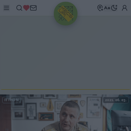
HIRDETÉS
ITTHON
2021. 06. 03.