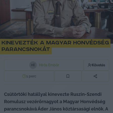
Kinevezték a Magyar Honvédség
parancsnokát
Hírös Embör
Követés
H
E
1
perc
Csütörtöki hatállyal kinevezte Ruszin-Szendi 
Romulusz vezérőrnagyot a Magyar Honvédség 
parancsnokává Áder János köztársasági elnök. A 