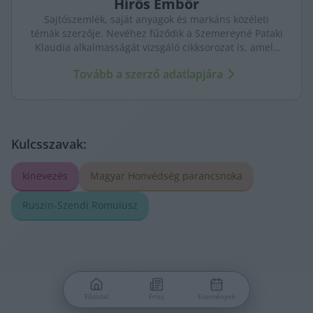
Hírös
Embör
Sajtószemlék, saját anyagok és markáns közéleti
témák szerzője. Nevéhez fűződik a Szemereyné Pataki
Klaudia alkalmasságát vizsgáló cikksorozat is, amely
komoly visszhangot váltott ki Kecskeméten.
Tovább a szerző adatlapjára
Kulcsszavak:
kinevezés
Magyar Honvédség parancsnoka
Ruszin-Szendi Romulusz
Főoldal
Friss
Események