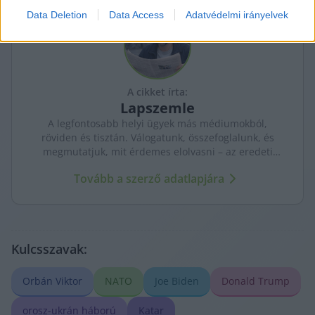
Data Deletion
Data Access
Adatvédelmi irányelvek
I want to allow Google to enable storage
related to security, including authentication
functionality and fraud prevention, and other
user protection.
A cikket írta:
Lapszemle
A legfontosabb helyi ügyek más médiumokból,
röviden és tisztán. Válogatunk, összefoglalunk, és
megmutatjuk, mit érdemes elolvasni – az eredeti
forrásokra mutatva. Gyors tájékozódás, egy helyen.
Tovább a szerző adatlapjára
Kulcsszavak:
Orbán Viktor
NATO
Joe Biden
Donald Trump
orosz-ukrán háború
Katar