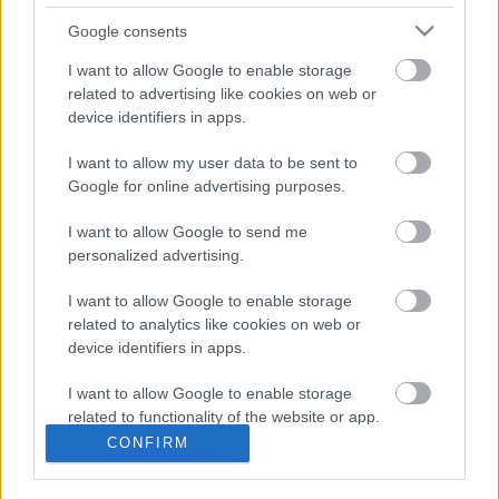
is reagált: az ukránok már bizonyították 
Google consents
képességeiket, valamint azt is, milyen sokat 
I want to allow Google to enable storage
számít, hogy a katonai szövetség őket pártolja. 
related to advertising like cookies on web or
Egyben reményét fejezte ki, hogy Kijev képes 
device identifiers in apps.
megakadályozni Putyin győzelmét.
I want to allow my user data to be sent to
Google for online advertising purposes.
I want to allow Google to send me
personalized advertising.
I want to allow Google to enable storage
related to analytics like cookies on web or
K
ECSUP SHORTS
device identifiers in apps.
Összes videó
I want to allow Google to enable storage
related to functionality of the website or app.
CONFIRM
I want to allow Google to enable storage
related to personalization.