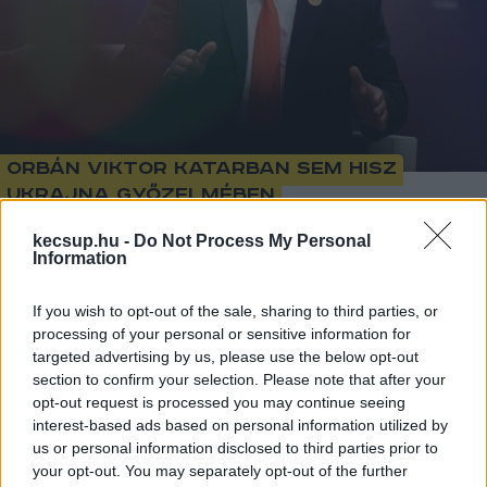
Orbán Viktor Katarban sem hisz
Ukrajna győzelmében
kecsup.hu -
Do Not Process My Personal
Information
1
perc
L
If you wish to opt-out of the sale, sharing to third parties, or
processing of your personal or sensitive information for
Orbán Viktor Katarban is elmondta, hogy bízik 
targeted advertising by us, please use the below opt-out
Trump győzelmében, de elismerte: a gazdaság 
section to confirm your selection. Please note that after your
szempontjából nem volt jó ötlet, hogy tengelyt 
opt-out request is processed you may continue seeing
interest-based ads based on personal information utilized by
akasztott Bidennel. Viszont Ukrajna megsegítése 
us or personal information disclosed to third parties prior to
ügyében nem hajlandó változtatni az 
your opt-out. You may separately opt-out of the further