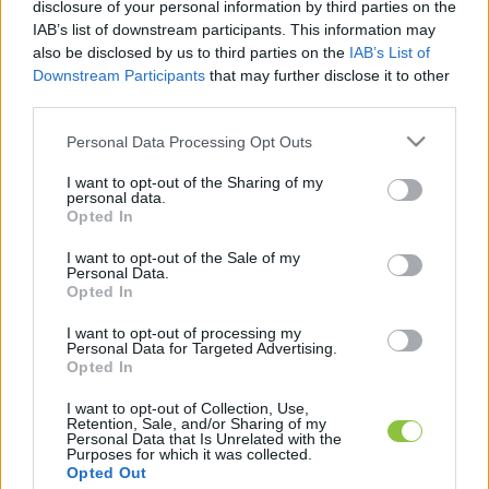
álláspontján, a rokonszenven kívül semmi másra 
disclosure of your personal information by third parties on the
IAB’s list of downstream participants. This information may
nem hajlandó, hogy a szomszéd ország véget 
also be disclosed by us to third parties on the
IAB’s List of
vethessen az inváziónak.
Downstream Participants
that may further disclose it to other
third parties.
A 
Bloomberg
 azt írja az előfizetőknek elérhető 
Please note that this website/app uses one or more Google
Personal Data Processing Opt Outs
tudósításában, hogy Orbán szerint Kijev nem 
services and may gather and store information including but
not limited to your visit or usage behaviour. You may click to
I want to opt-out of the Sharing of my
nyerhet. Ukrajna szövetségesei ezt nem így 
personal data.
grant or deny consent to Google and its third-party tags to
látják – teszi hozzá a lap – ezért küldik a 
Opted In
use your data for below specified purposes in below Google
fegyvereket a küszöbönálló offenzíva előtt. 
consent section.
I want to opt-out of the Sale of my
Personal Data.
Tudják persze, hogy csekély a drámai áttörés 
Opted In
esélye, mégis támogatják, hogy Zelenszkij vissza 
I want to opt-out of processing my
akarja verni a támadókat és területeket kíván 
Personal Data for Targeted Advertising.
Opted In
visszaszerezni.
I want to opt-out of Collection, Use,
Retention, Sale, and/or Sharing of my
Personal Data that Is Unrelated with the
Purposes for which it was collected.
Opted Out
A miniszterelnök kijelentésére a NATO főtitkára 