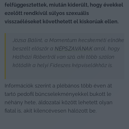
felfüggesztettek, miután kiderült, hogy évekkel 
ezelőtt rendkívül súlyos szexuális 
visszaéléseket követhetett el kiskorúak ellen.
Józsa Bálint, a Momentum kecskeméti elnöke 
beszélt először a 
NÉPSZAVÁNAK
 arról, hogy 
Hatházi Róbertről van szó, aki több szálon 
kötődik a helyi Fideszes képviselőkhöz is.
Információk szerint a plébános több éven át 
tartó pedofil bűncselekményekkel bukott le 
néhány hete, áldozatai között lehetett olyan 
fiatal is, akit kilencévesen hálózott be.