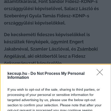
államtitkárával, Font Sándor Fidesz-KDNP-s 
országgyűlési képviselővel, Salacz László és 
Szeberényi Gyula Tamás Fidesz-KDNP-s 
országgyűlési képviselőkkel.
De kecskeméti fideszes képviselőkkel is 
készültek fényképek, úgymint Engert 
Jakabnéval, Szamler Lászlóval, és 
Zsámboki 
Angélával
, aki októbertől lesz a Fidesz 
önkormányzati képviselője.
kecsup.hu -
Do Not Process My Personal
Information
Hatházit 2017-ben a kecskeméti 
önkormányzat Ifjúság a Közösségért Díjban 
If you wish to opt-out of the sale, sharing to third parties, or
részesítette, amit Szemereyné Pataki Kaludia 
processing of your personal or sensitive information for
targeted advertising by us, please use the below opt-out
fideszes polgármester egy 
Facebook-
section to confirm your selection. Please note that after your
bejegyzésben
 is méltatott: 
„A Közgyűlés 
opt-out request is processed you may continue seeing