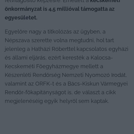
felvilágosító képzésre. Emellett a
 kecskeméti 
önkormányzat is 4,5 millióval támogatta az 
egyesületet.
Egyelőre nagy a titkolózás az ügyben, a 
Népszava szerette volna megtudni, hol tart 
jelenleg a Hatházi Róberttel kapcsolatos egyházi 
és állami eljárás, ezért keresték a Kalocsa-
Kecskeméti Főegyházmegye mellett a 
Készenléti Rendőrség Nemzeti Nyomozó Irodát, 
valamint az ORFK-t és a Bács-Kiskun Vármegyei 
Rendőr-főkapitányságot is, de választ a cikk 
megjelenéséig egyik helyről sem kaptak.