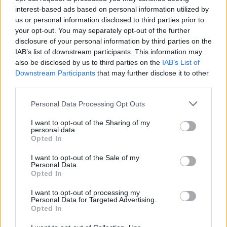
Hatházi Róbertet példamutató közösségépítő 
interest-based ads based on personal information utilized by
us or personal information disclosed to third parties prior to
munkájáért, a keresztény ifjúság 
your opt-out. You may separately opt-out of the further
nevelésében végzett kiemelkedő 
disclosure of your personal information by third parties on the
IAB’s list of downstream participants. This information may
tevékenységéért az Ifjúság a Közösségért 
also be disclosed by us to third parties on the
IAB’s List of
Díjban részesítette.”
Downstream Participants
that may further disclose it to other
third parties.
Please note that this website/app uses one or more Google
Az atya meg is hálálta a kitüntetést: Józsa Bálint 
Personal Data Processing Opt Outs
services and may gather and store information including but
szerint Hatházi felhasználta a Szentcsalád 
not limited to your visit or usage behaviour. You may click to
I want to opt-out of the Sharing of my
personal data.
Plébániát fideszes kötődésű, álcivil 
grant or deny consent to Google and its third-party tags to
Opted In
use your data for below specified purposes in below Google
rendezvények megtartására. A 2019-es 
consent section.
I want to opt-out of the Sale of my
kampányhajrában pedig szót adott a 
Personal Data.
Opted In
templomban Szemereyné Pataki Klaudia 
fideszes polgármesternek, aki ezt a lehetőséget 
I want to opt-out of processing my
Personal Data for Targeted Advertising.
megragadva fel is szólította a híveket, hogy a 
Opted In
kormánypártok jelöltjeit támogassák a 