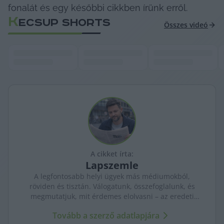
fonalát és egy későbbi cikkben írünk erről.
K
ECSUP SHORTS
Összes videó
A cikket írta:
Lapszemle
A legfontosabb helyi ügyek más médiumokból,
röviden és tisztán. Válogatunk, összefoglalunk, és
megmutatjuk, mit érdemes elolvasni – az eredeti
forrásokra mutatva. Gyors tájékozódás, egy helyen.
Tovább a szerző adatlapjára