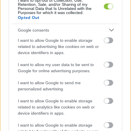
I want to opt-out of Collection, Use,
Retention, Sale, and/or Sharing of my
választáson.
Personal Data that Is Unrelated with the
Purposes for which it was collected.
Opted Out
HIRDETÉS
Google consents
I want to allow Google to enable storage
related to advertising like cookies on web or
device identifiers in apps.
I want to allow my user data to be sent to
Google for online advertising purposes.
I want to allow Google to send me
A városi kitüntetés mellé Hatházi idén júliusban 
personalized advertising.
Bábel Balázs érsektől címzetes apáti kinevezést 
I want to allow Google to enable storage
is kapott. Józsa Bálint elmondta, hogy a 
related to analytics like cookies on web or
kecskeméti közösségben nyílt titokként tartották 
device identifiers in apps.
számon, hogy a plébános Bábel Balázs kalocsa-
I want to allow Google to enable storage
kecskeméti érsek helyére pályázik. Ezt jól 