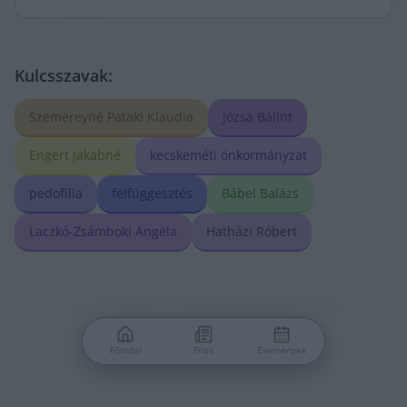
Kulcsszavak:
Szemereyné Pataki Klaudia
Józsa Bálint
Engert Jakabné
kecskeméti önkormányzat
pedofília
felfüggesztés
Bábel Balázs
Laczkó-Zsámboki Angéla
Hatházi Róbert
Főoldal
Friss
Események