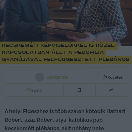
Kecskeméti képviselőkkel is közeli
kapcsolatban állt a pedofília
gyanújával felfüggesztett plébános
Lapszemle
Követés
L
3
perc
A helyi Fideszhez is több szálon kötődik Hatházi 
Róbert, azaz Róbert atya, katolikus pap, 
kecskeméti plébános, akit néhány hete 