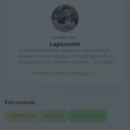
A cikket írta:
Lapszemle
A legfontosabb helyi ügyek más médiumokból,
röviden és tisztán. Válogatunk, összefoglalunk, és
megmutatjuk, mit érdemes elolvasni – az eredeti
forrásokra mutatva. Gyors tájékozódás, egy helyen.
Tovább a szerző adatlapjára
Kulcsszavak:
hajléktalanok
Vörös kód
extrém időjárás