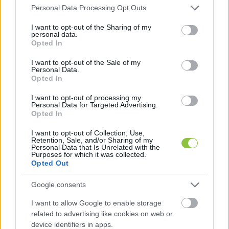
Please note that this website/app uses one or more Google
Personal Data Processing Opt Outs
services and may gather and store information including but
not limited to your visit or usage behaviour. You may click to
I want to opt-out of the Sharing of my
personal data.
grant or deny consent to Google and its third-party tags to
Opted In
use your data for below specified purposes in below Google
szerda reggel nyolc órától minden szociális 
consent section.
I want to opt-out of the Sale of my
intézmény köteles fogadni a hajlék nélkül 
Personal Data.
Opted In
élőket, mindazokat, akik a hideg miatt bajba 
jutnak.
I want to opt-out of processing my
Personal Data for Targeted Advertising.
Opted In
Fülöp szerint országosan 83,7 százalék a 
I want to opt-out of Collection, Use,
Retention, Sale, and/or Sharing of my
hajléktalanszállók férőhely-kihasználtsága, és 
Personal Data that Is Unrelated with the
Purposes for which it was collected.
felhívta a figyelmet, hogy senki ne kezdje el 
Opted Out
fedél nélkül tölteni az éjszakát.
Google consents
Ahogyan arról a KecsUP Hírek nemrég 
I want to allow Google to enable storage
beszámolt 
Kecskeméten jelenleg is maximális 
related to advertising like cookies on web or
device identifiers in apps.