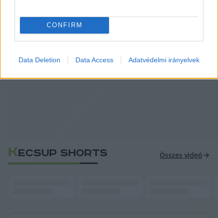
autót, mert a kocsik tetejéről lesodródó 
hókupacok komoly problémákat okozhatnak.
CONFIRM
HIRDETÉS
Data Deletion
Data Access
Adatvédelmi irányelvek
K
ECSUP SHORTS
Összes videó