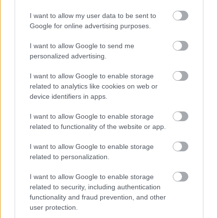
kihasználtsággal működik a hajléktalanszálló
. 
Bár a bekerülésnek alapvetően vannak 
I want to allow my user data to be sent to
Google for online advertising purposes.
rendeletben szabályozott feltételei, vörös kód 
esetén a hajléktalanok életének és testi 
I want to allow Google to send me
épségének biztosítása előtérbe kerül a 
personalized advertising.
közegészségügyi szempontokkal szemben. 
I want to allow Google to enable storage
Ebben az esetben az intézmények 
related to analytics like cookies on web or
device identifiers in apps.
elkülönítéssel oldják meg a befogadást. 
A 
kecskeméti hajléktalanszálló engedélyezett 
I want to allow Google to enable storage
létszáma 75 fő, az átlagos ellátotti létszám 
related to functionality of the website or app.
pedig 77 körül mozog, azaz 100%-os a 
I want to allow Google to enable storage
férőhelykihasználtság. 
related to personalization.
I want to allow Google to enable storage
A rendőrség emellett felhívásában azt kérte, ha 
related to security, including authentication
nem muszáj, az emberek ne üljenek autóba, ha 
functionality and fraud prevention, and other
pedig ez elkerülhetetlen, takarítsák le az egész 
user protection.