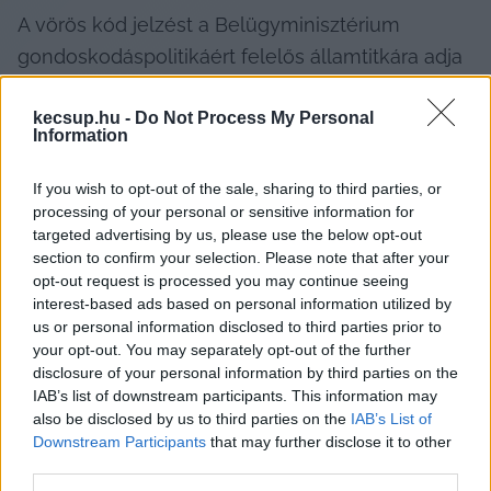
A vörös kód jelzést a Belügyminisztérium 
gondoskodáspolitikáért felelős államtitkára adja 
ki a HungaroMet jelzésének figyelembe 
kecsup.hu -
Do Not Process My Personal
vételével, a téli időszakban -10 °C vagy annál 
Information
alacsonyabb hőmérséklet esetén lép életbe. A 
protokoll keretében ilyenkor valamennyi 
If you wish to opt-out of the sale, sharing to third parties, or
processing of your personal or sensitive information for
szociális intézmény számára kötelező a 
targeted advertising by us, please use the below opt-out
hajléktalan vagy bajba jutott emberek 
section to confirm your selection. Please note that after your
befogadása.
opt-out request is processed you may continue seeing
interest-based ads based on personal information utilized by
us or personal information disclosed to third parties prior to
your opt-out. You may separately opt-out of the further
disclosure of your personal information by third parties on the
Ennek értelmében tehát
IAB’s list of downstream participants. This information may
also be disclosed by us to third parties on the
IAB’s List of
Downstream Participants
that may further disclose it to other
third parties.