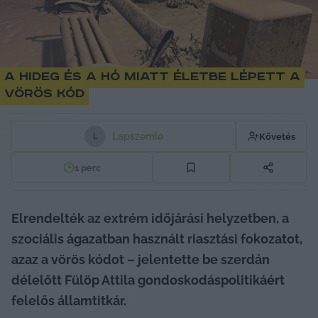
A hideg és a hó miatt életbe lépett a
vörös kód
Lapszemle
Követés
L
1
perc
Elrendelték az extrém időjárási helyzetben, a 
szociális ágazatban használt riasztási fokozatot, 
azaz a vörös kódot – jelentette be szerdán 
délelőtt Fülöp Attila gondoskodáspolitikáért 
felelős államtitkár. 