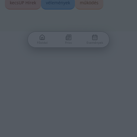
kecsUP Hírek
vélemények
működés
Főoldal
Friss
Események