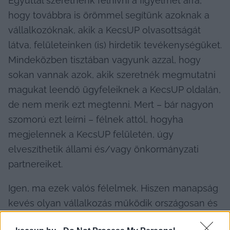
Egyúttal szeretnénk felhívni a figyelmet arra, 
hogy továbbra is örömmel segítünk azoknak a 
vállalkozóknak, akik a KecsUP olvasottságát 
látva, felületeinken (is) hirdetik tevékenységüket. 
Mindeközben tisztában vagyunk azzal, hogy 
sokan vannak azok, akik szeretnék megmutatni 
magukat leendő ügyfeleiknek a KecsUP oldalán, 
de nem merik ezt megtenni. Mert – bár nagyon 
szomorú ezt leírni – félnek attól, hogyha 
megjelennek a KecsUP felületén, úgy 
elveszíthetik állami és/vagy önkormányzati 
partnereiket.
Igen, ma ezek valós félelmek. Hiszen manapság 
kevés olyan vállalkozás működik országosan és 
helyi szinten egyaránt, amely nincs függőségi 