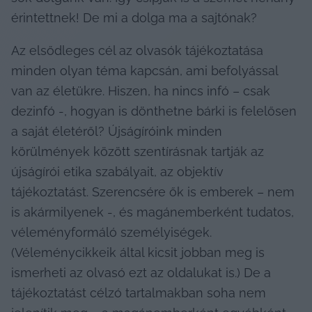
érintettnek! De mi a dolga ma a sajtónak?
Az elsődleges cél az olvasók tájékoztatása 
minden olyan téma kapcsán, ami befolyással 
van az életükre. Hiszen, ha nincs infó – csak 
dezinfó -, hogyan is dönthetne bárki is felelősen 
a saját életéről? Újságíróink minden 
körülmények között szentírásnak tartják az 
újságírói etika szabályait, az objektív 
tájékoztatást. Szerencsére ők is emberek – nem 
is akármilyenek -, és magánemberként tudatos, 
véleményformáló személyiségek. 
(Véleménycikkeik által kicsit jobban meg is 
ismerheti az olvasó ezt az oldalukat is.) De a 
tájékoztatást célzó tartalmakban soha nem 