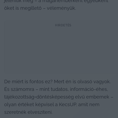
jelenítik meg – a magánemberként egyébként 
őket is megillető – véleményük.
HIRDETÉS
De miért is fontos ez? Mert én is olvasó vagyok. 
És számomra – mint tudatos, információ-éhes, 
tájékozottság=döntésképesség elvű embernek – 
olyan értéket képvisel a KecsUP, amit nem 
szeretnék elveszíteni.