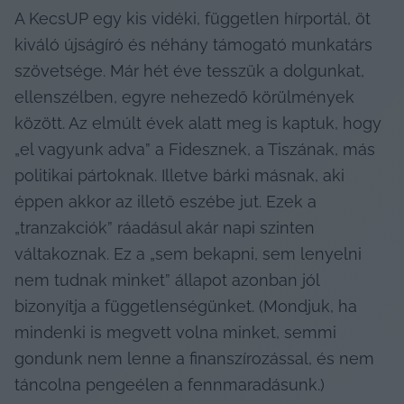
A KecsUP egy kis vidéki, független hírportál, öt 
kiváló újságíró és néhány támogató munkatárs 
szövetsége. Már hét éve tesszük a dolgunkat, 
ellenszélben, egyre nehezedő körülmények 
között. Az elmúlt évek alatt meg is kaptuk, hogy 
„el vagyunk adva” a Fidesznek, a Tiszának, más 
politikai pártoknak. Illetve bárki másnak, aki 
éppen akkor az illető eszébe jut. Ezek a 
„tranzakciók” ráadásul akár napi szinten 
váltakoznak. Ez a „sem bekapni, sem lenyelni 
nem tudnak minket” állapot azonban jól 
bizonyítja a függetlenségünket. (Mondjuk, ha 
mindenki is megvett volna minket, semmi 
gondunk nem lenne a finanszírozással, és nem 
táncolna pengeélen a fennmaradásunk.)