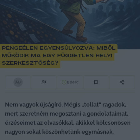
Pengeélen egyensúlyozva: miből
működik ma egy független helyi
szerkesztőség?
5
perc
A
O
Nem vagyok újságíró. Mégis „tollat” ragadok, 
mert szeretném megosztani a gondolataimat, 
érzéseimet az olvasókkal, akikkel kölcsönösen 
nagyon sokat köszönhetünk egymásnak.