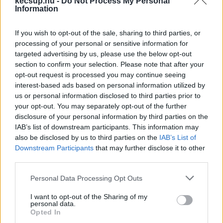
kecsup.hu -
Do Not Process My Personal
viszonyban olyanokkal, akik „keresztbe tehetnek 
Information
a működésüknek”. Így, ha hirdetni szeretnének, 
maradnak inkább az államilag – az adófizetők 
If you wish to opt-out of the sale, sharing to third parties, or
processing of your personal or sensitive information for
pénzéből – támogatott propaganda lapoknál. 
targeted advertising by us, please use the below opt-out
Nem azért, mert jobbnak tartják őket, hanem 
section to confirm your selection. Please note that after your
mert egész egyszerűen ott kevesebb a 
opt-out request is processed you may continue seeing
interest-based ads based on personal information utilized by
kockázat.
us or personal information disclosed to third parties prior to
your opt-out. You may separately opt-out of the further
Emiatt a piaci bevételünk, a jelenlegi 
disclosure of your personal information by third parties on the
formájában, közel sem fedezné a működésünk 
IAB’s list of downstream participants. This information may
also be disclosed by us to third parties on the
IAB’s List of
költségeit! Maradnak tehát a pályázatok, 
Downstream Participants
that may further disclose it to other
amikben projektmenedzserként én koordinálom 
third parties.
a „guruló dollárokat és eurókat”. És nagyon 
Please note that this website/app uses one or more Google
Personal Data Processing Opt Outs
szívesen koordinálnám a guruló forintokat is, 
services and may gather and store information including but
not limited to your visit or usage behaviour. You may click to
I want to opt-out of the Sharing of my
csakhogy amióta a KecsUP életének részese 
personal data.
grant or deny consent to Google and its third-party tags to
Opted In
vagyok, még nem volt erre alkalmam. Mert 
use your data for below specified purposes in below Google