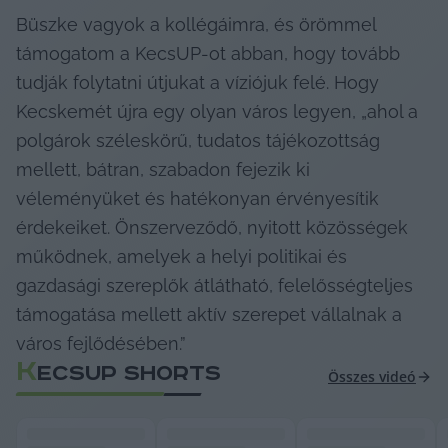
Büszke vagyok a kollégáimra, és örömmel 
támogatom a KecsUP-ot abban, hogy tovább 
tudják folytatni útjukat a víziójuk felé. Hogy 
Kecskemét újra egy olyan város legyen, „ahol a 
polgárok széleskörű, tudatos tájékozottság 
mellett, bátran, szabadon fejezik ki 
véleményüket és hatékonyan érvényesítik 
érdekeiket. Önszerveződő, nyitott közösségek 
működnek, amelyek a helyi politikai és 
gazdasági szereplők átlátható, felelősségteljes 
támogatása mellett aktív szerepet vállalnak a 
város fejlődésében.”
K
ECSUP SHORTS
Összes videó