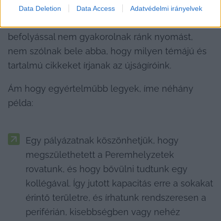
a saját alapelveinknek, az etikus és független 
Data Deletion
Data Access
Adatvédelmi irányelvek
működésnek. A donorok pedig soha, semmilyen 
befolyással nem gyakorolnak ránk nyomást, 
nem szólnak bele abba, hogy milyen témájú és 
tartalmú cikkeket írjanak az újságíróink.
Ám hogy egyértelműbb legyek, íme néhány 
példa:
Egy pályázatnak köszönhetjük, hogy 
megszülethetett a Peremhelyzetek 
rovatunk, és hogy bővülni tudtunk egy 
kollégával. Így jutott kapacitás erre a sokakat 
érintő területre, és írhatunk rendszeresen a 
periférián, kisebbségben vagy nehéz 