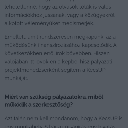
lehetetlenné, hogy az olvasók tőlük is valós 
információkhoz jussanak, vagy a közügyekről 
alkotott véleményüket megismerjék.
Emellett, amit rendszeresen megkapunk, az a 
működésünk finanszírozásához kapcsolódik. A 
következőkben erről írok bővebben. Hiszen 
valójában itt jövök én a képbe, hisz pályázati 
projektmenedzserként segítem a KecsUP 
munkáját.
Miért van szükség pályázatokra, miből 
működik a szerkesztőség? 
Azt talán nem kell mondanom, hogy a KecsUP is 
egy munkahely. S bár az újságírás egy hivatás, 