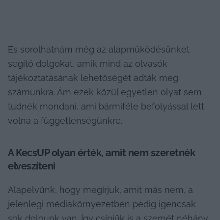
És sorolhatnám még az alapműködésünket 
segítő dolgokat, amik mind az olvasók 
tájékoztatásának lehetőségét adták meg 
számunkra. Ám ezek közül egyetlen olyat sem 
tudnék mondani, ami bármiféle befolyással lett 
volna a függetlenségünkre.
A KecsUP olyan érték, amit nem szeretnék 
elveszíteni
Alapelvünk, hogy megírjuk, amit más nem, a 
jelenlegi médiakörnyezetben pedig igencsak 
sok dolgunk van. Így csípjük is a szemét néhány 