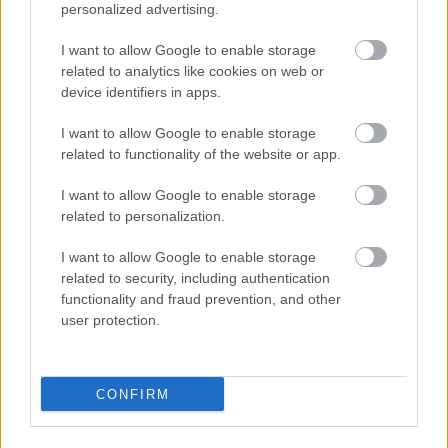
számomra eleinte meglepő, majd felháborító, 
personalized advertising.
később pedig sajnos megszokottá váló 
I want to allow Google to enable storage
vádaskodások. (Megjegyzem, sokkal érettebb 
related to analytics like cookies on web or
device identifiers in apps.
gondolkodást mutatna, ha ezek helyett 
kérdéseket kapnánk, melyekre szívesen 
I want to allow Google to enable storage
válaszolnánk is, de ezek híján maradnak a 
related to functionality of the website or app.
tudatlanságból fakadó „beszólások”, vagy a 
I want to allow Google to enable storage
durvább ilyen-olyan „bérencezések”.)
related to personalization.
I want to allow Google to enable storage
Hiszem, hogy vannak olyanok, akikben felmerült 
related to security, including authentication
a kétely, hogy valóban hagynak-e minket 
functionality and fraud prevention, and other
függetlenként működni a pályázati donorok, és 
user protection.
érdekli is őket a válasz. Nos, most nekik üzenjük: 
pályázatainkat kizárólag a saját fejlesztési 
CONFIRM
céljaink érdekében írjuk meg, és csak olyan 
tartalommal, ami minden szempontból megfelel 