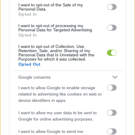
érdekes módon valahogy ránk vagy nem 
consent section.
I want to opt-out of the Sale of my
Personal Data.
vonatkoznak a magyar pályázatok, vagy már az 
Opted In
első lépcsőnél, rögtön a pályázat beadásakor 
I want to opt-out of processing my
lepattanunk. Tudjuk, kipróbáltuk többször is, és 
Personal Data for Targeted Advertising.
Opted In
nem működött.
I want to opt-out of Collection, Use,
Retention, Sale, and/or Sharing of my
Personal Data that Is Unrelated with the
Mára a guruló dollárok is döcögnek
Purposes for which it was collected.
Opted Out
Google consents
I want to allow Google to enable storage
related to advertising like cookies on web or
device identifiers in apps.
A Donald Trump előtti időszakban az Európai 
I want to allow my user data to be sent to
Google for online advertising purposes.
Uniós pályázatok mellett volt lehetőségünk 
amerikai pályázatokon is indulni. És itt jönnek a 
I want to allow Google to send me