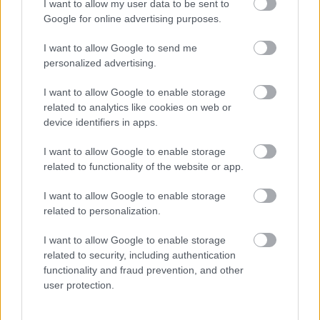
I want to allow my user data to be sent to
éves hagyományokkal rendelkező kocsma 
Google for online advertising purposes.
megszűnik Kecskeméten.
I want to allow Google to send me
Az elmúlt időben számos kritika érte a magyar 
personalized advertising.
kormány intézkedését, amellyel zéró toleranciát 
I want to allow Google to enable storage
hirdetett a droggal és annak használatával 
related to analytics like cookies on web or
device identifiers in apps.
szemben. A hatóság számos klubban és 
kocsmában razziázott, ha pedig szerintük az 
I want to allow Google to enable storage
adott intézmény gyanúsíthatóvá vált 
related to functionality of the website or app.
drogterjesztéssel, úgy jogorvoslat nélkül be is 
I want to allow Google to enable storage
zárhatta azt.
related to personalization.
I want to allow Google to enable storage
A vendéglátósok tehetetlenségről számoltak 
related to security, including authentication
functionality and fraud prevention, and other
be a bezárásokkal kapcsolatban.
user protection.