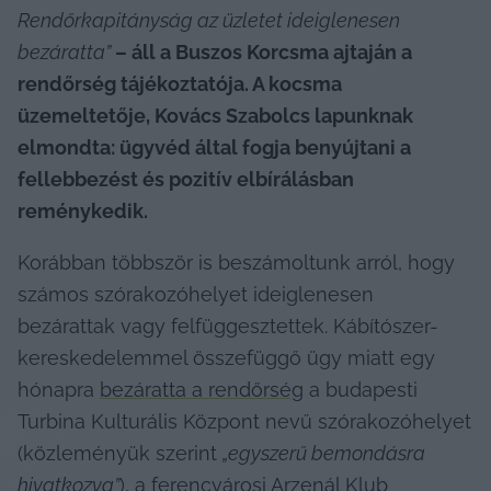
Rendőrkapitányság az üzletet ideiglenesen 
bezáratta”
 – áll a Buszos Korcsma ajtaján a 
rendőrség tájékoztatója. A kocsma 
üzemeltetője, Kovács Szabolcs lapunknak 
elmondta: ügyvéd által fogja benyújtani a 
fellebbezést és pozitív elbírálásban 
reménykedik.
Korábban többször is beszámoltunk arról, hogy 
számos szórakozóhelyet ideiglenesen 
bezárattak vagy felfüggesztettek. Kábítószer-
kereskedelemmel összefüggő ügy miatt egy 
hónapra 
bezáratta a rendőrség
 a budapesti 
Turbina Kulturális Központ nevű szórakozóhelyet 
(közleményük szerint 
„egyszerű bemondásra 
hivatkozva”
), a ferencvárosi Arzenál Klub 