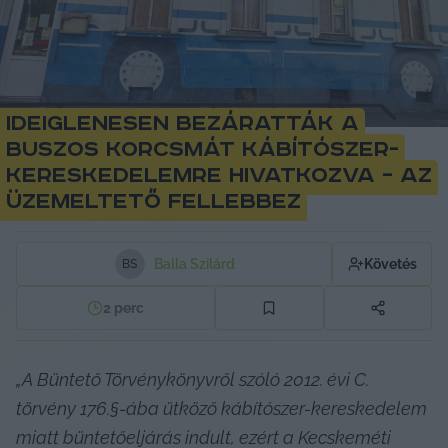
Ideiglenesen bezáratták a
Buszos Korcsmát kábítószer-
kereskedelemre hivatkozva – az
üzemeltető fellebbez
Balla Szilárd
Követés
B
S
2
perc
„A Büntető Törvénykönyvről szóló 2012. évi C. 
törvény 176.§-ába ütköző kábítószer-kereskedelem 
miatt büntetőeljárás indult, ezért a Kecskeméti 