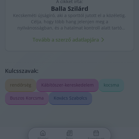
A cikket írta:
Balla
Szilárd
Kecskeméti újságíró, aki a sporttól jutott el a közéletig.
Célja, hogy több hang jelenjen meg a
nyilvánosságban, és a hatalmat kontroll alatt tartó
újságírás erősödjön. A város ügyeit szenvedéllyel és
Tovább a szerző adatlapjára
kritikus szemmel követi.
Kulcsszavak:
rendőrség
Kábítószer-kereskedelem
kocsma
Buszos Korcsma
Kovács Szabolcs
Főoldal
Friss
Események