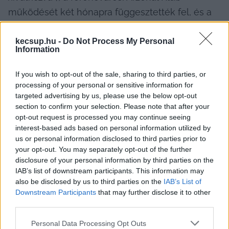
működését két hónapra függesztették fel, és a 
Symbol Budapest Rendezvényház is hasonlóan 
járt.
kecsup.hu -
Do Not Process My Personal
Information
If you wish to opt-out of the sale, sharing to third parties, or
processing of your personal or sensitive information for
targeted advertising by us, please use the below opt-out
Közös pont, hogy az üzemeltetők 
section to confirm your selection. Please note that after your
hangsúlyozták: zéró toleranciát alkalmaznak 
opt-out request is processed you may continue seeing
interest-based ads based on personal information utilized by
a tiltott szerekkel szemben.
us or personal information disclosed to third parties prior to
your opt-out. You may separately opt-out of the further
disclosure of your personal information by third parties on the
Kecskeméten ez idáig nem volt példa konkrét 
IAB’s list of downstream participants. This information may
ideiglenes bezárásra, de a kecskeméti 
Ápoló 
also be disclosed by us to third parties on the
IAB’s List of
Downstream Participants
that may further disclose it to other
Klub is nyilvánosan kiállt
 a rendőrségi razziák 
third parties.
ellen. A napokban azonban az autóbusz-
Please note that this website/app uses one or more Google
Personal Data Processing Opt Outs
állomással szembeni Buszos Korcsmára is 