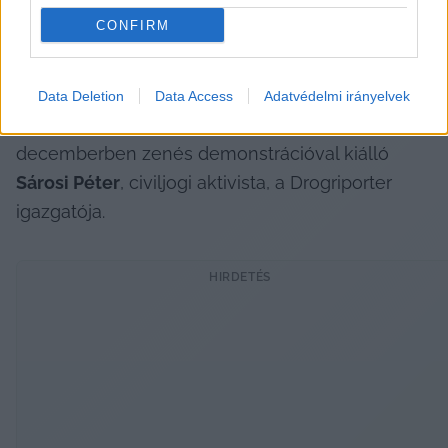
„Azaz a kormány egy egyoldalú, büntető és 
CONFIRM
fegyelmező megoldást alkalmaz, ami nem a 
biztonságot szolgálja, hanem inkább a 
kockázatokat növeli”
 – összegezte korábban 
a 
Data Deletion
Data Access
Adatvédelmi irányelvek
KecsUP Híreknek
 a razziák ellen tavaly 
decemberben zenés demonstrációval kiálló 
Sárosi Péter
, civiljogi aktivista, a Drogriporter 
igazgatója.
HIRDETÉS