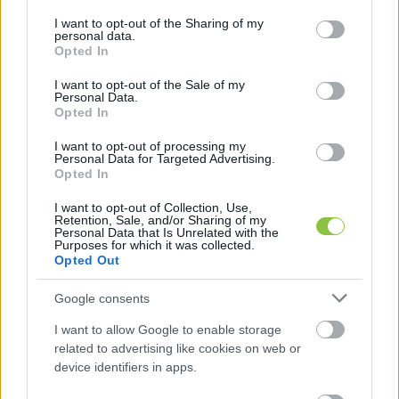
services and may gather and store information including but
kikerült a rendőrség tájékoztatója: az ok itt is 
not limited to your visit or usage behaviour. You may click to
I want to opt-out of the Sharing of my
personal data.
kábítószer-kereskedelem. Telefonon 
grant or deny consent to Google and its third-party tags to
Opted In
use your data for below specified purposes in below Google
megkerestük Kovács Szabolcs üzemeltetőt, aki 
consent section.
I want to opt-out of the Sale of my
elmondta, hogy ügyvéd segítségével 
Personal Data.
Opted In
fellebbezést fog benyújtani. Egyelőre több 
részletet nem közölt az üggyel kapcsolatban.
I want to opt-out of processing my
Personal Data for Targeted Advertising.
Opted In
I want to opt-out of Collection, Use,
Retention, Sale, and/or Sharing of my
Personal Data that Is Unrelated with the
Purposes for which it was collected.
Opted Out
Google consents
A vendéglátós pozitív elbírálásban reménykedik, 
I want to allow Google to enable storage
akár azt, hogy ne 3 hónapig, csak 1 hónapig 
related to advertising like cookies on web or
tartson az ideiglenes bezárás. Ha ez nem 
device identifiers in apps.
történik meg, akkor lehetséges, hogy egy 21 