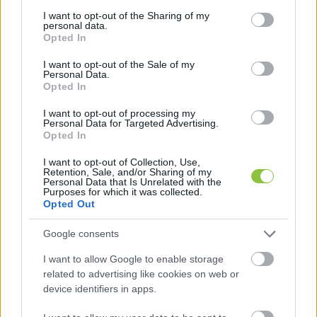
services and may gather and store information including but
képviselő-testület májusi ülésére benyújtott 
not limited to your visit or usage behaviour. You may click to
I want to opt-out of the Sharing of my
indítványában 
Kordik Szabolcs
.
personal data.
grant or deny consent to Google and its third-party tags to
Opted In
use your data for below specified purposes in below Google
consent section.
I want to opt-out of the Sale of my
Personal Data.
Opted In
I want to opt-out of processing my
Personal Data for Targeted Advertising.
Opted In
Kiemeli azt is, hogy a felüljáró járdarészén ugyan 
I want to opt-out of Collection, Use,
kialakítottak ferde padkát, azonban a túloldalon 
Retention, Sale, and/or Sharing of my
Personal Data that Is Unrelated with the
már fel kell emelni a kerékpárt, babakocsit; 
Purposes for which it was collected.
Opted Out
kerekesszékkel pedig nem is lehet felhajtani a 
járdára a magas padka miatt.
Google consents
I want to allow Google to enable storage
A balesetveszély csökkentése érdekében több 
related to advertising like cookies on web or
javaslatot megfogalmazott:
device identifiers in apps.