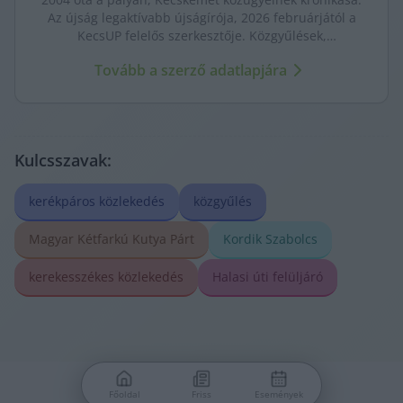
Az újság legaktívabb újságírója, 2026 februárjától a
KecsUP felelős szerkesztője. Közgyűlések,
tényfeltárások, emberi sorsok – riportjaiban a város
Tovább a szerző adatlapjára
arca és a háttérben élők történetei egyszerre jelennek
meg.
Kulcsszavak:
kerékpáros közlekedés
közgyűlés
Magyar Kétfarkú Kutya Párt
Kordik Szabolcs
kerekesszékes közlekedés
Halasi úti felüljáró
Főoldal
Friss
Események