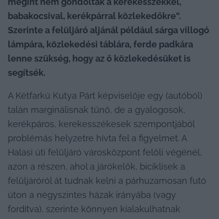
megint nem gondoltak a kerekesszékkel, 
babakocsival, kerékpárral közlekedőkre”. 
Szerinte a felüljáró aljánál például sárga villogó 
lámpára, közlekedési táblára, ferde padkára 
lenne szükség, hogy az ő közlekedésüket is 
segítsék. 
A Kétfarkú Kutya Párt képviselője egy (autóból) 
talán marginálisnak tűnő, de a gyalogosok, 
kerékpáros, kerekesszékesek szempontjából 
problémás helyzetre hívta fel a figyelmet. A 
Halasi úti felüljáró városközpont felőli végénél, 
azon a részen, ahol a járókelők, biciklisek a 
felüljáróról át tudnak kelni a párhuzamosan futó 
úton a négyszintes házak irányába (vagy 
fordítva), szerinte könnyen kialakulhatnak 