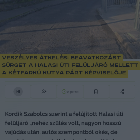
Veszélyes átkelés: beavatkozást
sürget a Halasi úti felüljáró mellett
a Kétfarkú Kutya Párt képviselője
2
perc
H
I
Kordik Szabolcs szerint a felújított Halasi úti 
felüljáró „nehéz szülés volt, nagyon hosszú 
vajúdás után, autós szempontból okés, de 