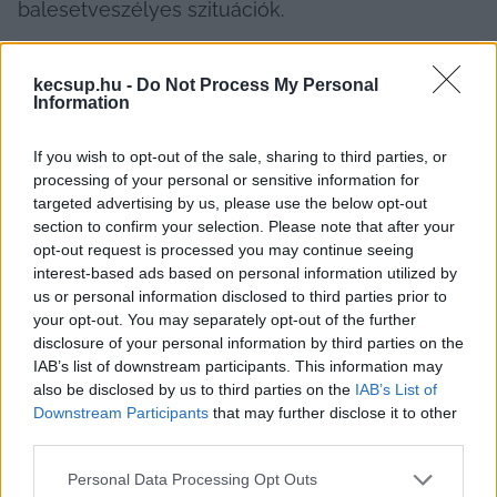
balesetveszélyes szituációk.
kecsup.hu -
Do Not Process My Personal
Information
„A jelenlegi forgalmi rend szerint a gyalogos- és 
kerékpárút közvetlenül keresztezi az egyirányú 
If you wish to opt-out of the sale, sharing to third parties, or
autóutat, amely az Ipoly utcába vezet, ahol az utca 
processing of your personal or sensitive information for
targeted advertising by us, please use the below opt-out
végén garázssor is található. A szakaszon így 
section to confirm your selection. Please note that after your
nemcsak átmenő, hanem célforgalom is jelentős. 
opt-out request is processed you may continue seeing
interest-based ads based on personal information utilized by
Az érintett útszakaszon a gépjárművek – különösen 
us or personal information disclosed to third parties prior to
személyautók és motorkerékpárok – gyakran 
your opt-out. You may separately opt-out of the further
jelentős sebességgel haladnak, ami a fenti 
disclosure of your personal information by third parties on the
IAB’s list of downstream participants. This information may
forgalmi sajátosságokkal együtt rendszeresen 
also be disclosed by us to third parties on the
IAB’s List of
veszélyhelyzetet teremt a 
gyalogosok és 
Downstream Participants
that may further disclose it to other
kerékpárosok számára, különösen korlátozott 
third parties.
beláthatóság vagy figyelmetlenség esetén”
 – írta a 
Please note that this website/app uses one or more Google
Personal Data Processing Opt Outs