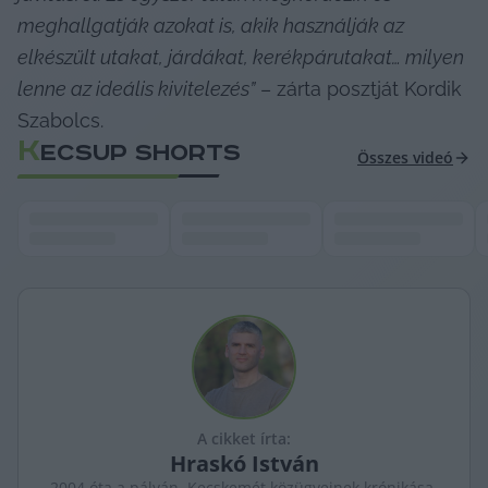
meghallgatják azokat is, akik használják az 
elkészült utakat, járdákat, kerékpárutakat… milyen 
lenne az ideális kivitelezés”
 – zárta posztját Kordik 
Szabolcs.
K
ECSUP SHORTS
Összes videó
A cikket írta:
Hraskó
István
2004 óta a pályán, Kecskemét közügyeinek krónikása.