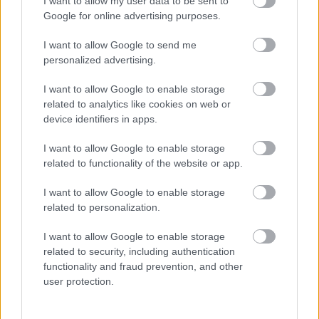
I want to allow my user data to be sent to
Google for online advertising purposes.
villogó sárga forgalmi jelzőlámpa 
kihelyezése a kereszteződés mindkét 
I want to allow Google to send me
personalized advertising.
irányában, a járművezetők figyelmének 
felhívására;
I want to allow Google to enable storage
related to analytics like cookies on web or
device identifiers in apps.
„Veszélyes útszakasz” vagy 
„Kerékpáros/gyalogos átkelés” jelzőtáblák 
I want to allow Google to enable storage
related to functionality of the website or app.
elhelyezése;
I want to allow Google to enable storage
burkolati festések alkalmazása;
related to personalization.
I want to allow Google to enable storage
szükség esetén fizikai forgalomcsillapító 
related to security, including authentication
functionality and fraud prevention, and other
megoldások vizsgálata.
user protection.
Az MKKP képviselője emellett ferde padka 