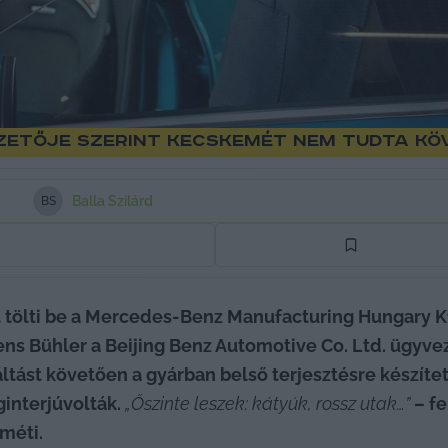
zetője szerint Kecskemét nem tudta kö
Balla Szilárd
B
S
rt tölti be a Mercedes‑Benz Manufacturing Hungary Kf
áltást követően a gyárban belső terjesztésre készíte
interjúvolták. 
„Őszinte leszek: kátyúk, rossz utak…”
 – f
méti.