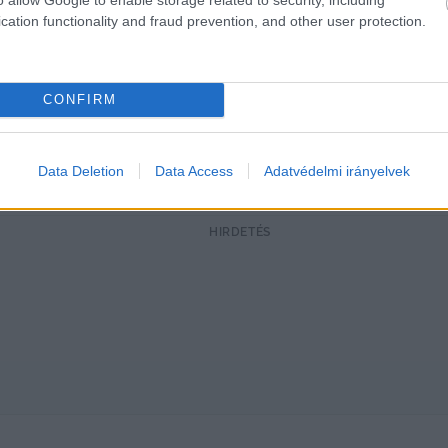
cation functionality and fraud prevention, and other user protection.
k…”
CONFIRM
n hozzáteszi, hogy a gyár egy 
„modern, tiszta, kiválóan
 város nem fejlődött ugyanabban az ütemben, mint a 
 pótolnunk kell”
 – fejezte be.
Data Deletion
Data Access
Adatvédelmi irányelvek
HIRDETÉS