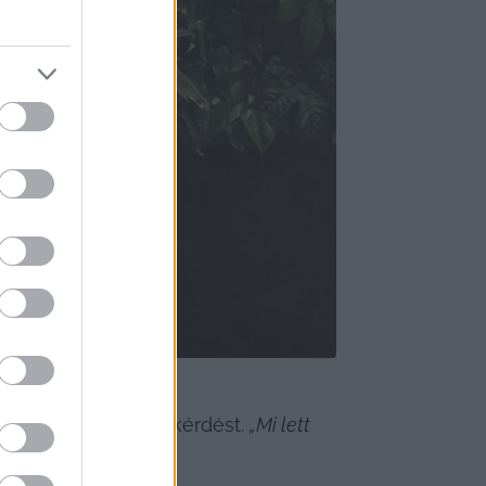
k felteszik a nagy kérdést. 
„Mi lett 