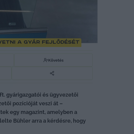
vetni a gyár fejlődését
Követés
t. gyárigazgatói és ügyvezetői 
(CEO) pozícióját, a korábbi vezető, Jens Bühler a Beijing Benz Automotive Co. Ltd. ügyvezetői pozícióját veszi át – 
ttek egy magazint, amelyben a 
elelte Bühler arra a kérdésre, hogy 