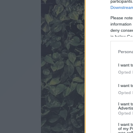
participants
Downstream 
Please note
information 
deny consent
in below Go
Persona
I want t
Opted 
I want t
Opted 
I want 
Advertis
Opted 
I want t
of my P
was col