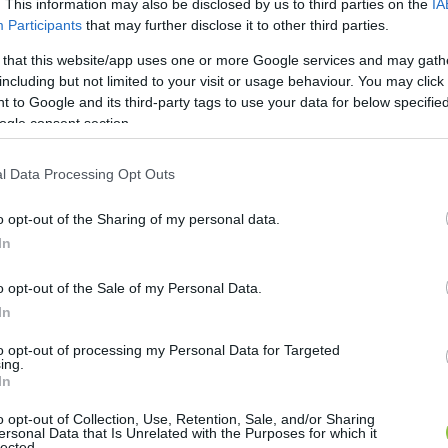
. This information may also be disclosed by us to third parties on the
IA
Participants
that may further disclose it to other third parties.
 that this website/app uses one or more Google services and may gath
including but not limited to your visit or usage behaviour. You may click 
 to Google and its third-party tags to use your data for below specifi
ogle consent section.
l Data Processing Opt Outs
o opt-out of the Sharing of my personal data.
In
o opt-out of the Sale of my Personal Data.
In
to opt-out of processing my Personal Data for Targeted
ing.
In
o opt-out of Collection, Use, Retention, Sale, and/or Sharing
ersonal Data that Is Unrelated with the Purposes for which it
lected.