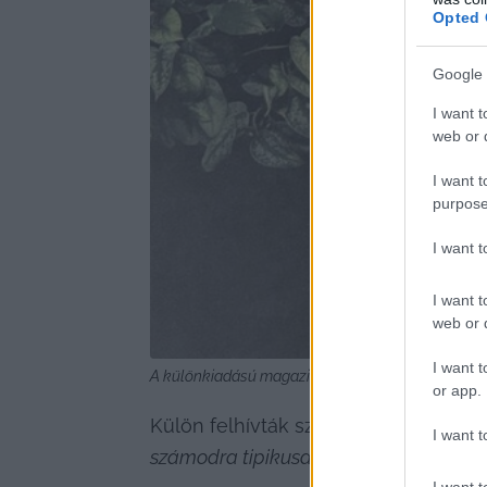
Opted 
Google 
I want t
web or d
I want t
purpose
I want 
I want t
web or d
I want t
A különkiadású magazinból fotózva. Balra a korább
or app.
Külön felhívták szerkesztőségünk fig
I want t
számodra tipikusan kecskeméti? A gy
I want t