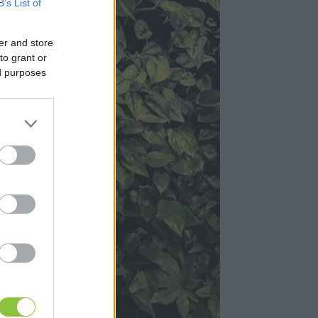
B’s List of
er and store
to grant or
ed purposes