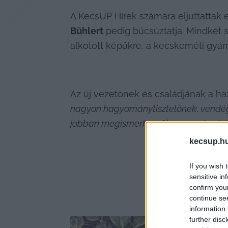
A KecsUP Hírek számára eljuttattak 
Bühlert
 pedig búcsúztatja. Mindkét
alkotott képükre, a kecskeméti gyárr
Az új vezetőnek és családjának a haz
nagyon hagyománytisztelőnek, vendégs
jobban megismerhessük az országot és 
kecsup.h
If you wish 
sensitive in
confirm you
continue se
information 
further disc