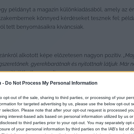
egy példányt a magazin különkiadásából, amely az é
 szakembernek könnyed kérdéseket tesznek fel: példá
ól tett benyomásaikra kíváncsiak.
ánkról alkotott képe előzetesen nagyon pozitív. 
„Mag
zeretőnek, gyerekbarátnak és nyitottnak látjuk. Már na
az itt élőket
” – mondta.
u -
Do Not Process My Personal Information
to opt-out of the sale, sharing to third parties, or processing of your per
formation for targeted advertising by us, please use the below opt-out s
r selection. Please note that after your opt-out request is processed y
eing interest-based ads based on personal information utilized by us or
disclosed to third parties prior to your opt-out. You may separately opt-
losure of your personal information by third parties on the IAB’s list of