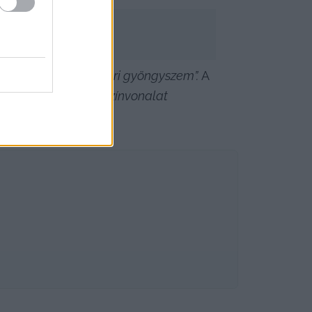
 szervezett, igazi ipari gyöngyszem”. 
A 
gyár. 
„Itt kint világszínvonalat 