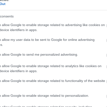
Out
consents
o allow Google to enable storage related to advertising like cookies on
evice identifiers in apps.
o allow my user data to be sent to Google for online advertising
s.
to allow Google to send me personalized advertising.
o allow Google to enable storage related to analytics like cookies on
evice identifiers in apps.
o allow Google to enable storage related to functionality of the website
i, jobbra a gyár új igazgatója. Fotó: Balla Szilárd/KecsUP Hírek
yelmét a hatodik oldalra, ahol a korábbi ügyvezetőne
o allow Google to enable storage related to personalization.
árban vagy a városban?”
 – érdeklődnek.
o allow Google to enable storage related to security, including