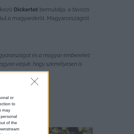
rkező 
Dickertet
 bemutatja, a távozó 
ul a magyarokról, Magyarországról 
yarországot és a magyar embereket 
gyon várjuk, hogy személyesen is 
sonal or
ection to
ou may
 personal
out of the
 downstream