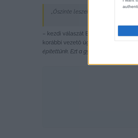
authenti
„Őszinte leszek: kátyúk, rossz uta
– kezdi válaszát Bühler, majd gyorsa
korábbi vezető úgy gondolja, hogy a
építettünk. Ezt a gyár környezetében is