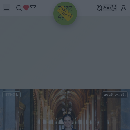
HIRDETÉS
ITTHON
2026. 05. 18.