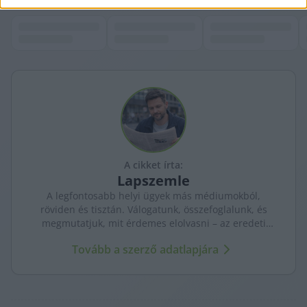
A cikket írta:
Lapszemle
A legfontosabb helyi ügyek más médiumokból,
röviden és tisztán. Válogatunk, összefoglalunk, és
megmutatjuk, mit érdemes elolvasni – az eredeti
forrásokra mutatva. Gyors tájékozódás, egy helyen.
Tovább a szerző adatlapjára