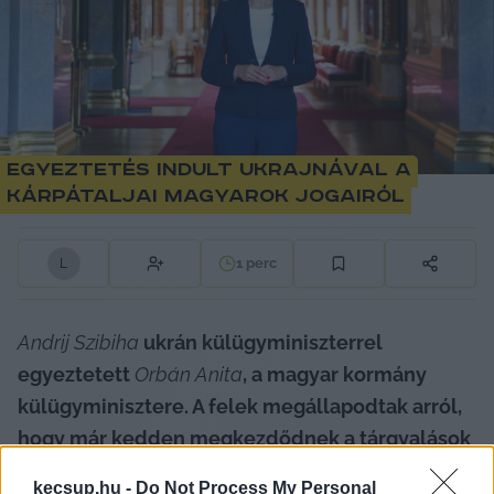
Egyeztetés indult Ukrajnával a
kárpátaljai magyarok jogairól
1
perc
L
Andrij Szibiha
 ukrán külügyminiszterrel 
egyeztetett 
Orbán Anita
, a magyar kormány 
külügyminisztere. A felek megállapodtak arról, 
hogy már kedden megkezdődnek a tárgyalások 
a kárpátaljai magyar közösség jogainak 
kecsup.hu -
Do Not Process My Personal