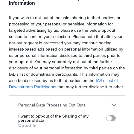
rendezéséről, a helyi magyar képviselők 
Information
bevonásával
 – 
írja
 a 24.hu.
 Lapszemle.
If you wish to opt-out of the sale, sharing to third parties, or
processing of your personal or sensitive information for
Orbán Anita
 reményét fejezte ki, hogy az 
targeted advertising by us, please use the below opt-out
egyeztetések rövid időn belül kézzelfogható 
section to confirm your selection. Please note that after your
eredményeket hozhatnak a kárpátaljai 
opt-out request is processed you may continue seeing
interest-based ads based on personal information utilized by
magyarság számára.
us or personal information disclosed to third parties prior to
your opt-out. You may separately opt-out of the further
disclosure of your personal information by third parties on the
IAB’s list of downstream participants. This information may
Az ukrán külügyminiszter közleményében 
also be disclosed by us to third parties on the
IAB’s List of
Downstream Participants
that may further disclose it to other
hangsúlyozta: Ukrajna kész együttműködni 
third parties.
Magyarország új kormányával, többek között a 
Please note that this website/app uses one or more Google
nemzeti kisebbségek ügyében is, annak 
Personal Data Processing Opt Outs
services and may gather and store information including but
érdekében, hogy helyreálljon a bizalom és 
not limited to your visit or usage behaviour. You may click to
I want to opt-out of the Sharing of my
personal data.
javuljanak a két ország kapcsolatai.
grant or deny consent to Google and its third-party tags to
Opted In
use your data for below specified purposes in below Google