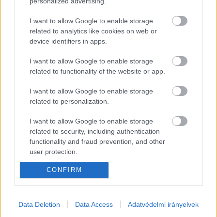
personalized advertising.
Magyar Péter június elejére találkozót 
I want to allow Google to enable storage
kezdeményezett Zelenszkij ukrán elnökkel 
related to analytics like cookies on web or
device identifiers in apps.
Beregszászra a kárpátaljai magyar közösség 
helyzetének javítása érdekében. Úgy véli, 
I want to allow Google to enable storage
amennyiben Ukrajna megszünteti a magyar 
related to functionality of the website or app.
kisebbséget érintő, több mint egy évtizede 
I want to allow Google to enable storage
fennálló jog korlátozásokat, új fejezet nyílhat az 
related to personalization.
ukrán–magyar kapcsolatokban.
I want to allow Google to enable storage
related to security, including authentication
Közben a Bloomberg hírügynökség arról írt, hogy 
functionality and fraud prevention, and other
Magyar Péter feltételei nagyrészt megegyeznek 
user protection.
azzal a 11 ponttal, amelyet 
Orbán Viktor
 2024-
CONFIRM
ben terjesztett Kijev elé Ukrajna EU-csatlakozási 
tárgyalásaival kapcsolatban.
K
Data Deletion
Data Access
Adatvédelmi irányelvek
ECSUP SHORTS
Összes videó