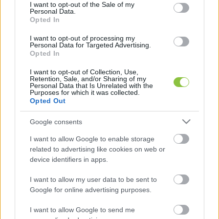
consent section.
I want to opt-out of the Sale of my
Personal Data.
Opted In
I want to opt-out of processing my
Personal Data for Targeted Advertising.
Opted In
Magyar Péter
 miniszterelnök telefonon 
I want to opt-out of Collection, Use,
Retention, Sale, and/or Sharing of my
egyeztetett 
António Costával
, az Európai Tanács 
Personal Data that Is Unrelated with the
Purposes for which it was collected.
elnökével. Tájékoztatása szerint a magyar és 
Opted Out
ukrán fél tárgyalásokat kezdett a kárpátaljai 
Google consents
magyar kisebbség nyelvi, oktatási és kulturális 
jogainak törvényi garantálásáról. António Costa 
I want to allow Google to enable storage
related to advertising like cookies on web or
Volodimir Zelenszkij
 ukrán elnök számára 
device identifiers in apps.
egyértelművé tette, a további együttműködés 
I want to allow my user data to be sent to
alapfeltétele az Ukrajnában élő magyar 
Google for online advertising purposes.
kisebbség jogainak tiszteletben tartása – 
olvasható a 24.hu 
cikkében
.
I want to allow Google to send me