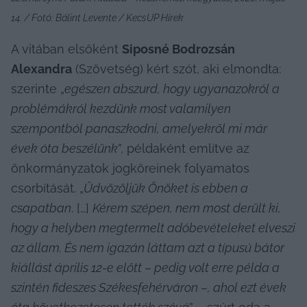
14. / Fotó: Bálint Levente / KecsUP Hírek
A vitában elsőként 
Siposné Bodrozsán 
Alexandra
 (Szövetség) kért szót, aki elmondta: 
szerinte „
egészen abszurd, hogy ugyanazokról a 
problémákról kezdünk most valamilyen 
szempontból panaszkodni, amelyekről mi már 
évek óta beszélünk
”, példaként említve az 
önkormányzatok jogköreinek folyamatos 
csorbítását. „
Üdvözöljük Önöket is ebben a 
csapatban
. […] 
Kérem szépen, nem most derült ki, 
hogy a helyben megtermelt adóbevételeket elveszi 
az állam. És nem igazán láttam azt a típusú bátor 
kiállást április 12-e előtt – pedig volt erre példa a 
szintén fideszes Székesfehérváron –, ahol ezt évek 