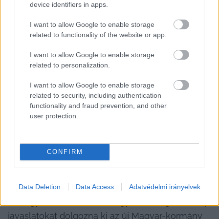
device identifiers in apps.
utóbbi három évben drasztikusan 
megemelkedett a szolidaritási hozzájárulás 
I want to allow Google to enable storage
related to functionality of the website or app.
mértéke. Hozzátette: a korábbiakban kész 
javaslatot is benyújtottak a volt Orbán-kormány 
I want to allow Google to enable storage
felé az ügyben. Erre még 2021-ben és 2023-ban 
related to personalization.
került sor, aminek az lett az eredménye, hogy 
I want to allow Google to enable storage
cserébe a kormány belterületi útépítésre adott 
related to security, including authentication
functionality and fraud prevention, and other
forrást, illetve elindította a Versenyképes Járások 
user protection.
Programon keresztül azt a lehetőséget, amiből 
visszakapott a befizetett szolidaritási 
hozzájárulásból – fogalmazott Szemeryné.
CONFIRM
Gyuris Dávid
 üdvözölte a helyi fideszes 
képviselők „felismerését”, és azt javasolta, hogy 
Data Deletion
Data Access
Adatvédelmi irányelvek
a közgyűlés hozzon létre egy bizottságot, amely 
javaslatokat dolgozna ki az új Magyar-kormány 