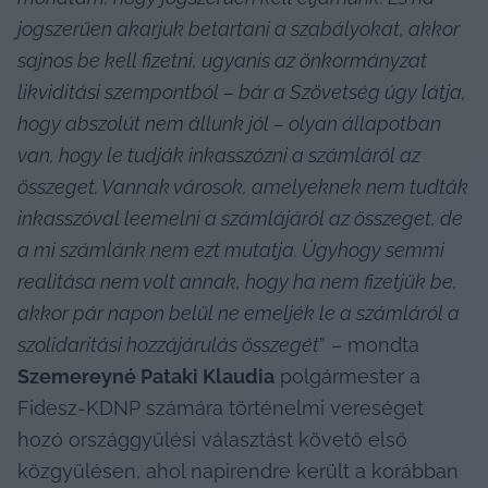
jogszerűen akarjuk betartani a szabályokat, akkor 
sajnos be kell fizetni, ugyanis az önkormányzat 
likviditási szempontból – bár a Szövetség úgy látja, 
hogy abszolút nem állunk jól – olyan állapotban 
van, hogy le tudják inkasszózni a számláról az 
összeget. Vannak városok, amelyeknek nem tudták 
inkasszóval leemelni a számlájáról az összeget, de 
a mi számlánk nem ezt mutatja. Úgyhogy semmi 
realitása nem volt annak, hogy ha nem fizetjük be, 
akkor pár napon belül ne emeljék le a számláról a 
szolidaritási hozzájárulás összegét
” – mondta 
Szemereyné Pataki Klaudia
 polgármester a 
Fidesz-KDNP számára történelmi vereséget 
hozó országgyűlési választást követő első 
közgyűlésen, ahol napirendre került a korábban 