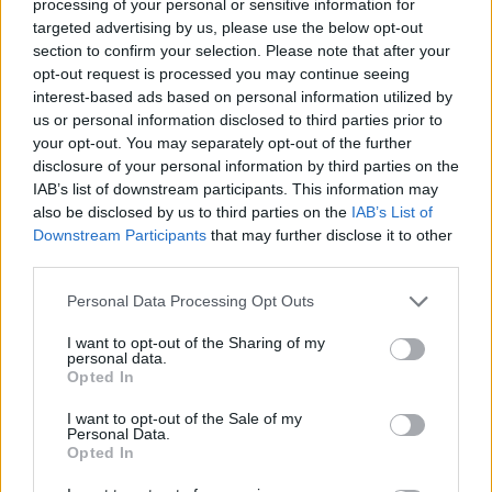
processing of your personal or sensitive information for
olyan üléseken, ahol kritikus, ugyanakkor építő 
targeted advertising by us, please use the below opt-out
jellegű javaslatok születtek a szolidaritási 
section to confirm your selection. Please note that after your
opt-out request is processed you may continue seeing
hozzájárulás kompenzálásával kapcsolatban. „
Ez 
interest-based ads based on personal information utilized by
a mostani fellépés ugyanebbe a sorba illeszkedik
” 
us or personal information disclosed to third parties prior to
– fogalmazott Homoki Tamás.
your opt-out. You may separately opt-out of the further
disclosure of your personal information by third parties on the
IAB’s list of downstream participants. This information may
also be disclosed by us to third parties on the
IAB’s List of
Downstream Participants
that may further disclose it to other
third parties.
Please note that this website/app uses one or more Google
Personal Data Processing Opt Outs
services and may gather and store information including but
not limited to your visit or usage behaviour. You may click to
I want to opt-out of the Sharing of my
personal data.
grant or deny consent to Google and its third-party tags to
Opted In
use your data for below specified purposes in below Google
consent section.
I want to opt-out of the Sale of my
Personal Data.
Opted In