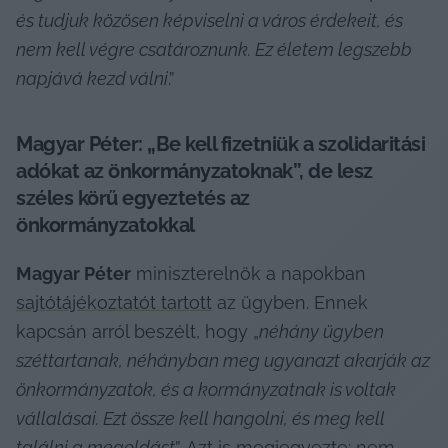
és tudjuk közösen képviselni a város érdekeit, és 
nem kell végre csatároznunk. Ez életem legszebb 
napjává kezd válni
.”
Magyar Péter: „Be kell fizetniük a szolidaritási 
adókat az önkormányzatoknak”, de lesz 
széles körű egyeztetés az 
önkormányzatokkal
Magyar Péter
 miniszterelnök a napokban 
sajtótájékoztatót tartott
 az ügyben. Ennek 
kapcsán arról beszélt, hogy „
néhány ügyben 
széttartanak, néhányban meg ugyanazt akarják az 
önkormányzatok, és a kormányzatnak is voltak 
vállalásai. Ezt össze kell hangolni, és meg kell 
találni a megoldást
”. Azt is megjegyezte: nem 