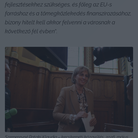
fejlesztésekhez szükséges, és főleg az EU-s 
forráshoz és a tömegközlekedés finanszírozásához, 
bizony hitelt kell akkor felvenni a városnak a 
következő fél évben
”.
Szemereyné Pataki Klaudia – kecskeméti közgyűlés, 2026. május 