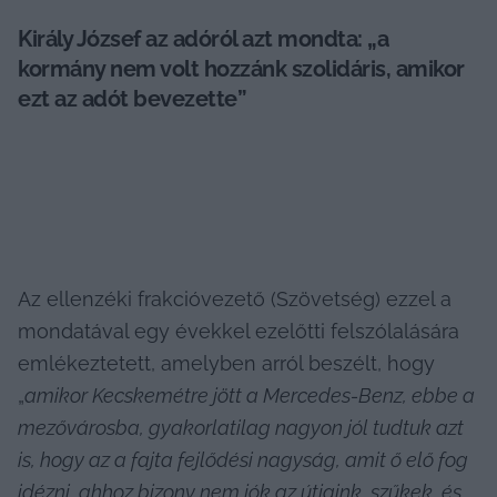
Király József az adóról azt mondta: „a 
kormány nem volt hozzánk szolidáris, amikor 
ezt az adót bevezette”
Az ellenzéki frakcióvezető (Szövetség) ezzel a 
mondatával egy évekkel ezelőtti felszólalására 
emlékeztetett, amelyben arról beszélt, hogy 
„
amikor Kecskemétre jött a Mercedes-Benz, ebbe a 
mezővárosba, gyakorlatilag nagyon jól tudtuk azt 
is, hogy az a fajta fejlődési nagyság, amit ő elő fog 
idézni, ahhoz bizony nem jók az útjaink, szűkek, és 