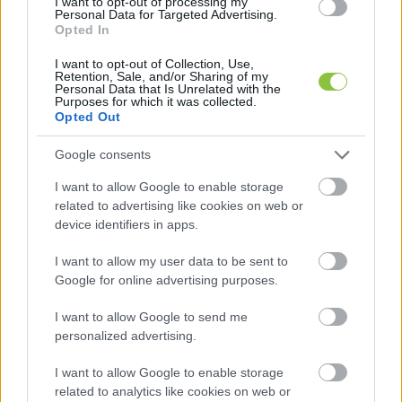
I want to opt-out of processing my
Personal Data for Targeted Advertising.
Homoki Tamás – kecskeméti közgyűlés, 2026. május 14. / Fotó: 
Opted In
Bálint Levente / KecsUP Hírek
I want to opt-out of Collection, Use,
Retention, Sale, and/or Sharing of my
Personal Data that Is Unrelated with the
Purposes for which it was collected.
Opted Out
Google consents
I want to allow Google to enable storage
related to advertising like cookies on web or
Még mielőtt Gyuris Dávid nekilendült volna a 
device identifiers in apps.
Fidesz bírálatának, 
Szemereyné Pataki Klaudia
megjegyezte: „
És még egyszer szeretném 
I want to allow my user data to be sent to
Google for online advertising purposes.
hangsúlyozni: önök
 [a Szövetség – a szerk.] 
először egy olyan javaslatot tettek, amely 
I want to allow Google to send me
personalized advertising.
törvényszerűtlen és jogszerűtlen volt. Erre én most 
behozok egy jogszerű javaslatot
” – mondta a 
I want to allow Google to enable storage
polgármester, elismerve ugyanakkor, hogy az 
related to analytics like cookies on web or