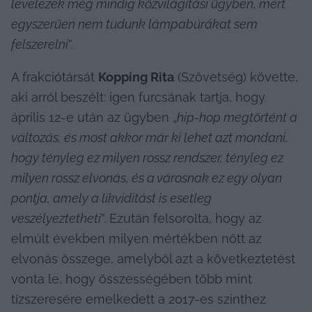
levelezek még mindig közvilágítási ügyben, mert 
egyszerűen nem tudunk lámpabúrákat sem 
felszerelni
”.
A frakciótársát 
Kopping Rita
 (Szövetség) követte, 
aki arról beszélt: igen furcsának tartja, hogy 
április 12-e után az ügyben „
hip-hop megtörtént a 
változás, és most akkor már ki lehet azt mondani, 
hogy tényleg ez milyen rossz rendszer, tényleg ez 
milyen rossz elvonás, és a városnak ez egy olyan 
pontja, amely a likviditást is esetleg 
veszélyeztetheti
”. Ezután felsorolta, hogy az 
elmúlt években milyen mértékben nőtt az 
elvonás összege, amelyből azt a következtetést 
vonta le, hogy összességében több mint 
tízszeresére emelkedett a 2017-es szinthez 