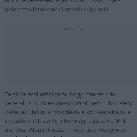
óta következetesen tették szóvá
” – szúrt oda a 
polgármesternek az ellenzéki képviselő.
HIRDETÉS
Felszólalását azzal zárta, hogy mindez oda 
vezetett: a túlzó elvonások miatt nem jutott elég 
forrás az utakra, az óvodákra, a közfeladatokra, a 
szociális ellátásra és a közvilágításra sem. Mint 
mondta, elfogadhatatlan, hogy „
15 éves ügyben 