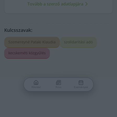
Tovább a szerző adatlapjára
Kulcsszavak:
Szemereyné Pataki Klaudia
szolidaritási adó
kecskeméti közgyűlés
Főoldal
Friss
Események