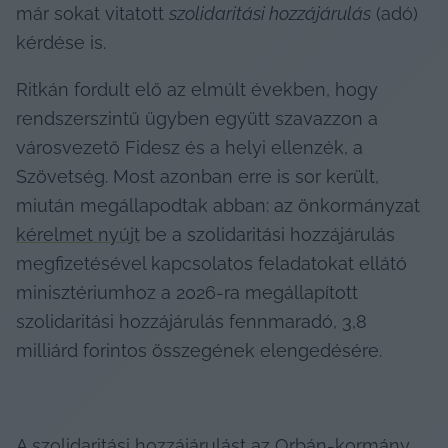
már sokat vitatott 
szolidaritási hozzájárulás
 (adó) 
kérdése is.
Ritkán fordult elő az elmúlt években, hogy 
rendszerszintű ügyben együtt szavazzon a 
városvezető Fidesz és a helyi ellenzék, a 
Szövetség. Most azonban erre is sor került, 
miután megállapodtak abban: az önkormányzat 
kérelmet nyújt
 be a szolidaritási hozzájárulás 
megfizetésével kapcsolatos feladatokat ellátó 
minisztériumhoz a 2026-ra megállapított 
szolidaritási hozzájárulás fennmaradó, 3,8 
milliárd forintos összegének elengedésére.
A szolidaritási hozzájárulást az Orbán-kormány 