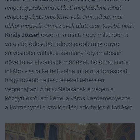
rengeteg problémával kell megküzdeni. Tehát 
rengeteg olyan probléma volt, ami nyilván már 
akkor megvolt, ami az évek alatt csak tovább nőtt
”. 
Király József
 ezzel arra utalt, hogy miközben a 
város fejlődéséből adódó problémák egyre 
súlyosabbá váltak, a kormány folyamatosan 
növelte az elvonások mértékét, holott szerinte 
inkább vissza kellett volna juttatni a forrásokat, 
hogy további fejlesztéseket lehessen 
végrehajtani. A felszólalásának a végén a 
közgyűléstől azt kérte: a város kezdeményezze 
a kormánynál a szolidaritási adó teljes eltörlését.