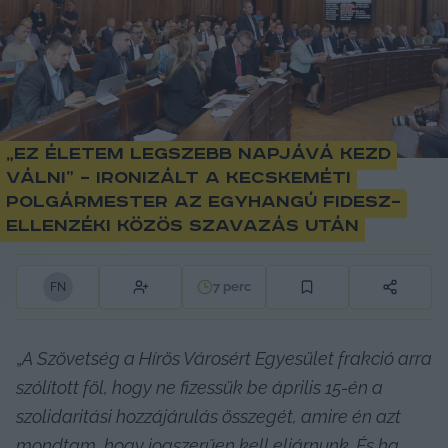
„Ez életem legszebb napjává kezd
válni” – ironizált a kecskeméti
polgármester az egyhangú Fidesz–
ellenzéki közös szavazás után
7
perc
F
N
„
A Szövetség a Hírös Városért Egyesület frakció arra 
szólított föl, hogy ne fizessük be április 15-én a 
szolidaritási hozzájárulás összegét, amire én azt 
mondtam, hogy jogszerűen kell eljárnunk. És ha 