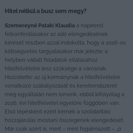
Hitel nélkül a busz sem megy?
Szemereyné Pataki Klaudia
 a napirend 
felkonferálásakor az adó elengedésének 
kérését részben azzal indokolta, hogy a 2026-os 
költségvetés tárgyalásakor már jelezte: a 
helyben vállalt feladatok ellátásához 
hitelfelvételre lesz szüksége a városnak. 
Hozzátette: az új kormánynak a hitelfelvételre 
vonatkozó szabályozását és keretrendszerét 
még egyáltalán nem ismerik, ebből kifolyólag a 
2026. évi hitelfelvétel egyelőre függőben van. 
Első lépésként ezért kérnék a szolidaritási 
hozzájárulás mostani összegének elengedését. 
Már csak azért is, mert – mint fogalmazott – „
a 