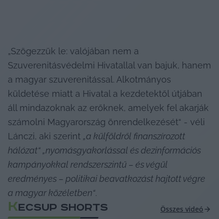
„Szögezzük le: valójában nem a 
Szuverenitásvédelmi Hivatallal van bajuk, hanem 
a magyar szuverenitással. Alkotmányos 
küldetése miatt a Hivatal a kezdetektől útjában 
áll mindazoknak az erőknek, amelyek fel akarják 
számolni Magyarország önrendelkezését“ - véli 
Lánczi, aki szerint 
„a külföldről finanszírozott 
hálózat“ „nyomásgyakorlással és dezinformációs 
kampányokkal rendszerszintű – és végül 
eredményes – politikai beavatkozást hajtott végre 
a magyar közéletben“
.
K
ECSUP SHORTS
Összes videó