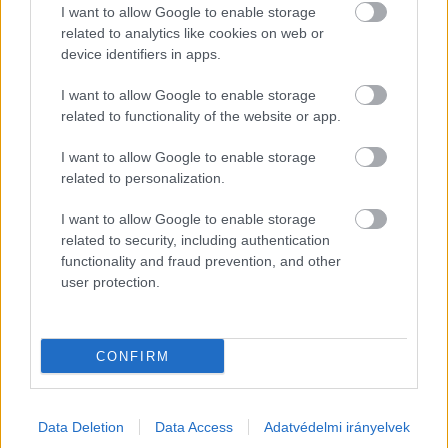
Hivatalt 
létrehozó törvényjavaslatot 2023 végén 
I want to allow Google to enable storage
fogadták el, a Hivatal vezetője – havi több milliós 
related to analytics like cookies on web or
device identifiers in apps.
fizetésért – a korábban az MTVA online 
igazgatóságát irányító 
Lánczi Tamás
 lett. A 
I want to allow Google to enable storage
létrehozása után hetekig semmit nem lehetett 
related to functionality of the website or app.
tudni a hivatalról, 2024 tavaszán azonban már 
I want to allow Google to enable storage
munkába is lendült, májusban adott ki jelentést 
related to personalization.
az ellenzékhez „guruló dollárokról”, majd 
I want to allow Google to enable storage
júniusban már a
 Transparancy International 
related to security, including authentication
jogvédő szervezet és az 
Átlátszó
 ellen indított 
functionality and fraud prevention, and other
user protection.
vizsgálatot. 
A 
444
 közli a Fidesz reakcióját, eszerint a Fidesz 
CONFIRM
tiltakozik a hivatal bezárása ellen, a párt szerint 
„felszámolják Magyarország egyik legfontosabb 
önvédelmi intézményét, a Szuverenitásvédelmi 
Data Deletion
Data Access
Adatvédelmi irányelvek