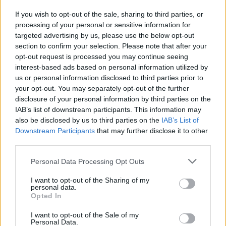
a fajta tevékenység egy alkotmányos 
If you wish to opt-out of the sale, sharing to third parties, or
demokráciában nem kívánatos, ezért a 
processing of your personal or sensitive information for
szervezetet megszüntetik – áll a javaslatban. A 
targeted advertising by us, please use the below opt-out
hivatal jogutódja az igazságügyi minisztérium, 
section to confirm your selection. Please note that after your
opt-out request is processed you may continue seeing
viszont minden folyamatban lévő eljárás a 
interest-based ads based on personal information utilized by
hivatallal együtt megszűnik a törvény 
us or personal information disclosed to third parties prior to
hatálybalépésének napján.
your opt-out. You may separately opt-out of the further
disclosure of your personal information by third parties on the
IAB’s list of downstream participants. This information may
A törvény elfogadásához a képviselők 
also be disclosed by us to third parties on the
IAB’s List of
kétharmadának szavazata szükséges.
Downstream Participants
that may further disclose it to other
third parties.
Please note that this website/app uses one or more Google
Personal Data Processing Opt Outs
HIRDETÉS
services and may gather and store information including but
not limited to your visit or usage behaviour. You may click to
I want to opt-out of the Sharing of my
personal data.
grant or deny consent to Google and its third-party tags to
Opted In
use your data for below specified purposes in below Google
consent section.
I want to opt-out of the Sale of my
Personal Data.