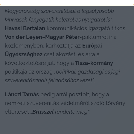
Hivatalt egy olyan időszakban, amikor 
Magyarország szuverenitását a legsúlyosabb 
kihívások fenyegetik keletről és nyugatról is”
. 
Havasi Bertalan
 kommunikációs igazgató titkos 
Von der Leyen
–
Magyar Péter
-paktumról ír a 
közleményben, kárhoztatja az 
Európai 
Ügyészséghez
 csatlakozást, és arra a 
következtetésre jut, hogy a
 Tisza-kormány
politikája az ország 
„politikai, gazdasági és jogi 
szuverenitásának feladásához vezet”
.
Lánczi Tamás
 pedig arról posztolt, hogy a 
nemzeti szuverenitás védelméről szóló törvény 
eltörlését 
„
Brüsszel
 rendelte meg“.