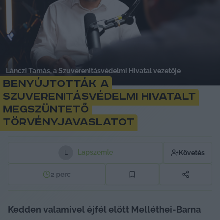
Lánczi Tamás, a Szuverenitásvédelmi Hivatal vezetője
Benyújtották a
Szuverenitásvédelmi Hivatalt
megszüntető
törvényjavaslatot
Lapszemle
Követés
L
2
perc
Kedden valamivel éjfél előtt Melléthei-Barna 