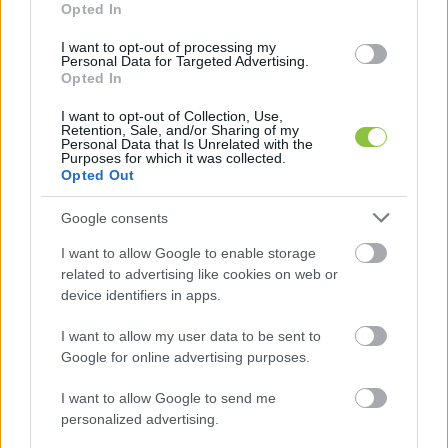
Opted In
I want to opt-out of processing my
Personal Data for Targeted Advertising.
Opted In
A törvény indoklásában is írnak arról, hogy a 
Szuverenitásvédelmi Hivatal nem bír valódi 
I want to opt-out of Collection, Use,
Retention, Sale, and/or Sharing of my
feladattal, „pusztán közpénznyelő”, illetve 
Personal Data that Is Unrelated with the
Purposes for which it was collected.
polgárok zaklatását, jogainak csorbítását 
Opted Out
szolgálja. Szintén előveszik újra azt, hogy 
Google consents
politikai célból létrehozott szervezetről van szó, 
I want to allow Google to enable storage
illetve kiemelik, hogy semmilyen ésszerű indok 
related to advertising like cookies on web or
nincs amellett, hogy 
„koholt 
device identifiers in apps.
összeesküvéselméleteket alátámasztó 
I want to allow my user data to be sent to
áltudományos tevékenységet“
 támogasson az 
Google for online advertising purposes.
állam - olvasható a 
HVG
 cikkében
.
I want to allow Google to send me
A HVG emlékeztet: a 
Szuverenitásvédelmi 
personalized advertising.