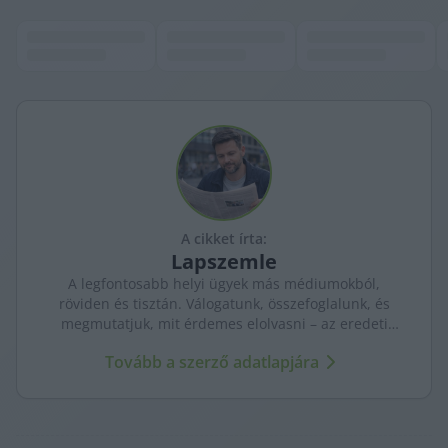
A cikket írta:
Lapszemle
A legfontosabb helyi ügyek más médiumokból,
röviden és tisztán. Válogatunk, összefoglalunk, és
megmutatjuk, mit érdemes elolvasni – az eredeti
forrásokra mutatva. Gyors tájékozódás, egy helyen.
Tovább a szerző adatlapjára