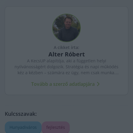
A cikket írta:
Alter
Róbert
A KecsUP alapítója, aki a független helyi
nyilvánosságért dolgozik. Stratégia és napi működés
kéz a kézben – számára ez ügy, nem csak munka.
Célja egy közösség által fenntartott, hosszú távon is
Tovább a szerző adatlapjára
erős helyi média.
Kulcsszavak:
Hunyadiváros
fejlesztés