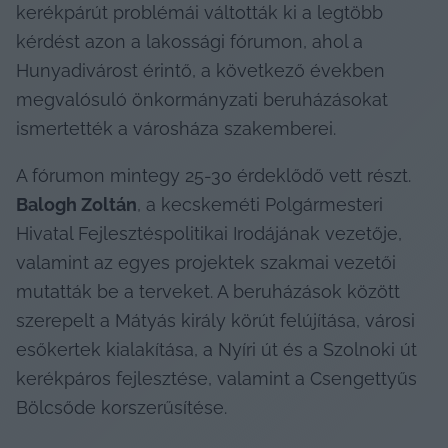
kerékpárút problémái váltották ki a legtöbb 
kérdést azon a lakossági fórumon, ahol a 
Hunyadivárost érintő, a következő években 
megvalósuló önkormányzati beruházásokat 
ismertették a városháza szakemberei.
A fórumon mintegy 25-30 érdeklődő vett részt. 
Balogh Zoltán
, a kecskeméti Polgármesteri 
Hivatal Fejlesztéspolitikai Irodájának vezetője, 
valamint az egyes projektek szakmai vezetői 
mutatták be a terveket. A beruházások között 
szerepelt a Mátyás király körút felújítása, városi 
esőkertek kialakítása, a Nyíri út és a Szolnoki út 
kerékpáros fejlesztése, valamint a Csengettyűs 
Bölcsőde korszerűsítése.