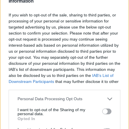
Information
If you wish to opt-out of the sale, sharing to third parties, or
processing of your personal or sensitive information for
targeted advertising by us, please use the below opt-out
section to confirm your selection. Please note that after your
opt-out request is processed you may continue seeing
Ehhez kapcsolódik a városi esőkertek 
interest-based ads based on personal information utilized by
us or personal information disclosed to third parties prior to
kialakítására elnyert, 100 millió forintos 
your opt-out. You may separately opt-out of the further
támogatású projekt is. A természetalapú 
disclosure of your personal information by third parties on the
megoldás célja, hogy a hirtelen lezúduló 
IAB’s list of downstream participants. This information may
also be disclosed by us to third parties on the
IAB’s List of
csapadék egy részét helyben tartsa és 
Downstream Participants
that may further disclose it to other
elszikkassza. A tervek szerint a Hunyadivárosban 
third parties.
a Liszt Ferenc utcában, valamint a Mátyás király 
Please note that this website/app uses one or more Google
Personal Data Processing Opt Outs
körút egyes pontjain is kialakíthatnak ilyen 
services and may gather and store information including but
not limited to your visit or usage behaviour. You may click to
I want to opt-out of the Sharing of my
zöldfelületeket. A projektgazdák szerint ezek 
personal data.
grant or deny consent to Google and its third-party tags to
Opted In
nemcsak a vízelvezetési problémák 
use your data for below specified purposes in below Google
enyhítésében segíthetnek, hanem élhetőbbé és 
consent section.