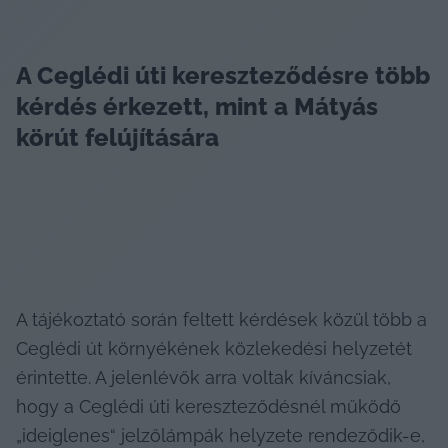
A Ceglédi úti kereszteződésre több 
kérdés érkezett, mint a Mátyás 
körút felújítására
A tájékoztató során feltett kérdések közül több a 
Ceglédi út környékének közlekedési helyzetét 
érintette. A jelenlévők arra voltak kíváncsiak, 
hogy a Ceglédi úti kereszteződésnél működő 
„ideiglenes“ jelzőlámpák helyzete rendeződik-e, 