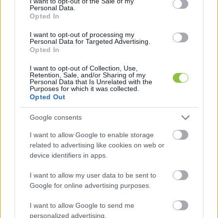
I want to opt-out of the Sale of my
Personal Data.
zöldebbé tehetik a városrészt is.
Opted In
I want to opt-out of processing my
Personal Data for Targeted Advertising.
Opted In
I want to opt-out of Collection, Use,
Retention, Sale, and/or Sharing of my
Personal Data that Is Unrelated with the
Purposes for which it was collected.
Opted Out
Google consents
I want to allow Google to enable storage
related to advertising like cookies on web or
device identifiers in apps.
 A kerékpárút minősége is téma 
I want to allow my user data to be sent to
Google for online advertising purposes.
volt 
I want to allow Google to send me
A fórumon a kerékpáros közlekedés jövője is 
personalized advertising.