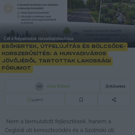
Cél a folyamatok társadalmiasitása
Esőkertek, útfelújítás és bölcsőde-
korszerűsítés: a Hunyadiváros
jövőjéről tartottak lakossági
fórumot
Alter Róbert
Követés
A
R
4
perc
 Nem a bemutatott fejlesztések, hanem a 
Ceglédi úti kereszteződés és a Szolnoki úti 