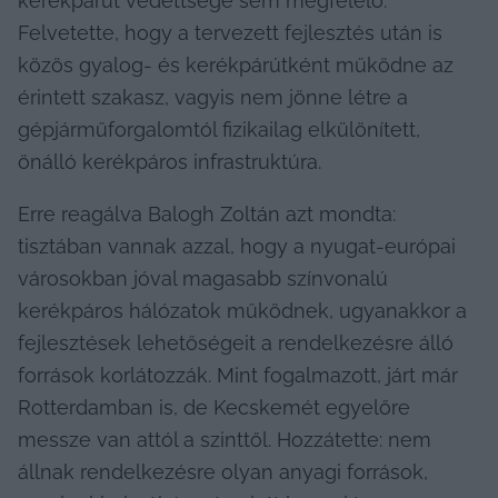
kerékpárút védettsége sem megfelelő. 
Felvetette, hogy a tervezett fejlesztés után is 
közös gyalog- és kerékpárútként működne az 
érintett szakasz, vagyis nem jönne létre a 
gépjárműforgalomtól fizikailag elkülönített, 
önálló kerékpáros infrastruktúra.
Erre reagálva Balogh Zoltán azt mondta: 
tisztában vannak azzal, hogy a nyugat-európai 
városokban jóval magasabb színvonalú 
kerékpáros hálózatok működnek, ugyanakkor a 
fejlesztések lehetőségeit a rendelkezésre álló 
források korlátozzák. Mint fogalmazott, járt már 
Rotterdamban is, de Kecskemét egyelőre 
messze van attól a szinttől. Hozzátette: nem 
állnak rendelkezésre olyan anyagi források, 