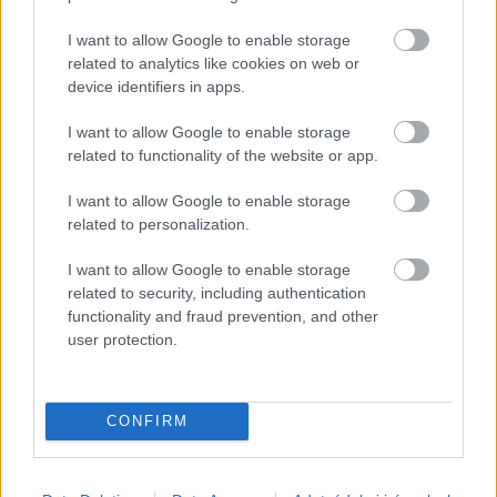
szóba került, hiszen a tervezett beruházás 
I want to allow Google to enable storage
egyszerre érinti a Nyíri utat és a Szolnoki utat. A 
related to analytics like cookies on web or
tervek szerint a Nyíri út külső szakaszán új, 685 
device identifiers in apps.
méter hosszú gyalog- és kerékpárút épülhet, 
I want to allow Google to enable storage
miközben a Szolnoki úton több mint 1,3 
related to functionality of the website or app.
kilométer hosszan újulhat meg a meglévő 
I want to allow Google to enable storage
kerékpárút burkolata. A beruházás célja a 
related to personalization.
hiányzó hálózati kapcsolatok pótlása és a 
I want to allow Google to enable storage
biztonságosabb közlekedés feltételeinek 
related to security, including authentication
megteremtése.
functionality and fraud prevention, and other
user protection.
CONFIRM