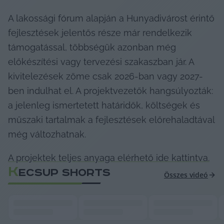
A lakossági fórum alapján a Hunyadivárost érintő 
fejlesztések jelentős része már rendelkezik 
támogatással, többségük azonban még 
előkészítési vagy tervezési szakaszban jár. A 
kivitelezések zöme csak 2026-ban vagy 2027-
ben indulhat el. A projektvezetők hangsúlyozták: 
a jelenleg ismertetett határidők, költségek és 
műszaki tartalmak a fejlesztések előrehaladtával 
még változhatnak.
A projektek teljes anyaga elérhető ide kattintva.
K
ECSUP SHORTS
Összes videó