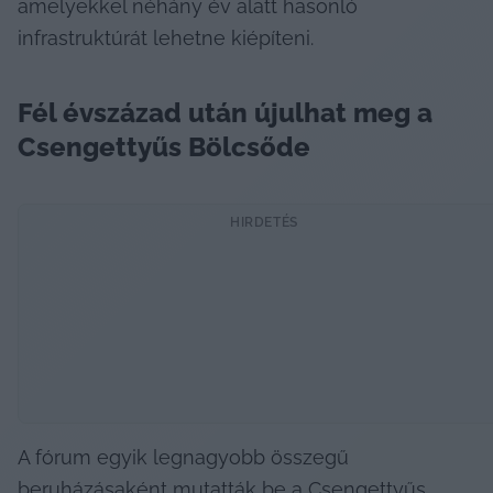
amelyekkel néhány év alatt hasonló 
infrastruktúrát lehetne kiépíteni.
Fél évszázad után újulhat meg a 
Csengettyűs Bölcsőde
HIRDETÉS
A fórum egyik legnagyobb összegű 
beruházásaként mutatták be a Csengettyűs 