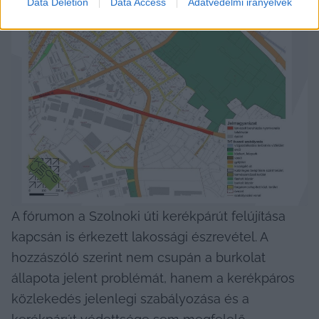
Data Deletion
Data Access
Adatvédelmi irányelvek
A fórumon a Szolnoki úti kerékpárút felújítása 
kapcsán is érkezett lakossági észrevétel. A 
hozzászóló szerint nem csupán a burkolat 
állapota jelent problémát, hanem a kerékpáros 
közlekedés jelenlegi szabályozása és a 