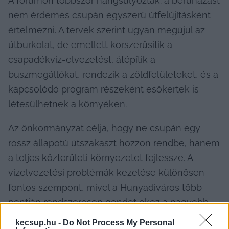
A fórumon többször hangsúlyozták: a beruházást 
nem érdemes csupán egyszerű útfelújításként 
értelmezni. A tervek szerint ugyan megújul az 
útburkolat, de emellett korszerűsítik a 
csapadékvíz-elvezetést, átépítik a 
buszmegállókat, rendezik a zöldfelületeket, és a 
kapcsolódó program részeként esőkertek is 
létesülhetnek a környéken.
Az önkormányzat célja, hogy ne csupán egy 
rossz állapotú útszakaszt hozzon rendbe, hanem 
a teljes közterületi környezetet fejlessze. A 
vízelvezetési problémák kezelése különösen 
fontos szempont, mivel a Hunyadiváros több 
pontján rendszeresen gondot okoz a nagyobb 
esőzések után összegyűlő csapadékvíz.
kecsup.hu -
Do Not Process My Personal