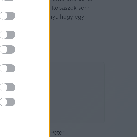
rakoztatott miskolci kopaszok sem 
rőszakos cselekményt, hogy egy 
. 
 „riportjait” Magyar Péter 