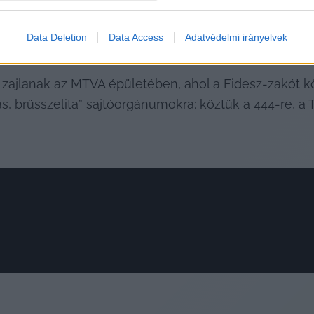
agandistái egészen elképesztő stílusban beszéltek az
a Párt elnökével. Az interjú egy pontján Magyar feln
Data Deletion
Data Access
Adatvédelmi irányelvek
 sokmilliárd forintból – nem szakadt le. 
k zajlanak az MTVA épületében, ahol a Fidesz-zakót kö
zás, brüsszelita” sajtóorgánumokra: köztük a 444-re, a 