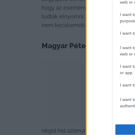
web or d
hogy az eseményt ellentüntetők zava
I want t
tudták elnyomni. És természetesen 
purpose
nem kecskeméti „hangulatfelelős” O
I want 
Magyar Péter inasba tette
I want t
web or d
I want t
or app.
I want t
I want t
authenti
Végül hol szörnyülködve, de olykor 