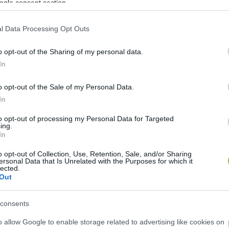
ogle consent section.
álasztáson. És persze képviseltette magát az eseményen
megyei képviselőjelöltje volt, méghozzá a kiskunhal
l Data Processing Opt Outs
o opt-out of the Sharing of my personal data.
In
o opt-out of the Sale of my Personal Data.
In
to opt-out of processing my Personal Data for Targeted
ing.
In
emétet már korábban meglátogató Toroczkai László, é
y vadabb esetben Tisza-Mi Hazánk koalícióról?
o opt-out of Collection, Use, Retention, Sale, and/or Sharing
ersonal Data that Is Unrelated with the Purposes for which it
lected.
Out
iktor a Hírösvárosban 
consents
ban szó esik az azóta már parkolópályára küldött Orbá
o allow Google to enable storage related to advertising like cookies on
között szó esett a miniszterelnök érkezését felcsigá