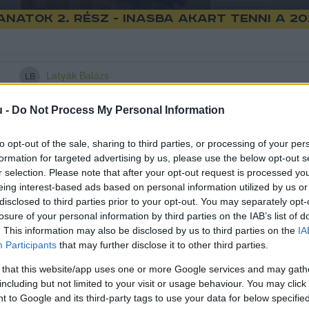
anatok 2. rész - Inasba akart tenni a 2
Latyák Balázs
L
B
u -
Do Not Process My Personal Information
to opt-out of the sale, sharing to third parties, or processing of your per
rissebb különkiadásának 2. részében újra elhoztuk
formation for targeted advertising by us, please use the below opt-out s
r selection. Please note that after your opt-out request is processed y
tolsó adásban így több vicces, olykor elgondolkodtat
eing interest-based ads based on personal information utilized by us or
 ezek!
disclosed to third parties prior to your opt-out. You may separately opt-
losure of your personal information by third parties on the IAB’s list of
. This information may also be disclosed by us to third parties on the
IA
en, avagy ki lesz a mérleg nyelve?
Participants
that may further disclose it to other third parties.
 that this website/app uses one or more Google services and may gath
ossági fórumát
 veséztük ki, ahol a meghívott vendég 
including but not limited to your visit or usage behaviour. You may click 
n Hódi Zsuzsanna és András Károly, akik Kecskemét és
 to Google and its third-party tags to use your data for below specifi