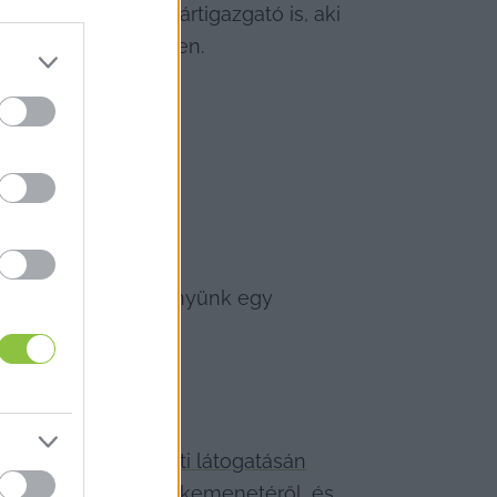
 Szabadi István pártigazgató is, aki 
asi választókörzetben.
s mi volt a véleményünk egy 
n Viktor 
kecskeméti látogatásán
zottan várók soft-Békemenetéről, és 