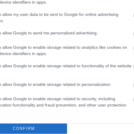
evice identifiers in apps.
rták meg, akiknek a hangerejét még az eléjük felso
o allow my user data to be sent to Google for online advertising
az adásban elítéltük a kampányeseményen történt e
s.
rbán rendezvénye alatt leköpött egy idősebb hölgyet
to allow Google to send me personalized advertising.
 a közmédiát
o allow Google to enable storage related to analytics like cookies on
evice identifiers in apps.
o allow Google to enable storage related to functionality of the website
HIRDETÉS
o allow Google to enable storage related to personalization.
o allow Google to enable storage related to security, including
cation functionality and fraud prevention, and other user protection.
CONFIRM
kacarászva elemeztük
 a mindig kiváló „közmédia” friss