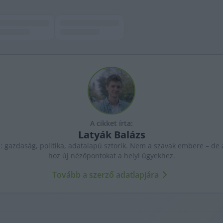
A cikket írta:
Latyák
Balázs
: gazdaság, politika, adatalapú sztorik. Nem a szavak embere – de a
hoz új nézőpontokat a helyi ügyekhez.
Tovább a szerző adatlapjára