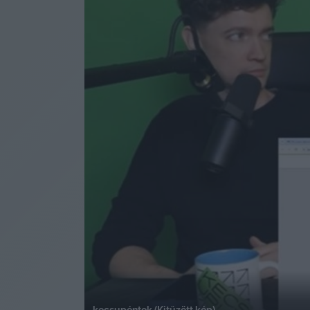
kecsupéntek (Kitűzött kép)