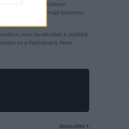
 országgyűlési választáson 
ézett a plafonra is, majd örömmel 
vetően sorra hivatkoztak a „külföldi 
Telexre és a Partizánra is. Nem 
Összes videó