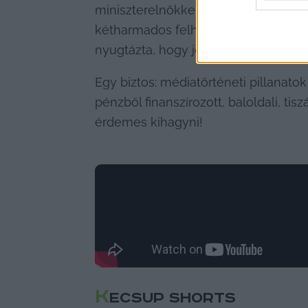
miniszterelnökkel. A csatornák prop
kétharmados felhatalmazást kapó Tisz
nyugtázta, hogy jól meg van az építve
Egy biztos: médiatörténeti pillanato
pénzből finanszírozott, baloldali, tis
érdemes kihagyni!
K
ECSUP SHORTS