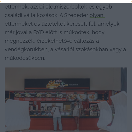
éttermek, ázsiai élelmiszerboltok és egyéb 
családi vállalkozások. A Szegeder 
olyan 
éttermeket és üzleteket keresett fel
, amelyek 
már jóval a BYD előtt is működtek, hogy 
megnézzék, érzékelhető-e változás a 
vendégkörükben, a vásárlói szokásokban vagy a 
működésükben.