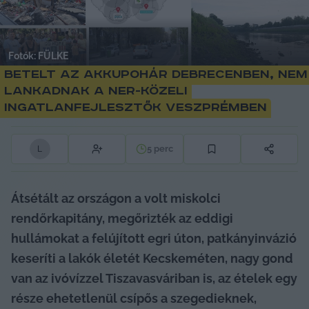
Fotók: FÜLKE
Betelt az akkupohár Debrecenben, nem
lankadnak a NER-közeli
ingatlanfejlesztők Veszprémben
5
perc
L
Átsétált az országon a volt miskolci 
rendőrkapitány, megőrizték az eddigi 
hullámokat a felújított egri úton, patkányinvázió 
keseríti a lakók életét Kecskeméten, nagy gond 
van az ivóvízzel Tiszavasváriban is, az ételek egy 
része ehetetlenül csípős a szegedieknek, 