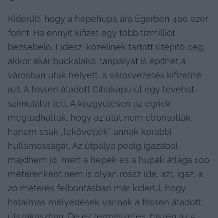
Kiderült, hogy a hepehupa ára Egerben 400 ezer 
forint. Ha ennyit kifizet egy több tízmilliót 
bezsebelő, Fidesz-közelinek tartott útépítő cég, 
akkor akár buckalakó-tanpályát is építhet a 
városban utak helyett, a városvezetés kifizetné 
azt. A frissen átadott Cifrakapu út egy tevehát-
szimulátor lett. A közgyűlésen az egriek 
megtudhatták, hogy az utat nem elrontották, 
hanem csak „lekövették” annak korábbi 
hullámosságát. Az útpálya pedig igazából 
majdnem jó, mert a hepék és a hupák átlaga 100 
méterenként nem is olyan rossz (de, az), igaz, a 
20 méteres felbontásban már kiderül, hogy 
hatalmas mélyedések vannak a frissen átadott 
útszakaszban. De ez természetes, hiszen az 5 