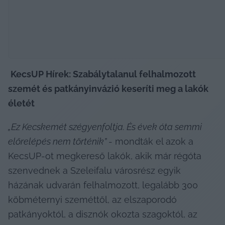
KecsUP Hírek: Szabálytalanul felhalmozott 
szemét és patkányinvázió keseríti meg a lakók 
életét
„Ez Kecskemét szégyenfoltja. És évek óta semmi 
előrelépés nem történik” 
- mondták el azok a 
KecsUP-ot megkereső lakók, akik már régóta 
szenvednek a Szeleifalu városrész egyik 
házának udvarán felhalmozott, legalább 300 
köbméternyi szeméttől, az elszaporodó 
patkányoktól, a disznók okozta szagoktól, az 