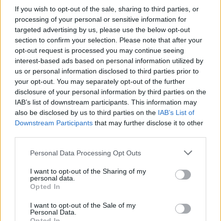
A hőségriadó időszaka rávilágított a Szabolcs-
If you wish to opt-out of the sale, sharing to third parties, or
processing of your personal or sensitive information for
Szatmár-Bereg megyei települések ivóvízellátási 
targeted advertising by us, please use the below opt-out
problémáira. 
Tiszavasvári 
Józsefháza 
section to confirm your selection. Please note that after your
opt-out request is processed you may continue seeing
városrészén mintegy kétszáz ember osztozik 
interest-based ads based on personal information utilized by
egyetlen közkúton, miközben sok helyi szerint a 
us or personal information disclosed to third parties prior to
víz elszíneződik, kellemetlen ízű, ezért inkább 
your opt-out. You may separately opt-out of the further
disclosure of your personal information by third parties on the
palackos vizet vásárolnak. Egy nagyobb 
IAB’s list of downstream participants. This information may
családnak ez akár havi 60–70 ezer forintos 
also be disclosed by us to third parties on the
IAB’s List of
Downstream Participants
that may further disclose it to other
többletkiadást is jelenthet. A szakemberek 
third parties.
szerint a gondot az elöregedett, több mint fél 
Please note that this website/app uses one or more Google
évszázados vezetékek és a vízhálózat állapota is 
Personal Data Processing Opt Outs
services and may gather and store information including but
okozza. Bár Tiszavasváriban és Szorgalmatoson 
not limited to your visit or usage behaviour. You may click to
I want to opt-out of the Sharing of my
personal data.
több mint 757 millió forintos ivóvízminőség-
grant or deny consent to Google and its third-party tags to
Opted In
use your data for below specified purposes in below Google
javító beruházás indult, annak befejezése csak 
consent section.
I want to opt-out of the Sale of my
2028-ra várható. Addig a helyiek továbbra is napi 
Personal Data.
Opted In