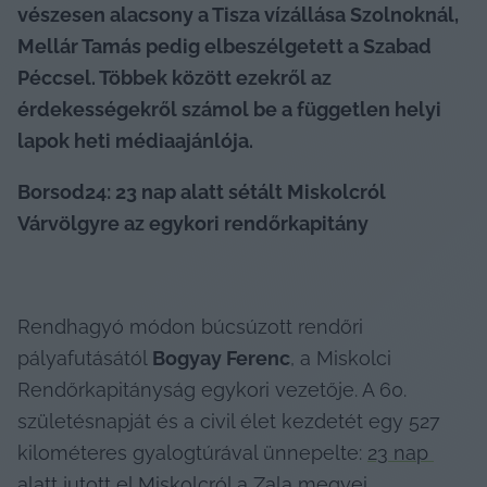
vészesen alacsony a Tisza vízállása Szolnoknál, 
Mellár Tamás pedig elbeszélgetett a Szabad 
Péccsel. Többek között ezekről az  
érdekességekről számol be a független helyi 
lapok heti médiaajánlója.
Borsod24: 23 nap alatt sétált Miskolcról 
Várvölgyre az egykori rendőrkapitány
Rendhagyó módon búcsúzott rendőri 
pályafutásától 
Bogyay Ferenc
, a Miskolci 
Rendőrkapitányság egykori vezetője. A 60. 
születésnapját és a civil élet kezdetét egy 527 
kilométeres gyalogtúrával ünnepelte: 
23 nap 
alatt jutott el Miskolcról a Zala megyei 