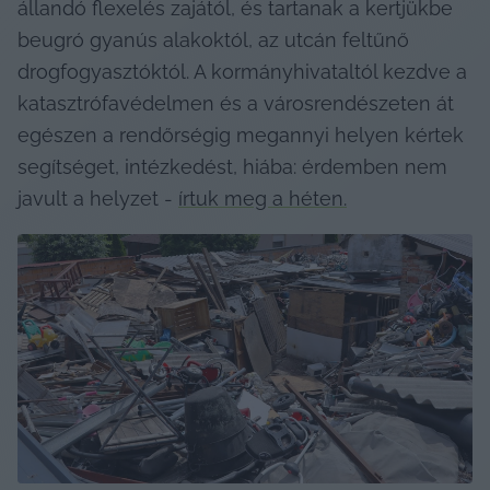
állandó flexelés zajától, és tartanak a kertjükbe 
beugró gyanús alakoktól, az utcán feltűnő 
drogfogyasztóktól. A kormányhivataltól kezdve a 
katasztrófavédelmen és a városrendészeten át 
egészen a rendőrségig megannyi helyen kértek 
segítséget, intézkedést, hiába: érdemben nem 
javult a helyzet - 
írtuk meg a héten
.