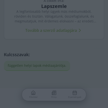
A cikket írta:
Lapszemle
A legfontosabb helyi ügyek más médiumokból,
röviden és tisztán. Válogatunk, összefoglalunk, és
megmutatjuk, mit érdemes elolvasni – az eredeti
forrásokra mutatva. Gyors tájékozódás, egy helyen.
Tovább a szerző adatlapjára
Kulcsszavak:
független helyi lapok médiaajánlója.
Főoldal
Friss
Események