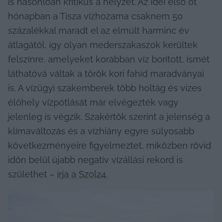
is hasonlóan kritikus a helyzet. Az idei első öt 
hónapban a Tisza vízhozama csaknem 50 
százalékkal maradt el az elmúlt harminc év 
átlagától, így olyan mederszakaszok kerültek 
felszínre, amelyeket korábban víz borított, ismét 
láthatóvá váltak a török kori fahíd maradványai 
is. A vízügyi szakemberek több holtág és vizes 
élőhely vízpótlását már elvégezték vagy 
jelenleg is végzik. Szakértők szerint a jelenség a 
klímaváltozás és a vízhiány egyre súlyosabb 
következményeire figyelmeztet, miközben rövid 
időn belül újabb negatív vízállási rekord is 
születhet – 
írja a Szol24.