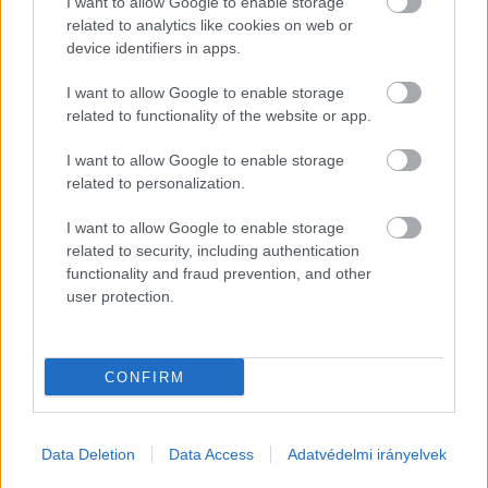
I want to allow Google to enable storage
HIRDETÉS
related to analytics like cookies on web or
device identifiers in apps.
I want to allow Google to enable storage
related to functionality of the website or app.
I want to allow Google to enable storage
related to personalization.
I want to allow Google to enable storage
Szegeder: A fogások egy része olyan csípős, 
related to security, including authentication
hogy a szegediek nem tudják megenni
functionality and fraud prevention, and other
user protection.
A BYD szegedi beruházásának bejelentése óta 
egyre több kínai munkavállaló érkezik a városba, 
CONFIRM
és ha maradnak így a jogszabályok, akkor a 
vendégmunkásstop sem állítja meg a 
folyamatot. Szegeden ugyanakkor a kínai 
Data Deletion
Data Access
Adatvédelmi irányelvek
jelenlét nem új, évtizedek óta működnek itt kínai 