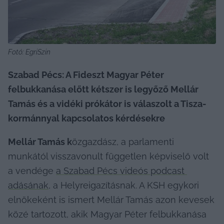
Fotó: EgriSzin
Szabad Pécs: A Fideszt Magyar Péter 
felbukkanása előtt kétszer is legyőző Mellár 
Tamás és a vidéki prókátor is válaszolt a Tisza-
kormánnyal kapcsolatos kérdésekre
Mellár Tamás k
özgazdász, a parlamenti 
munkától visszavonult független képviselő volt 
a vendége 
a Szabad Pécs videós podcast 
adásának
, a Helyreigazításnak. A KSH egykori 
elnökeként is ismert Mellár Tamás azon kevesek 
közé tartozott, akik Magyar Péter felbukkanása 