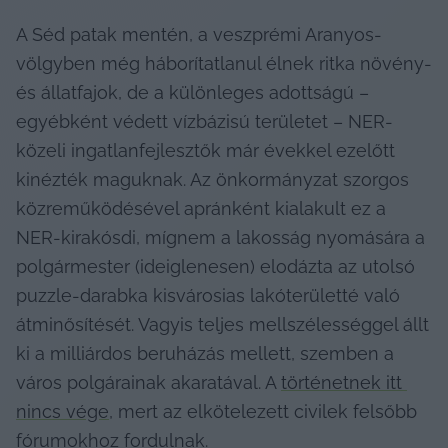
A Séd patak mentén, a veszprémi Aranyos-
völgyben még háborítatlanul élnek ritka növény- 
és állatfajok, de a különleges adottságú – 
egyébként védett vízbázisú területet – NER-
közeli ingatlanfejlesztők már évekkel ezelőtt 
kinézték maguknak. Az önkormányzat szorgos 
közreműködésével apránként kialakult ez a 
NER-kirakósdi, mígnem a lakosság nyomására a 
polgármester (ideiglenesen) elodázta az utolsó 
puzzle-darabka kisvárosias lakóterületté való 
átminősítését. Vagyis teljes mellszélességgel állt 
ki a milliárdos beruházás mellett, szemben a 
város polgárainak akaratával. A 
történetnek itt 
nincs vége
, mert az elkötelezett civilek felsőbb 
fórumokhoz fordulnak.