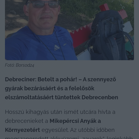
Fotó: Borsod24
Debreciner: Betelt a pohár! – A szennyező 
gyárak bezárásáért és a felelősök 
elszámoltatásáért tüntettek Debrecenben
Hosszú kihagyás után ismét utcára hívta a 
debrecenieket a 
Mikepércsi Anyák a 
Környezetért
 egyesület. Az utóbbi időben 
megszaporodott akkuüzemi „zavarok”, leginkább 