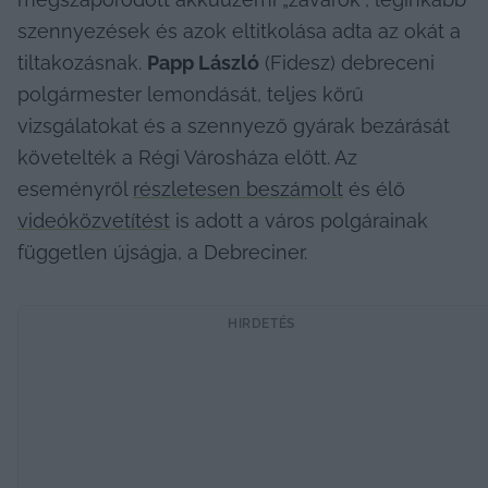
szennyezések és azok eltitkolása adta az okát a 
tiltakozásnak. 
Papp László
 (Fidesz) debreceni 
polgármester lemondását, teljes körű 
vizsgálatokat és a szennyező gyárak bezárását 
követelték a Régi Városháza előtt. Az 
eseményről 
részletesen beszámolt
 és élő 
videóközvetítést
 is adott a város polgárainak 
független újságja, a Debreciner.
HIRDETÉS