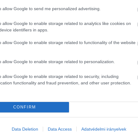
to allow Google to send me personalized advertising.
a az indítványt. 
Szemereyné Pataki Klaudia 
polgárme
o allow Google to enable storage related to analytics like cookies on
evice identifiers in apps.
let így is szavazta meg egyhangúlag a határozatot, ho
o allow Google to enable storage related to functionality of the website
 továbbra is 
mindenki igénybe veheti
, de a kiírás szerin
o allow Google to enable storage related to personalization.
ommunikációs vezetője pedig csütörtökön azt közölte
o allow Google to enable storage related to security, including
cation functionality and fraud prevention, and other user protection.
HIRDETÉS
CONFIRM
Data Deletion
Data Access
Adatvédelmi irányelvek