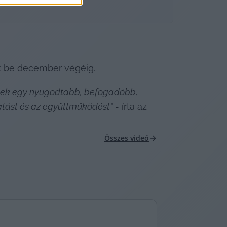
k be december végéig.  
ekek egy nyugodtabb, befogadóbb, 
atást és az együttműködést“ 
- írta az 
Összes videó