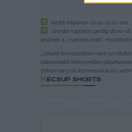
keddi napokon 10.00-12.00 óra, 
szerdai napokon pedig 16.00-18.
lesznek a „csendes órák“. Hozzátett
„Célunk természetesen nem az elkülön
toleránsabb környezetben játszhassana
önkormányzat kommunikációs vezet
K
ECSUP SHORTS