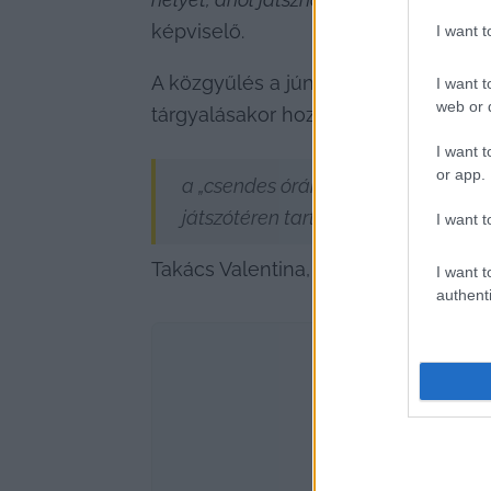
képviselő.
I want 
A közgyűlés a júniusi ülésén elfogadt
I want t
web or d
tárgyalásakor hozzátette, és a testü
I want t
or app.
a „csendes órák alatt“ a játszóteret
játszótéren tartózkodóknak.
I want t
Takács Valentina, az önkormányzat k
I want t
authenti