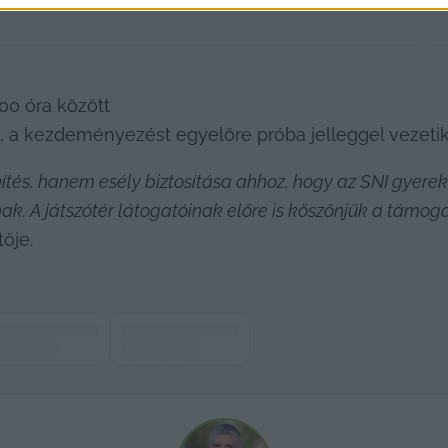
00 óra között
e, a kezdeményezést egyelőre próba jelleggel vezeti
ítés, hanem esély biztosítása ahhoz, hogy az SNI gyer
k. A játszótér látogatóinak előre is köszönjük a támog
ője.