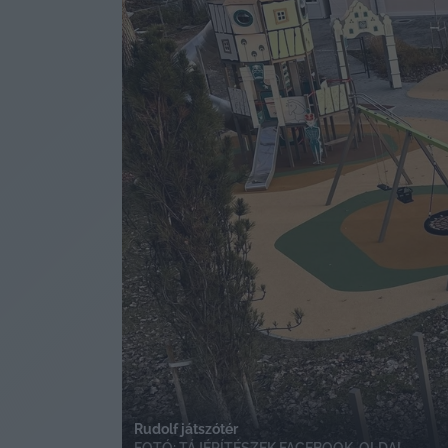
Rudolf játszótér
FOTÓ:
TÁJÉPÍTÉSZEK FACEBOOK-OLDAL