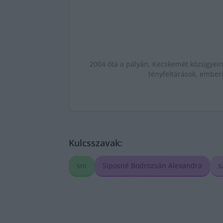
2004 óta a pályán, Kecskemét közügyeine
tényfeltárások, emberi
Kulcsszavak:
sni
Siposné Bodrozsán Alexandra
s