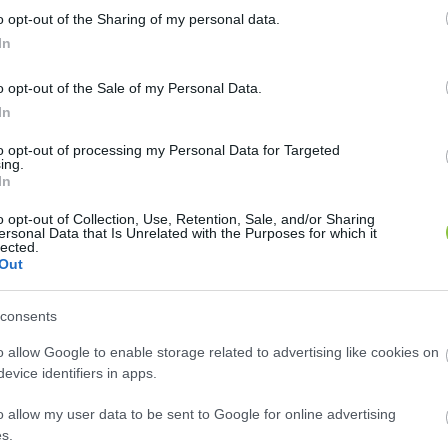
o opt-out of the Sharing of my personal data.
In
o opt-out of the Sale of my Personal Data.
t érintő szociálpolitikai ügyekért felelős tanácsnokkén
In
 -, hogy július 1-jétől a Rudolf-kert játszóterén vezes
to opt-out of processing my Personal Data for Targeted
tt, valamint csütörtökön 16:00 és 18:00 között. Indít
ing.
z autizmus spektrumzavarral élő vagy értelmi sérült g
In
o opt-out of Collection, Use, Retention, Sale, and/or Sharing
ersonal Data that Is Unrelated with the Purposes for which it
lected.
Out
consents
o allow Google to enable storage related to advertising like cookies on
evice identifiers in apps.
számíthatóbb, halkabb lesz azoknak a gyerekeknek és c
o allow my user data to be sent to Google for online advertising
. 
„Ezek a gyerekek nem kevesebbet szeretnének, hanem
s.
badulhatnak, ahol nem kell állandóan küzdeniük a körny