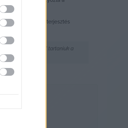
ster viszont az előterjesztés 
gy 
ti szabályokat be kell tartaniuk a 
, hogy július 7-től