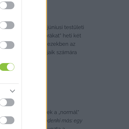
t azt javasolta a júniusi testületi 
sék be a „csendes órákat” heti két 
ványa  az volt, hogy ezekben az 
yermekek és családjaik számára 
saládjaiknak, akiknek a „normál” 
 ugyanazt, mint mindenki más: egy 
ezetükkel“
 - hangsúlyozta a 