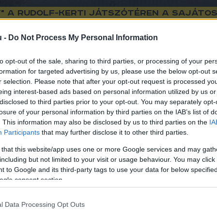
" a Rudolf-kerti játszótéren a sajátos
u -
Do Not Process My Personal Information
Hraskó István
H
I
to opt-out of the sale, sharing to third parties, or processing of your per
formation for targeted advertising by us, please use the below opt-out s
r selection. Please note that after your opt-out request is processed y
eing interest-based ads based on personal information utilized by us or
disclosed to third parties prior to your opt-out. You may separately opt-
rti játszótér az autizmus spektrumzavarral vagy fog
losure of your personal information by third parties on the IAB’s list of
. This information may also be disclosed by us to third parties on the
IA
a - ezt javasolta Siposné Bodrozsán Alexandra, a Szöv
Participants
that may further disclose it to other third parties.
indítványt, jövő héttől be is vezetik a "csendes órák
 that this website/app uses one or more Google services and may gath
including but not limited to your visit or usage behaviour. You may click 
ér nem azzal kezdődik, hogy öröm, hanem azzal a bizon
 to Google and its third-party tags to use your data for below specifi
len hangokat, azokat az ingereket, amik másoknak fel sem
ogle consent section.
 sokszor nem felszabadultan mennek be a kapun, hanem egy
ogram, hanem egy állandó alkalmazkodás“
 - írta Face
l Data Processing Opt Outs