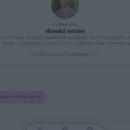
A cikket írta:
Hraskó
István
k krónikása. Az újság legaktívabb újságírója, 2026 februárjától a K
 sorsok – riportjaiban a város arca és a háttérben élők történetei 
Tovább a szerző adatlapjára
ajátos nevelési igényű