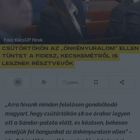
Fotó: KecsUP Hírek
Csütörtökön az „önkényuralom” ellen
tüntet a Fidesz, Kecskemétről is
lesznek résztvevők
3
perc
B
S
„Arra hívunk minden felelősen gondolkodó 
magyart, hogy csütörtökön 18:00 órakor legyen 
ott a Sándor-palota előtt, és közösen, békésen 
emeljük fel hangunkat az önkényuralom ellen”
 – 