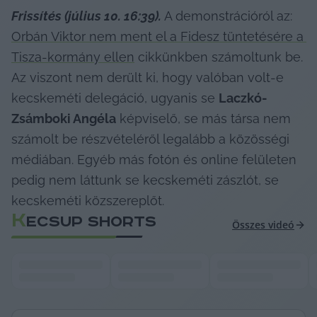
Frissítés (július 10. 16:39). 
A demonstrációról az: 
Orbán Viktor nem ment el a Fidesz tüntetésére a 
Tisza-kormány ellen
 cikkünkben számoltunk be. 
Az viszont nem derült ki, hogy valóban volt-e 
kecskeméti delegáció, ugyanis se 
Laczkó-
Zsámboki Angéla
 képviselő, se más társa nem 
számolt be részvételéről legalább a közösségi 
médiában. Egyéb más fotón és online felületen 
pedig nem láttunk se kecskeméti zászlót, se 
kecskeméti közszereplőt. 
K
ECSUP SHORTS
Összes videó