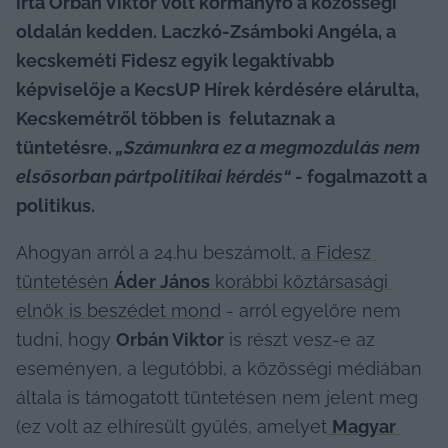
írta Orbán Viktor volt kormányfő a közösségi 
oldalán kedden. Laczkó-Zsámboki Angéla, a 
kecskeméti Fidesz egyik legaktívabb 
képviselője a KecsUP Hírek kérdésére elárulta, 
Kecskemétről többen is  felutaznak a 
tüntetésre. 
„Számunkra ez a megmozdulás nem 
elsősorban pártpolitikai kérdés“
 - fogalmazott a 
politikus.
Ahogyan arról a 24.hu beszámolt, 
a Fidesz 
tüntetésén 
Áder János
 korábbi köztársasági 
elnök is beszédet mond
 - arról egyelőre nem 
tudni, hogy 
Orbán Viktor
 is részt vesz-e az 
eseményen, a legutóbbi, a közösségi médiában 
általa is támogatott tüntetésen nem jelent meg 
(ez volt az elhíresült gyűlés, amelyet
Magyar 