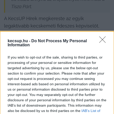
Tisza Párt.
A KecsUP Hírek megkereste az egyik 
legaktívabb kecskeméti fideszes képviselőt, 
Laczkó-Zsámboki Angélát
. A korábban 
a Digitális 
Demokráciafejlesztési Ügynökségnél is dolgozó 
kecsup.hu -
Do Not Process My Personal
Information
politikust 
arról kérdeztük, hogy megy/mennek-e 
Kecskemétről a tüntetésre, mi a véleményük a 
If you wish to opt-out of the sale, sharing to third parties, or
kialakult helyzetről és mit remélnek az 
processing of your personal or sensitive information for
targeted advertising by us, please use the below opt-out
eseménytől. A képviselő kifejezett kérésére a 
section to confirm your selection. Please note that after your
válaszát az alábbiakban teljes terjedelmében, 
opt-out request is processed you may continue seeing
interest-based ads based on personal information utilized by
változtatás nélkül közöljük:
us or personal information disclosed to third parties prior to
your opt-out. You may separately opt-out of the further
„Igen, Kecskemétről is többen szerveződtünk össze, 
disclosure of your personal information by third parties on the
és együtt utazunk fel a holnapi tüntetésre.
IAB’s list of downstream participants. This information may
also be disclosed by us to third parties on the
IAB’s List of