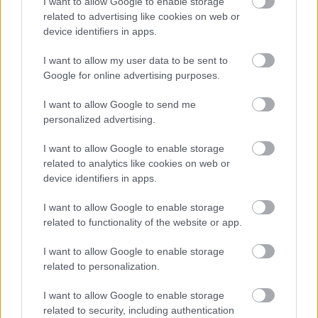
I want to allow Google to enable storage
egyetlen kormány intézményei. Éppen az a 
related to advertising like cookies on web or
szerepük, hogy politikai ciklusokon átívelően 
device identifiers in apps.
biztosítsák az állam alkotmányos működését. Egy 
I want to allow my user data to be sent to
demokratikus jogállamban ezeknek az 
Google for online advertising purposes.
intézményeknek a stabilitása önmagában is érték.
I want to allow Google to send me
personalized advertising.
Korábban is előfordult, hogy a Fidesz-kormány 
olyan köztársasági elnökkel vagy 
I want to allow Google to enable storage
related to analytics like cookies on web or
alkotmánybírókkal működött együtt, akiket nem ő 
device identifiers in apps.
jelölt vagy nevezett ki. Ez a demokratikus 
intézményrendszer természetes része, hiszen 
I want to allow Google to enable storage
related to functionality of the website or app.
ezeknek a közjogi méltóságoknak nem egy pártot, 
hanem a Magyar Államot kell szolgálniuk.
I want to allow Google to enable storage
related to personalization.
A TISZA Párt kétharmados parlamenti 
I want to allow Google to enable storage
felhatalmazást kapott a választóktól. Ez rendkívül 
related to security, including authentication