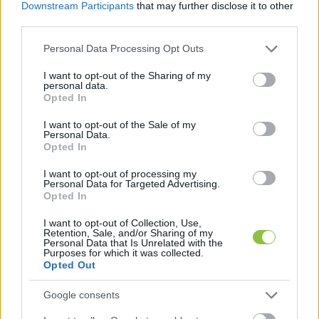
Számunkra ez a megmozdulás nem elsősorban 
Downstream Participants
that may further disclose it to other
third parties.
pártpolitikai kérdés. Azért veszünk részt rajta, mert 
Please note that this website/app uses one or more Google
úgy gondoljuk, hogy a jogállamiság és az 
Personal Data Processing Opt Outs
services and may gather and store information including but
alkotmányos intézmények függetlensége minden 
not limited to your visit or usage behaviour. You may click to
I want to opt-out of the Sharing of my
personal data.
magyar állampolgár közös ügye, függetlenül attól, 
grant or deny consent to Google and its third-party tags to
Opted In
use your data for below specified purposes in below Google
hogy ki melyik politikai oldalt támogatja.
consent section.
I want to opt-out of the Sale of my
Personal Data.
Opted In
HIRDETÉS
I want to opt-out of processing my
Personal Data for Targeted Advertising.
Opted In
I want to opt-out of Collection, Use,
Retention, Sale, and/or Sharing of my
Personal Data that Is Unrelated with the
Purposes for which it was collected.
Opted Out
Google consents
A köztársasági elnök és az Alkotmánybíróság nem 