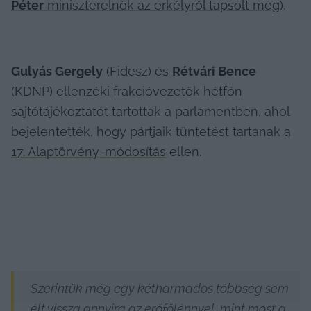
Péter
 miniszterelnök az erkélyről tapsolt meg
). 
Gulyás Gergely
 (Fidesz) és 
Rétvári Bence
(KDNP) ellenzéki frakcióvezetők hétfőn 
sajtótájékoztatót tartottak a parlamentben, ahol 
bejelentették, hogy pártjaik tüntetést tartanak 
a 
17. Alaptörvény-módosítás
 ellen. 
Szerintük még egy kétharmados többség sem 
élt vissza annyira az erőfölénnyel, mint most a 