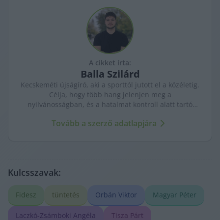
A cikket írta:
Balla
Szilárd
Kecskeméti újságíró, aki a sporttól jutott el a közéletig.
Célja, hogy több hang jelenjen meg a
nyilvánosságban, és a hatalmat kontroll alatt tartó
újságírás erősödjön. A város ügyeit szenvedéllyel és
Tovább a szerző adatlapjára
kritikus szemmel követi.
Kulcsszavak:
Fidesz
tüntetés
Orbán Viktor
Magyar Péter
Laczkó-Zsámboki Angéla
Tisza Párt