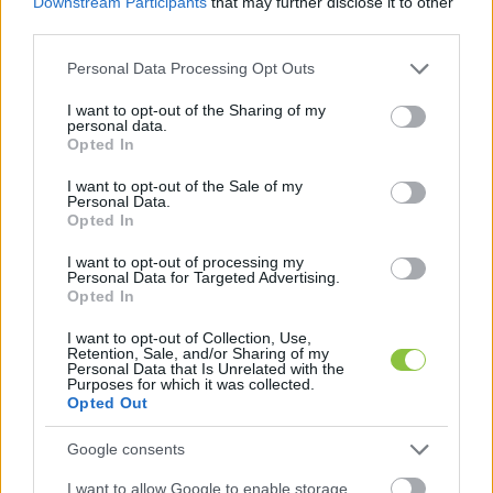
Downstream Participants
that may further disclose it to other
third parties.
A Fidesz önkényről, a jogállamiság és a 
Please note that this website/app uses one or more Google
Personal Data Processing Opt Outs
demokrácia elleni példátlan támadásról 
services and may gather and store information including but
beszélt, és 
bejelentették
, hogy bojkottálják a 
not limited to your visit or usage behaviour. You may click to
I want to opt-out of the Sharing of my
personal data.
grant or deny consent to Google and its third-party tags to
szavazást, már a részletes vitában sem vesznek 
Opted In
use your data for below specified purposes in below Google
részt - írta a 
444
.
consent section.
I want to opt-out of the Sale of my
Personal Data.
Opted In
I want to opt-out of processing my
Personal Data for Targeted Advertising.
Opted In
I want to opt-out of Collection, Use,
Retention, Sale, and/or Sharing of my
Görög Márta igazságügyi miniszter ezzel 
Personal Data that Is Unrelated with the
Purposes for which it was collected.
szemben (az MTI összefoglalója szerint) arról 
Opted Out
beszélt, a javaslat célja az, hogy az új alkotmány 
Google consents
elfogadásáig tartó átmeneti időszakban 
I want to allow Google to enable storage