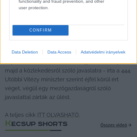
functionality and fraud prevention, and other
user protection.
A Tisza frakció nevében 
Császár Martin
CONFIRM
képviselő a vita végén virágcsokrot adott a 
miniszternek, amiért 11 órán keresztül kitartott. 
Data Deletion
Data Access
Adatvédelmi irányelvek
Csak ezt követően fordultak rá a 
kriptoeszközökről szóló törvényjavaslat vitájára, 
majd a közlekedésről szóló javaslatra - írta a 
444
. 
Utóbbi Vitézy miniszter szerint éjfél körül ért 
véget, végül egy mezőgazdaságról szóló 
javaslattal zárták az ülést.
A teljes cikk 
ITT OLVASHATÓ
.
K
ECSUP SHORTS
Összes videó