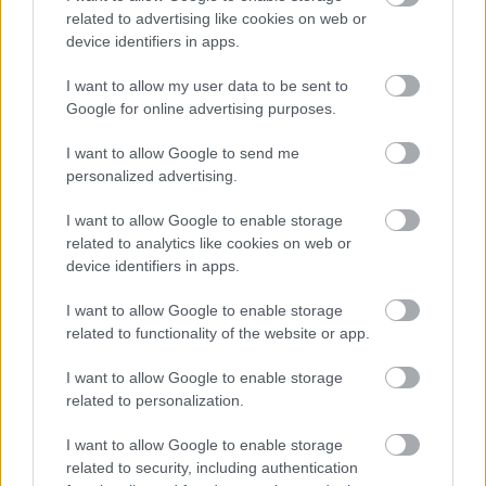
biztosítsa a demokratikus állami működés 
related to advertising like cookies on web or
alkotmányos feltételeit, és megteremtse azokat 
device identifiers in apps.
az intézményi alapokat, amelyek nélkül sem a 
I want to allow my user data to be sent to
demokratikus kormányzás, sem az új alkotmány 
Google for online advertising purposes.
előkészítése nem valósítható meg. 
I want to allow Google to send me
personalized advertising.
Görög szerint a módosítás nem tekinthető teljes 
I want to allow Google to enable storage
körű alkotmányreformnak.
related to analytics like cookies on web or
device identifiers in apps.
I want to allow Google to enable storage
related to functionality of the website or app.
HIRDETÉS
I want to allow Google to enable storage
related to personalization.
I want to allow Google to enable storage
related to security, including authentication