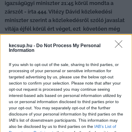
igazságügyi miniszter 21:45 körül mondta a 
zárszót - írta 
444
. Vitézy Dávid közlekedési 
miniszter szerint a közlekedésről szóló javaslat 
vitája éjfél körül ért véget, ezt  követően még 
mindig hátra volt egy javaslat, a 
mezőgazdaságról. Lapszemle.
kecsup.hu -
Do Not Process My Personal
Information
Az Alaptörvény 17. módosítása 
alapvető 
If you wish to opt-out of the sale, sharing to third parties, or
változásokat hoz
: többek közt ezzel szűnik meg 
processing of your personal or sensitive information for
Sulyok Tamás köztársasági elnök mandátuma, 
targeted advertising by us, please use the below opt-out
section to confirm your selection. Please note that after your
három ciklusban korlátozzák a parlamenti 
opt-out request is processed you may continue seeing
képviselőséget, megint megyék és 
interest-based ads based on personal information utilized by
us or personal information disclosed to third parties prior to
kormánymegbízottak lesznek vármegyék és 
your opt-out. You may separately opt-out of the further
ispánok helyett. 
disclosure of your personal information by third parties on the
IAB’s list of downstream participants. This information may
also be disclosed by us to third parties on the
IAB’s List of