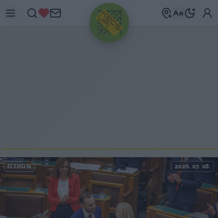
HIRDETÉS
ITTHON
2026. 07. 08.