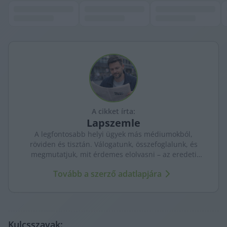
A cikket írta:
Lapszemle
A legfontosabb helyi ügyek más médiumokból,
röviden és tisztán. Válogatunk, összefoglalunk, és
megmutatjuk, mit érdemes elolvasni – az eredeti
forrásokra mutatva. Gyors tájékozódás, egy helyen.
Tovább a szerző adatlapjára
Kulcsszavak: