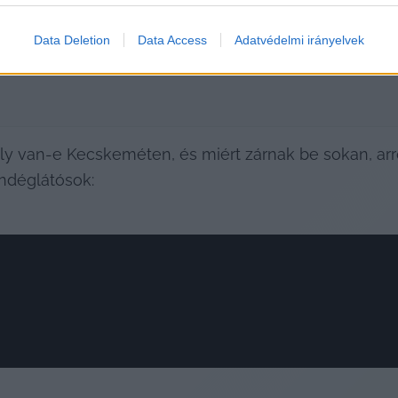
Data Deletion
Data Access
Adatvédelmi irányelvek
y van-e Kecskeméten, és miért zárnak be sokan, arró
ndéglátósok: 