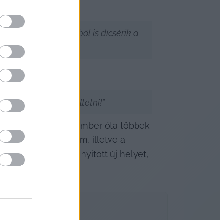
. Még Békés megyéből is dícsérik a 
ÁSZCSÁRDÁT üzemeltetni!”
tött. Tavaly szeptember óta többek 
 Pizzéria és Étterem, illetve a 
 Csalánosi Csárda nyitott új helyet, 
templom köz.