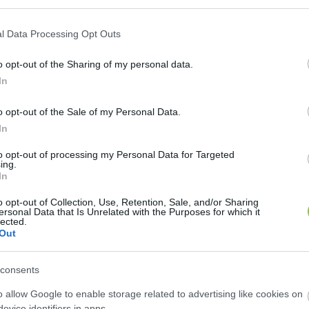
mnek, mert a munka nagy részét mi végezzük, a vendége
leségével 
Malagurski-Máté Klaudiával
, valamint barátj
l Data Processing Opt Outs
tetik a halászcsárdát. A hír ezért még inkább drámaib
o opt-out of the Sharing of my personal data.
nban indoklást arra vonatkozóan, miért döntöttek a v
In
lgáló munkatársat kerestek, hirdetésükben akkor sta
o opt-out of the Sale of my Personal Data.
ól egyelőre szintén nincs információ, hogy mi lesz az é
In
nkciót kap.
to opt-out of processing my Personal Data for Targeted
ing.
In
att több száz reakció érkezett, a hozzászólók többsége 
o opt-out of Collection, Use, Retention, Sale, and/or Sharing
ersonal Data that Is Unrelated with the Purposes for which it
lected.
Out
consents
o allow Google to enable storage related to advertising like cookies on
evice identifiers in apps.