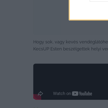
Hogy sok, vagy kevés vendéglátóhel
KecsUP Esten beszélgettek helyi ve