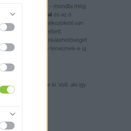
k velünk találkoznak
 – 
mondta még 
ával, 
Szabó Dáviddal
 és az ő 
b, hiszen helyi vállalkozókról van 
égleges bezárás mellett. 
bil, hosszú távú munkalehetőséget 
pület sorsa, illetve terveznek-e új 
sajnálatát fejezte ki. Volt, aki így 