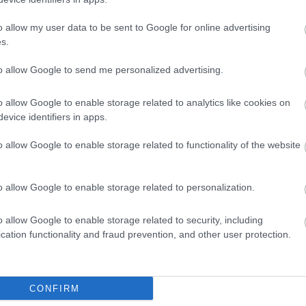
o allow my user data to be sent to Google for online advertising
s.
 kedvelt helye, minden karácsonykor innen van a vacsora
to allow Google to send me personalized advertising.
asható: 
o allow Google to enable storage related to analytics like cookies on
evice identifiers in apps.
, hogy egy Kecskemét méretű város nem képes egy HAL
o allow Google to enable storage related to functionality of the website
 kecskeméti vendéglátóhely is a bezárás mellett dön
o allow Google to enable storage related to personalization.
ring Étterem & Bisztró, a Labirintus Pizzéria, az Itália
– emlékeztet 
a megyei lap
. A Rozmaring helyén végül a
o allow Google to enable storage related to security, including
itott, és nem régen egy újabb kávézóval bővült a Két
cation functionality and fraud prevention, and other user protection.
HIRDETÉS
CONFIRM