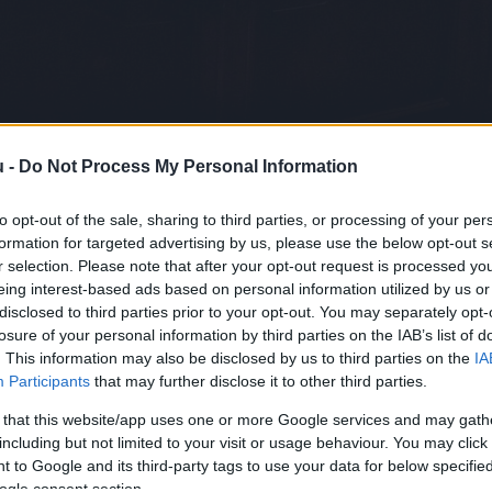
sugovicakecskemet.hu
u -
Do Not Process My Personal Information
tás után végleg bezár a Sugovic
to opt-out of the sale, sharing to third parties, or processing of your per
Falusi Norbert
F
N
formation for targeted advertising by us, please use the below opt-out s
r selection. Please note that after your opt-out request is processed y
eing interest-based ads based on personal information utilized by us or
disclosed to third parties prior to your opt-out. You may separately opt-
losure of your personal information by third parties on the IAB’s list of
. This information may also be disclosed by us to third parties on the
IA
ecskeméti Sugovica Halászcsárda, hogy 2026. július 
Participants
that may further disclose it to other third parties.
az étterem újranyitását, amelyet több mint 25 évvel eze
 that this website/app uses one or more Google services and may gath
égek bizalmát, és jelezték: a bezárásig még várjá
including but not limited to your visit or usage behaviour. You may click 
y kedvenc fogásukra.
 to Google and its third-party tags to use your data for below specifi
ogle consent section.