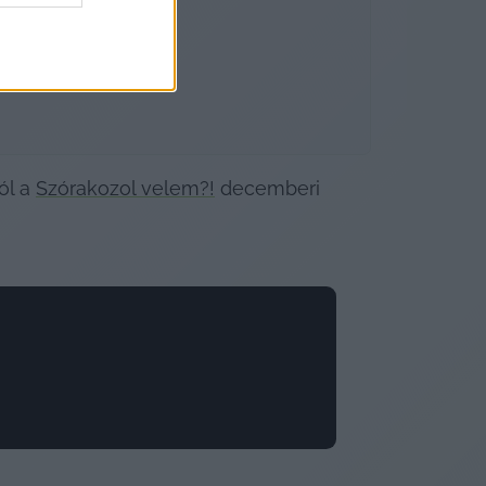
l a 
Szórakozol velem?!
 decemberi 