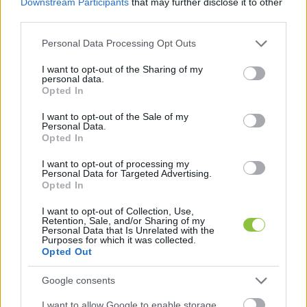
Downstream Participants
that may further disclose it to other
számolt be a 
Telex
.
third parties.
Please note that this website/app uses one or more Google
Personal Data Processing Opt Outs
A közmédia új, ideiglenes vezetése elfoglalta a 
services and may gather and store information including but
helyét: 
Horváth P. András 
vezérigazgató, az 
not limited to your visit or usage behaviour. You may click to
I want to opt-out of the Sharing of my
personal data.
grant or deny consent to Google and its third-party tags to
online igazgatásért felelős 
Mészáros Zsófia
, a 
Opted In
use your data for below specified purposes in below Google
hírigazgatóságot vezető 
Bodacz Balázs
 és a 
consent section.
I want to opt-out of the Sale of my
Personal Data.
Kossuth rádió vezetését átvevő
 Kerényi György
. 
Opted In
Mellettük
 Koltai Péter
 a vezérigazgatói kabinetet 
I want to opt-out of processing my
veszi át, és
 Teszáry Sára
 a PR és marketing 
Personal Data for Targeted Advertising.
Opted In
osztály vezetéséért felel, illetve a szóvivői 
feladatokat látja majd el.  
I want to opt-out of Collection, Use,
Retention, Sale, and/or Sharing of my
Personal Data that Is Unrelated with the
Purposes for which it was collected.
Opted Out
Google consents
I want to allow Google to enable storage