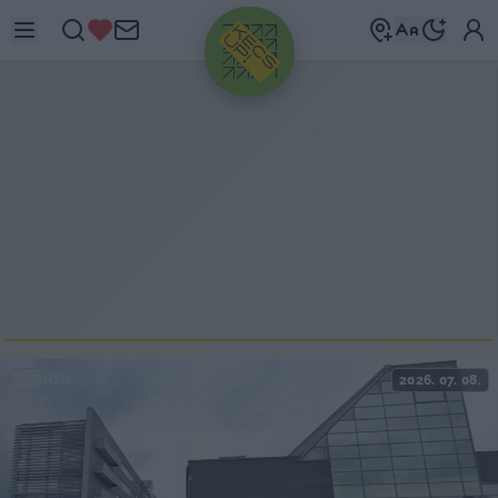
HIRDETÉS
ITTHON
2026. 07. 08.