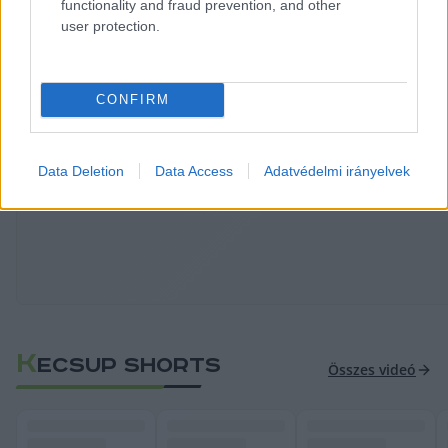
functionality and fraud prevention, and other
kezdték vetíteni a mozik - számolt be a 
Telex
.
user protection.
A Telex teljes cikke 
ITT OLVASHATÓ
.
CONFIRM
HIRDETÉS
Data Deletion
Data Access
Adatvédelmi irányelvek
K
ECSUP SHORTS
Összes videó