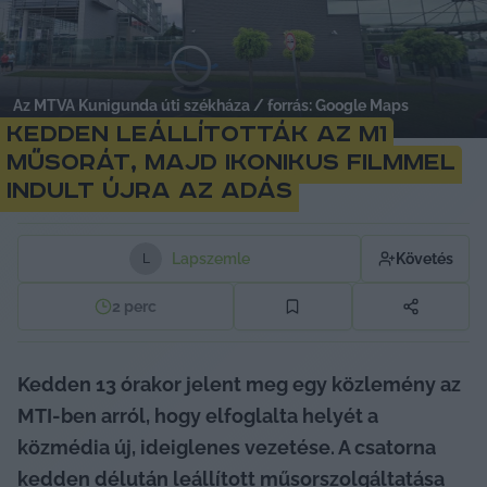
Az MTVA Kunigunda úti székháza / forrás: Google Maps
Kedden leállították az M1
műsorát, majd ikonikus filmmel
indult újra az adás
Lapszemle
Követés
L
2
perc
Kedden 13 órakor jelent meg egy közlemény az 
MTI-ben arról, hogy elfoglalta helyét a 
közmédia új, ideiglenes vezetése. A csatorna 
kedden délután leállított műsorszolgáltatása 