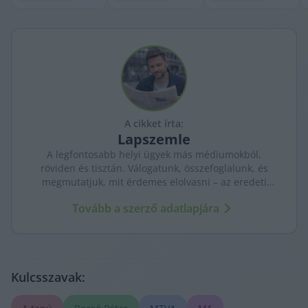
A cikket írta:
Lapszemle
A legfontosabb helyi ügyek más médiumokból,
röviden és tisztán. Válogatunk, összefoglalunk, és
megmutatjuk, mit érdemes elolvasni – az eredeti
forrásokra mutatva. Gyors tájékozódás, egy helyen.
Tovább a szerző adatlapjára
Kulcsszavak: