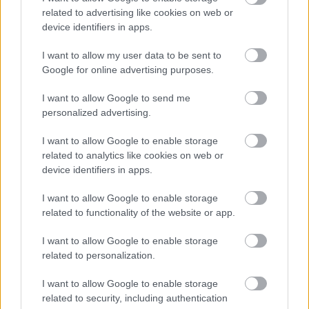
related to advertising like cookies on web or
A műsorszolgáltatás az 1956-os forradalom 
device identifiers in apps.
tiszteletére 19:56-kor indult újra. Mivel a 
I want to allow my user data to be sent to
hírszolgáltatás szünetel, az M1 filmeket vetít 
Google for online advertising purposes.
majd az új műsorkínálat összeállításáig - írta a 
I want to allow Google to send me
Telex
.  A csatorna kedden délután leállított 
personalized advertising.
műsorszolgáltatása Bacsó Péter A tanú című 
I want to allow Google to enable storage
filmjével indult újra.
related to analytics like cookies on web or
device identifiers in apps.
Bacsó Péter filmje az egyik legnépszerűbb 
magyar film, amelynek vetítését elkészülte után 
I want to allow Google to enable storage
related to functionality of the website or app.
Aczél György szinte azonnal betiltotta. Bár a film 
a Rákosi-rendszerről szól, a Kádár-rendszer 
I want to allow Google to enable storage
kultúrpolitikusainak sem volt nehéz saját 
related to personalization.
magukat és saját rendszerüket meglátni a 
I want to allow Google to enable storage
szalagokon. Végül csak a '70-es évek végén 
related to security, including authentication