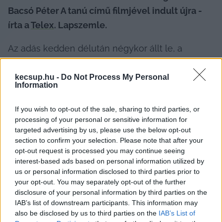
Bacsó Péter A tanú című filmjével indult újra - 
írta a 
Telex
. Lapszemle.
Az adás kedden délután négykor állt le, a 
csatornán csupán egy felirat jelent meg: 
„A 
közmédia nem hazudhat. Bocsánatot kérünk, 
kecsup.hu -
Do Not Process My Personal
Information
amiért hosszú éveken át mégis ezt tettük! A 
közmédia most átalakul, hogy a jövőben független 
If you wish to opt-out of the sale, sharing to third parties, or
és hiteles legyen. A hírszolgáltatás átmenetileg 
processing of your personal or sensitive information for
targeted advertising by us, please use the below opt-out
szünetel. Maradjanak velünk!” 
section to confirm your selection. Please note that after your
opt-out request is processed you may continue seeing
interest-based ads based on personal information utilized by
us or personal information disclosed to third parties prior to
your opt-out. You may separately opt-out of the further
Ezzel párhuzamosan a Hirado.hu is leállt, ott 
disclosure of your personal information by third parties on the
IAB’s list of downstream participants. This information may
ugyanez a felirat fogadta a látogatókat, a 
also be disclosed by us to third parties on the
IAB’s List of
Kossuth rádióban pedig csak zene szólt - 