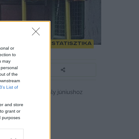
usban a friss statisztika
sonal or
ection to
ou may
 personal
out of the
 downstream
B’s List of
k kal csökkent) tavaly júniushoz 
orton belül 
er and store
to grant or
ed purposes