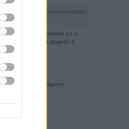
 fizetni, míg az elektromos energiáért 
 konyha- és egyéb bútorok 5,1, a 
torkerékpárok ára stagnált. A 
imutatás szerint átlagosan 