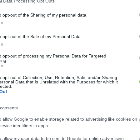
l Data Processing Opt Outs
o opt-out of the Sharing of my personal data.
 
In
al mérséklődött. 

o opt-out of the Sale of my Personal Data.
In
tak, ezen belül a teherszállítás 18,6, a színház 17,6, a
to opt-out of processing my Personal Data for Targeted
arbantartás 8,0, a testápolási szolgáltatások 7,3, a sp
ing.
In
belföldi üdülés 4,2 százalékkal. A szeszes italok, doh
é 3,8 százalékkal. 
o opt-out of Collection, Use, Retention, Sale, and/or Sharing
ersonal Data that Is Unrelated with the Purposes for which it
lected.
Out
consents
o allow Google to enable storage related to advertising like cookies on
evice identifiers in apps.
o allow my user data to be sent to Google for online advertising