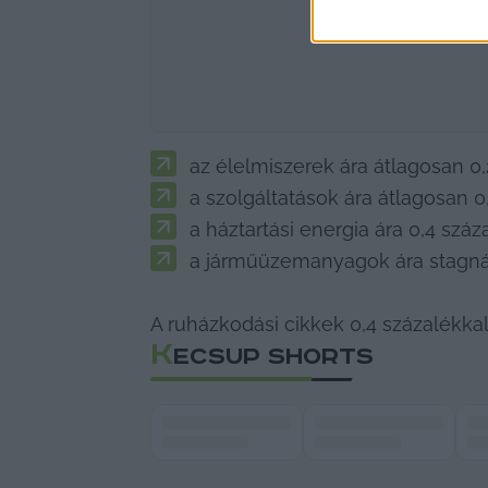
az élelmiszerek ára átlagosan 0,
a szolgáltatások ára átlagosan 0,
a háztartási energia ára 0,4 száz
a járműüzemanyagok ára stagnált
A ruházkodási cikkek 0,4 százalékkal
K
ECSUP SHORTS