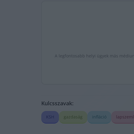
A legfontosabb helyi ügyek más médiumo
Kulcsszavak:
KSH
gazdaság
infláció
lapszem