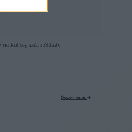
nélkül 0,5 százalékkal); 
Összes videó