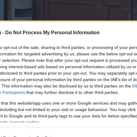
u -
Do Not Process My Personal Information
lnunk a zsebünkbe egy vásárlásnál júni
to opt-out of the sale, sharing to third parties, or processing of your per
formation for targeted advertising by us, please use the below opt-out s
r selection. Please note that after your opt-out request is processed y
eing interest-based ads based on personal information utilized by us or
2
perc
disclosed to third parties prior to your opt-out. You may separately opt-
losure of your personal information by third parties on the IAB’s list of
. This information may also be disclosed by us to third parties on the
IA
őtt (a vendéglátási szolgáltatások nélkül 2,4  százalé
Participants
that may further disclose it to other third parties.
vatal (KSH) legrissebb 
jelentése
 szerint. A termékcsop
 that this website/app uses one or more Google services and may gath
including but not limited to your visit or usage behaviour. You may click 
 to Google and its third-party tags to use your data for below specifi
ogle consent section.