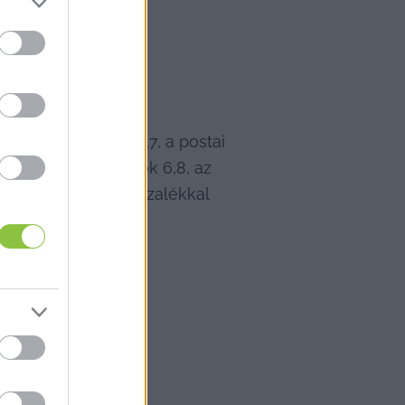
 külföldi üdülés 11,7, a postai 
ort, múzeumi belépők 6,8, az 
ányáruk ára 3,1 százalékkal 