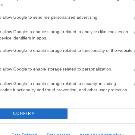
s.
lül a vezetékes gázért 7,5 százalékkal kevesebbet kellett
to allow Google to send me personalized advertising.
o allow Google to enable storage related to analytics like cookies on
zázalékkal emelkedett, ezen belül az ékszerek 26,4, a
evice identifiers in apps.
lygépkocsik 2,6 százalékkal többe kerültek, míg a mo
o allow Google to enable storage related to functionality of the website
emanyagok 1,6 százalékkal drágultak.
o allow Google to enable storage related to personalization.
z infláció
o allow Google to enable storage related to security, including
ájusához viszonyított fogyasztói árakra is, melyek a k
cation functionality and fraud prevention, and other user protection.
CONFIRM
HIRDETÉS
Data Deletion
Data Access
Adatvédelmi irányelvek