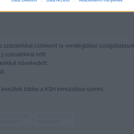
2 százalékkal csökkent (a vendéglátási szolgáltatások 
3 százalékkal nőtt;
alékkal növekedett; 
. 

 kerültek többe a KSH kimutatása szerint.