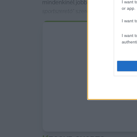
mindenkinél jobban tudott a sport n
I want t
or app.
sportszerető"
 szerepét. A cikk továb
I want t
I want t
authenti