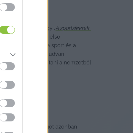
s. Nem véletlen, hogy 
„A sportsikerek 
usztusában életem első 
kozók számára is: a sport és a 
 narratívát, minden udvari 
egpróbálták kitaszítani a nemzetből 
zakmában"
, egy dolgot azonban 