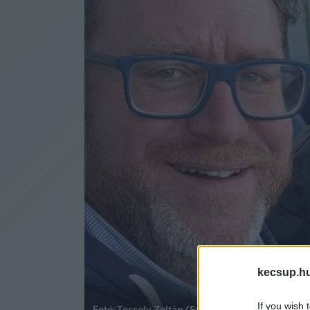
kecsup.h
If you wish 
Fotó: Tessely Zoltán/Facebook