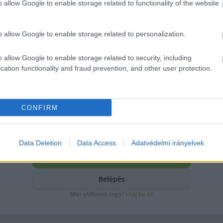
arancsködös közegében: gátlástalanul, szégyenérzet n
o allow Google to enable storage related to functionality of the website
bi részében arról írok, hogyan lehetne a Nemzethy Sp
o allow Google to enable storage related to personalization.
o allow Google to enable storage related to security, including
cation functionality and fraud prevention, and other user protection.
Ez a cikk folytatódik.
A teljes történet, a részletek és a háttér csak
CONFIRM
előfizetőinknek érhető el. Csatlakozz, és olvasd végig.
Vagy vásárold meg csak ezt a cikket
999
Ft
-ért.
VÁSÁROLD MEG EZT A CIKKET –
999
FT
Data Deletion
Data Access
Adatvédelmi irányelvek
ELŐFIZETEK
Belépés
Már előfizető vagy?
Lépj be itt