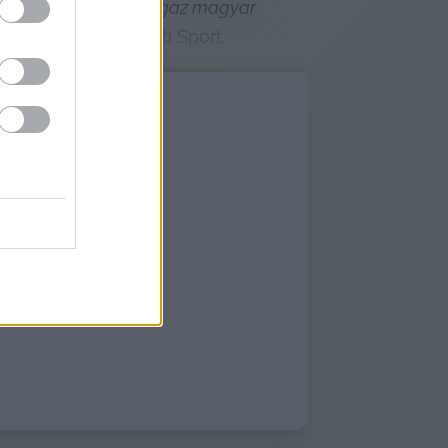
élkül játszani az 
"igaz magyar 
ortból végre Nemzeti Sport.