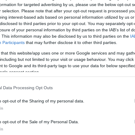
formation for targeted advertising by us, please use the below opt-out s
thy Sport - avagy mit árul el Szöllősi
r selection. Please note that after your opt-out request is processed y
eing interest-based ads based on personal information utilized by us or
disclosed to third parties prior to your opt-out. You may separately opt-
losure of your personal information by third parties on the IAB’s list of
Balla Szilárd
B
S
. This information may also be disclosed by us to third parties on the
IA
Participants
that may further disclose it to other third parties.
 that this website/app uses one or more Google services and may gath
including but not limited to your visit or usage behaviour. You may click 
 to Google and its third-party tags to use your data for below specifi
zöllősi György főszerkesztőt, aki a Nemzethy Sportná
ogle consent section.
lt se haragudjon meg rám) tevékenykedett. Munkássá
y kiárusította Puskás Ferenc, a legnagyobb magyar la
l Data Processing Opt Outs
 Az sem véletlen, hogy 
pont onnan dobtak neki mos
o opt-out of the Sharing of my personal data.
 de a legvérmesebb KecsUP-olvasótól sem várom el, h
In
 - a Szöllősi György-féle emberek azonban ezt nem ha
o opt-out of the Sale of my Personal Data.
 magyar emberekre: kopogás nélkül tört be azokba a s
In
ekéredzkedik.