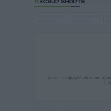
K
ECSUP SHORTS
Kecskeméti újságíró, aki a sporttól jut
újsá