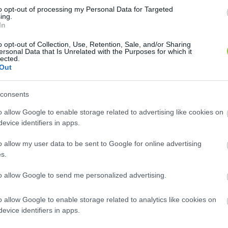
to opt-out of processing my Personal Data for Targeted
ing.
In
o opt-out of Collection, Use, Retention, Sale, and/or Sharing
, véleményfasizmus alakult ki a magyar sport körül i
ersonal Data that Is Unrelated with the Purposes for which it
lected.
ország valós problémáit
“
 címmel jelent meg 2024. aug
Out
összeáll a kép a politikával nem annyira mélyen foglal
ző rendszer, amit az élet minden területén. Kitalálták a
consents
ajd kiforgatták az ellenvéleményezők állításait és m
o allow Google to enable storage related to advertising like cookies on
ntírásukkal.
evice identifiers in apps.
o allow my user data to be sent to Google for online advertising
s.
to allow Google to send me personalized advertising.
o allow Google to enable storage related to analytics like cookies on
evice identifiers in apps.
gei sem indokolták, hogy ilyen messzire vigye a 
"s