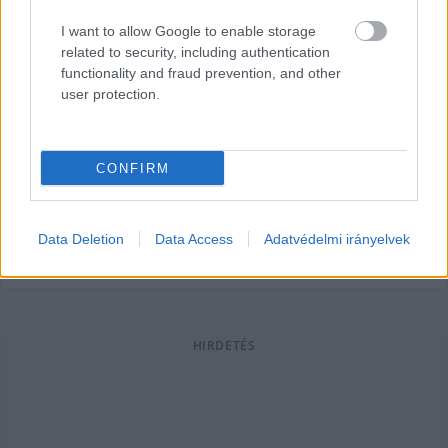
I want to allow Google to enable storage
related to security, including authentication
functionality and fraud prevention, and other
Kedd este Kecskemét főterén tart
user protection.
gyűlést Magyar Péter
Ráfordultunk a választási hajrára, az elkövetkezendő négy
CONFIRM
hét alatt aligha látjuk majd pihenni a politikai pártokat és
vezetőiket. Orbán Viktorhoz
Data Deletion
Data Access
Adatvédelmi irányelvek
Balla Szilárd
2026. 03. 16.
B
S
HIRDETÉS