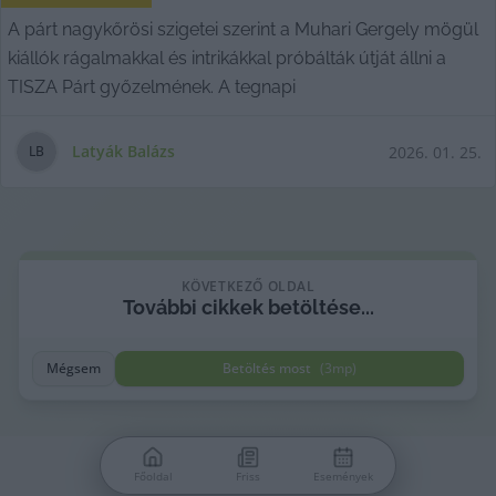
A párt nagykőrösi szigetei szerint a Muhari Gergely mögül
kiállók rágalmakkal és intrikákkal próbálták útját állni a
TISZA Párt győzelmének. A tegnapi
Latyák Balázs
2026. 01. 25.
L
B
KÖVETKEZŐ OLDAL
További
cikkek
betöltése...
Mégsem
Betöltés most
(
3
mp)
Főoldal
Friss
Események