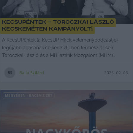
KecsUPéntek – Toroczkai László
Kecskeméten kampányolt!
A KecsUPéntek (a KecsUP Hírek véleménypodcastje)
legújabb adásának célkeresztjében természetesen
Toroczkai László és a Mi Hazánk Mozgalom (MHM)
kecskeméti
Balla Szilárd
2026. 02. 06.
B
S
MEGYÉBEN
-
BÁCSVÍZ ZRT