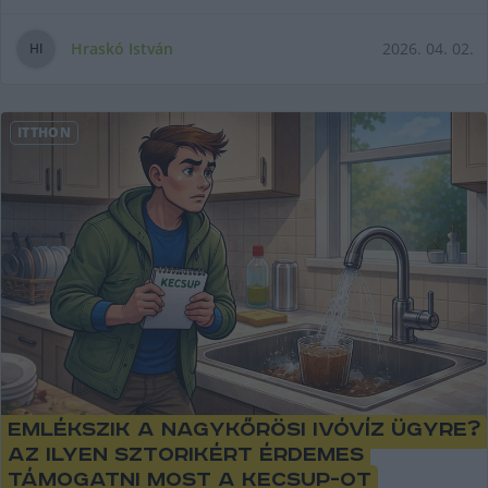
maki
Hraskó István
2026. 04. 02.
H
I
ITTHON
Emlékszik a nagykőrösi ivóvíz ügyre?
Az ilyen sztorikért érdemes
támogatni most a KecsUP-ot