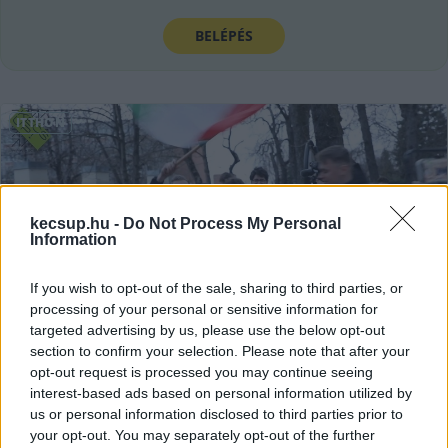
BELÉPÉS
ITTHON
kecsup.hu -
Do Not Process My Personal
Information
If you wish to opt-out of the sale, sharing to third parties, or
processing of your personal or sensitive information for
targeted advertising by us, please use the below opt-out
„Nem szabad lebecsülni az
section to confirm your selection. Please note that after your
ellenfelet” – több százan várták
opt-out request is processed you may continue seeing
Magyar Pétert Nagykőrösön
interest-based ads based on personal information utilized by
us or personal information disclosed to third parties prior to
https://youtu.be/aAzauOoPe2E Több száz ember gyűlt
your opt-out. You may separately opt-out of the further