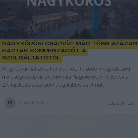
Nagykőrösi csapvíz: már több százan
kaptak kompenzációt a
szolgáltatótól
Megoldódni látszik a hónapok óta húzódó, megváltozott
minőségű csapvíz problémája Nagykőrösön. A Bácsvíz
Zrt. tájékoztatása szerint legalábbis az elmúlt
Latyák Balázs
2026. 01. 29.
L
B