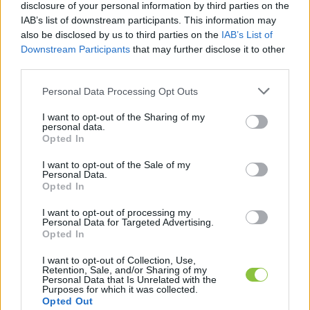
össze kedden este Nagykőrösön, a Cifrakertben felállított
disclosure of your personal information by third parties on the
színpad előtt, ahol Magyar Péter
IAB’s list of downstream participants. This information may
also be disclosed by us to third parties on the
IAB’s List of
Downstream Participants
that may further disclose it to other
Alter Róbert
2026. 03. 19.
A
R
third parties.
Please note that this website/app uses one or more Google
Personal Data Processing Opt Outs
services and may gather and store information including but
KECSKEMÉTEN
not limited to your visit or usage behaviour. You may click to
I want to opt-out of the Sharing of my
personal data.
grant or deny consent to Google and its third-party tags to
Opted In
use your data for below specified purposes in below Google
consent section.
I want to opt-out of the Sale of my
Personal Data.
Opted In
I want to opt-out of processing my
Personal Data for Targeted Advertising.
Opted In
I want to opt-out of Collection, Use,
Retention, Sale, and/or Sharing of my
Personal Data that Is Unrelated with the
Purposes for which it was collected.
Opted Out
„Hol a pénz, tanácselnök asszony?” –