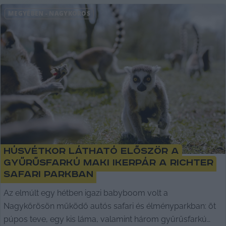
MEGYÉBEN
-
NAGYKŐRÖS
Húsvétkor látható először a
gyűrűsfarkú maki ikerpár a Richter
Safari Parkban
Az elmúlt egy hétben igazi babyboom volt a
Nagykőrösön működő autós safari és élményparkban: öt
púpos teve, egy kis láma, valamint három gyűrűsfarkú