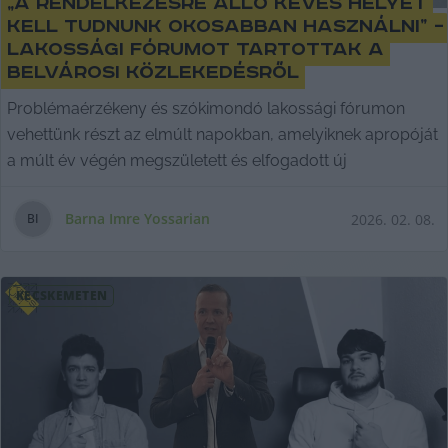
„A rendelkezésre álló kevés helyet
kell tudnunk okosabban használni” –
lakossági fórumot tartottak a
belvárosi közlekedésről
Problémaérzékeny és szókimondó lakossági fórumon
vehettünk részt az elmúlt napokban, amelyiknek apropóját
a múlt év végén megszületett és elfogadott új
Barna Imre Yossarian
2026. 02. 08.
B
I
KECSKEMÉTEN