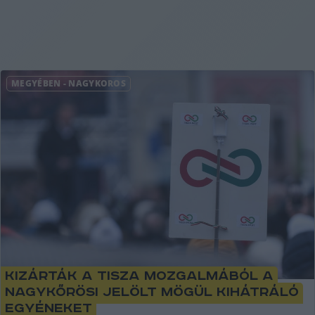
MEGYÉBEN
-
NAGYKŐRÖS
Kizárták a Tisza mozgalmából a
nagykőrösi jelölt mögül kihátráló
egyéneket