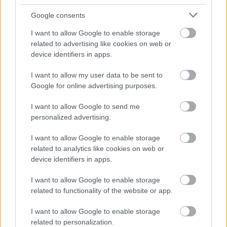
Kecskemét főterén járt Magyar
Google consents
Péter (galériával)
I want to allow Google to enable storage
Magyar Péter körülbelül 3-4 ezer ember előtt tartott
related to advertising like cookies on web or
beszédet Kecskemét főterén a választás előtti utolsó
device identifiers in apps.
országjárása alkalmából, március 17-én. A Tisza
I want to allow my user data to be sent to
Google for online advertising purposes.
Balla Szilárd
2026. 03. 18.
B
S
I want to allow Google to send me
personalized advertising.
KECSKEMÉTEN
I want to allow Google to enable storage
related to analytics like cookies on web or
device identifiers in apps.
I want to allow Google to enable storage
related to functionality of the website or app.
I want to allow Google to enable storage
related to personalization.