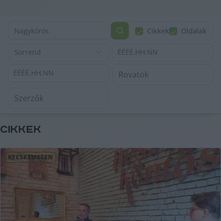
Cikkek
Oldalak
Sorrend
ÉÉÉÉ.HH.NN
ÉÉÉÉ.HH.NN
CIKKEK
KECSKEMÉTEN