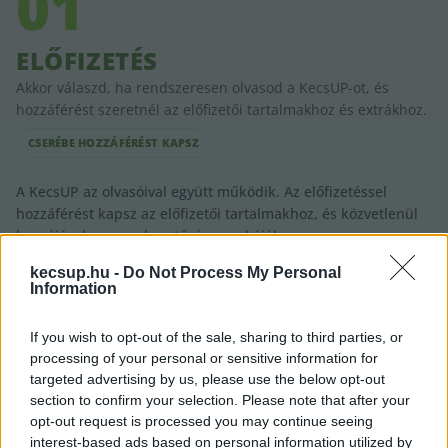
01
ELŐFIZETÉS
Akkor válaszd, ha rendszeresen olvasod a KecsUP-ot, és
hozzáférést szeretnél az előfizetői tartalmakhoz és extrákhoz.
CSERÉBE HOZZÁFÉRÉST KAPSZ
A KecsUP az olvasóival együtt működik. Az előfizetéssel
hozzáférést kapsz az előfizetői tartalmakhoz, és közvetlenül
hozzájárulsz a szerkesztőség munkájához.
kecsup.hu -
Do Not Process My Personal
Information
Próbáld ki a KecsUP-ot
Havi előfizetés
If you wish to opt-out of the sale, sharing to third parties, or
3000
Ft | (~
8
EUR)
processing of your personal or sensitive information for
targeted advertising by us, please use the below opt-out
/ hó · a számlázás havonta történik
section to confirm your selection. Please note that after your
opt-out request is processed you may continue seeing
interest-based ads based on personal information utilized by