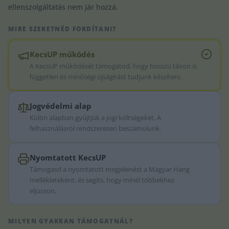
ellenszolgáltatás nem jár hozzá.
MIRE SZERETNÉD FORDÍTANI?
KecsUP működés
A KecsUP működését támogatod, hogy hosszú távon is
független és minőségi újságírást tudjunk készíteni.
Jogvédelmi alap
Külön alapban gyűjtjük a jogi költségeket. A
felhasználásról rendszeresen beszámolunk.
Nyomtatott KecsUP
Támogasd a nyomtatott megjelenést a Magyar Hang
mellékleteként, és segíts, hogy minél többekhez
eljusson.
MILYEN GYAKRAN TÁMOGATNÁL?