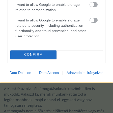
I want to allow Google to enable storage
KIPRÓBÁLOM A KECSUP
‑
OT, ELŐFIZETEK 1
related to personalization.
HÓNAPRA
I want to allow Google to enable storage
Bármikor lemondható.
related to security, including authentication
functionality and fraud prevention, and other
user protection.
02
CONFIRM
TÁMOGATÁS
Milyen helyi újságírás hasznos neked?
Data Deletion
Data Access
Adatvédelmi irányelvek
VÁLASZD KI, MELYIK MUNKÁT TÁMOGATNÁD LEGINKÁBB.
A KecsUP az olvasói támogatásoknak köszönhetően is
működik. Válaszd ki, melyik munkánkat tartod a
legfontosabbnak, majd döntsd el, egyszeri vagy havi
támogatással segítesz.
A támogatás nem előfizetés: előfizetői hozzáférés vagy más