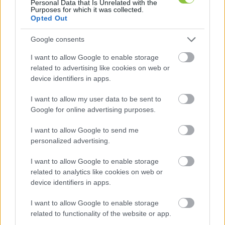
Teljes archívum elérése
Personal Data that Is Unrelated with the
Purposes for which it was collected.
Opted Out
Pénteki prémium hírlevél
Google consents
I want to allow Google to enable storage
related to advertising like cookies on web or
50% kedvezmény minden KecsUP Est-re
device identifiers in apps.
Éves előfizetéssel érhető el
I want to allow my user data to be sent to
Google for online advertising purposes.
Magyar Hang előfizetés
Éves előfizetéssel érhető el
I want to allow Google to send me
personalized advertising.
Korai hozzáférés videós tartalmainkhoz
I want to allow Google to enable storage
Éves előfizetéssel érhető el
related to analytics like cookies on web or
device identifiers in apps.
További egyedi tartalmak
I want to allow Google to enable storage
related to functionality of the website or app.