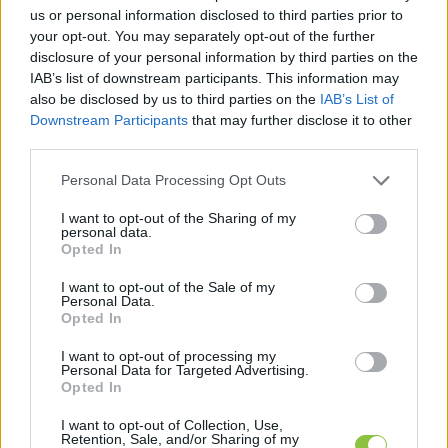
us or personal information disclosed to third parties prior to
Hosszabb távra választom a KecsUP-ot
your opt-out. You may separately opt-out of the further
Éves előfizetés
disclosure of your personal information by third parties on the
IAB’s list of downstream participants. This information may
27 000
Ft | (~
71
EUR)
also be disclosed by us to third parties on the
IAB’s List of
/ év · ~
2250
Ft/hó átlag
Downstream Participants
that may further disclose it to other
third parties.
Please note that this website/app uses one or more Google
Personal Data Processing Opt Outs
Fizetendő összeg most
services and may gather and store information including but
3000
Ft
not limited to your visit or usage behaviour. You may click to
I want to opt-out of the Sharing of my
personal data.
Havi számlázási ciklus
grant or deny consent to Google and its third-party tags to
Opted In
use your data for below specified purposes in below Google
consent section.
I want to opt-out of the Sale of my
Personal Data.
Reklámmentes olvasás
Opted In
I want to opt-out of processing my
Personal Data for Targeted Advertising.
Zárt, exkluzív cikkek
Opted In
I want to opt-out of Collection, Use,
Retention, Sale, and/or Sharing of my