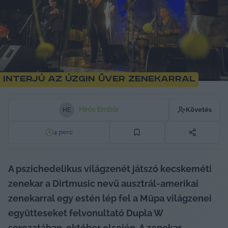
Interjú az Úzgin Űver zenekarral
Hírös Embör
Követés
H
E
4
perc
A pszichedelikus világzenét játszó kecskeméti 
zenekar a Dirtmusic nevű ausztrál-amerikai 
zenekarral egy estén lép fel a Müpa világzenei 
együtteseket felvonultató Dupla W 
sorozatában, október elsején. A zenekar 