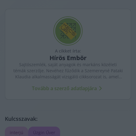
A cikket írta:
Hírös
Embör
Sajtószemlék, saját anyagok és markáns közéleti
témák szerzője. Nevéhez fűződik a Szemereyné Pataki
Klaudia alkalmasságát vizsgáló cikksorozat is, amely
komoly visszhangot váltott ki Kecskeméten.
Tovább a szerző adatlapjára
Kulcsszavak:
interjú
Úzgin Űver