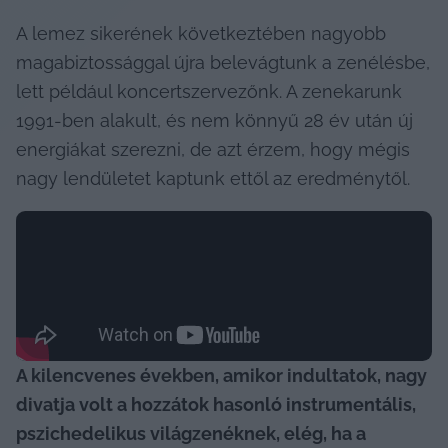
A lemez sikerének következtében nagyobb 
magabiztossággal újra belevágtunk a zenélésbe, 
lett például koncertszervezőnk. A zenekarunk 
1991-ben alakult, és nem könnyű 28 év után új 
energiákat szerezni, de azt érzem, hogy mégis 
nagy lendületet kaptunk ettől az eredménytől.
A kilencvenes években, amikor indultatok, nagy 
divatja volt a hozzátok hasonló instrumentális, 
pszichedelikus világzenéknek, elég, ha a 