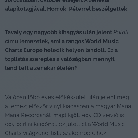
alapítótagjával, Homoki Péterrel beszélgettek.
Tavaly egy nagyobb kihagyás után jelent 
Patak
című lemezetek, ami a rangos World Music 
Charts Europe hetedik helyén landolt. Ez a 
toplistás szereplés a valóságban mennyit 
lendített a zenekar életén?
Valóban több éves előkészület után jelent meg 
a lemez; először vinyl kiadásban a magyar Mana 
Mana Recordsnál, majd kijött egy CD verzió is 
egy berlini kiadónál, ez jutott el a World Music 
Charts világzenei lista szakembereihez. 