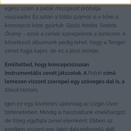
egész szám a patak mozgását próbálja 
visszaadni. És aztán a többi számot is e köré a 
koncepció köré gyúrtuk. 
Gázló, Nádas, Sodrás, 
Örvény
 – ezek a címek szerepelnek a lemezen. A 
következő albumunk pedig lehet, hogy a Tenger 
címet fogja kapni, de ez a jövő zenéje.
Említetted, hogy koncepciózusan 
instrumentális zenét játszotok. A 
Patak
 című 
lemezen viszont szerepel egy szöveges dal is, a 
Shirat HaYam
.
Igen ez egy kivételes újdonság az Úzgin Űver 
történetében. Mindig is használtunk énekhangot, 
de főleg egyfajta zenei elemként. Ebben az 
esetben viszont egy igazi dalszerkezetű dalt 