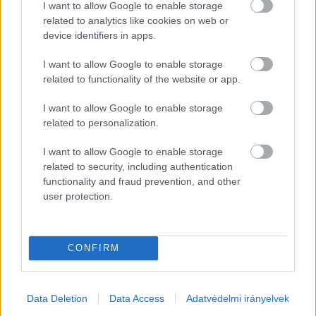
I want to allow Google to enable storage
related to analytics like cookies on web or
device identifiers in apps.
I want to allow Google to enable storage
related to functionality of the website or app.
I want to allow Google to enable storage
Instrumentális zenekar lévén nálunk a címadás 
related to personalization.
mindig kicsit áttételesebb, sokszor kényszer is, 
hiszen nevet kell adni a gyereknek. A
 Patak
I want to allow Google to enable storage
related to security, including authentication
esetében azonban hamarabb született meg a 
functionality and fraud prevention, and other
cím, és így a koncepció is, mint maga a lemez. 
user protection.
Egy pályázat kapcsán jöhetett létre a lemez, és 
egy negyedórát kaptam, hogy adjak címet neki. 
CONFIRM
Valahogyan beugrott a 
Patak
 szó. A címadó, 16 
perces szám ennek megfelelően egy hosszú 
folyás, lassú csörgedezés, beindulnak a 
Data Deletion
Data Access
Adatvédelmi irányelvek
hullámok, ami aztán visszaenyhül. Tehát az 