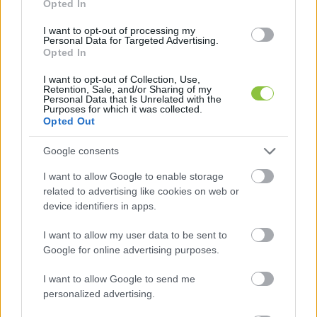
Opted In
Ez a kettősség határozza meg a zenénket.
I want to opt-out of processing my
Personal Data for Targeted Advertising.
Hogyan definiálnád a népzenékhez fűződő 
Opted In
viszonyotokat?
I want to opt-out of Collection, Use,
Retention, Sale, and/or Sharing of my
Personal Data that Is Unrelated with the
Soha nem játszottunk autentikus népzenét, sem 
Purposes for which it was collected.
Opted Out
népzenei feldolgozásokat. Mi csak átszűrjük 
magunkon a népzenei hatásokat, ebből a 
Google consents
kapcsolatból születnek a saját dallamok. Erre is 
I want to allow Google to enable storage
van persze ellenpélda, hiszen a legutóbbi 
related to advertising like cookies on web or
lemezünkön felbukkan egy magyar népdal, a 
device identifiers in apps.
Gázló című dalban ugyanis a 
Még azt mondják 
I want to allow my user data to be sent to
nem illik…
 dallamával játszottunk.
Google for online advertising purposes.
I want to allow Google to send me
Mi volt a 
Patak
 című lemezetek koncepciója? A 
personalized advertising.
címekből egy vízivilág körvonalazódik.