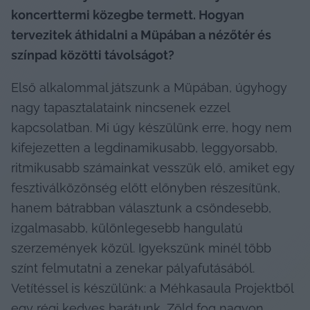
koncerttermi közegbe termett. Hogyan 
tervezitek áthidalni a Müpában a nézőtér és 
színpad közötti távolságot?
Első alkalommal játszunk a Müpában, úgyhogy 
nagy tapasztalataink nincsenek ezzel 
kapcsolatban. Mi úgy készülünk erre, hogy nem 
kifejezetten a legdinamikusabb, leggyorsabb, 
ritmikusabb számainkat vesszük elő, amiket egy 
fesztiválközönség előtt előnyben részesítünk, 
hanem bátrabban választunk a csöndesebb, 
izgalmasabb, különlegesebb hangulatú 
szerzemények közül. Igyekszünk minél több 
színt felmutatni a zenekar pályafutásából. 
Vetítéssel is készülünk: a Méhkasaula Projektből 
egy régi kedves barátunk, Zöld fog nagyon 