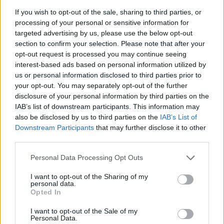
e újhullámról, de az biztos, hogy az internetes 
If you wish to opt-out of the sale, sharing to third parties, or
processing of your personal or sensitive information for
zenefogyasztási szokásoknak köszönhetően ma 
targeted advertising by us, please use the below opt-out
mindenféle zenének van létjogosultsága. 
section to confirm your selection. Please note that after your
Mindenesetre mi a mai napig azt kapjuk 
opt-out request is processed you may continue seeing
interest-based ads based on personal information utilized by
kritikaként, hogy „jó amit csináltok, de kellene 
us or personal information disclosed to third parties prior to
bele egy kis ének, vagy szöveg, hogy 
your opt-out. You may separately opt-out of the further
könnyebben fogyasztható legyen”.
disclosure of your personal information by third parties on the
IAB’s list of downstream participants. This information may
also be disclosed by us to third parties on the
IAB’s List of
Downstream Participants
that may further disclose it to other
HIRDETÉS
third parties.
Please note that this website/app uses one or more Google
Personal Data Processing Opt Outs
services and may gather and store information including but
not limited to your visit or usage behaviour. You may click to
I want to opt-out of the Sharing of my
personal data.
grant or deny consent to Google and its third-party tags to
Opted In
use your data for below specified purposes in below Google
consent section.
I want to opt-out of the Sale of my
Personal Data.