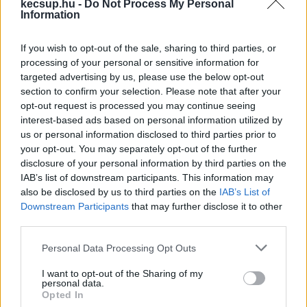
kecsup.hu -
Do Not Process My Personal
Information
If you wish to opt-out of the sale, sharing to third parties, or
processing of your personal or sensitive information for
targeted advertising by us, please use the below opt-out
section to confirm your selection. Please note that after your
opt-out request is processed you may continue seeing
interest-based ads based on personal information utilized by
us or personal information disclosed to third parties prior to
CSATLAKOZOM A KECSUP-HOZ
your opt-out. You may separately opt-out of the further
disclosure of your personal information by third parties on the
IAB’s list of downstream participants. This information may
also be disclosed by us to third parties on the
IAB’s List of
K
ECSUP SHORTS
Összes videó
Downstream Participants
that may further disclose it to other
third parties.
Please note that this website/app uses one or more Google
Personal Data Processing Opt Outs
services and may gather and store information including but
not limited to your visit or usage behaviour. You may click to
I want to opt-out of the Sharing of my
personal data.
grant or deny consent to Google and its third-party tags to
Opted In
N
EKÜNK FONTOS
use your data for below specified purposes in below Google