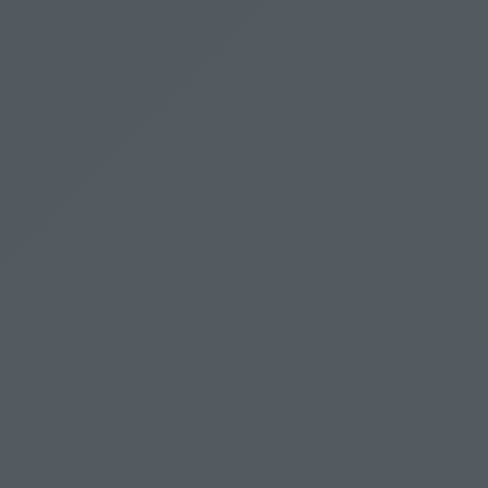
segítségével
Hajtányparádé a
terjeszthette a Fidesz
Kecskeméti Kisvasúton
Molnár Áronról, hogy 461
milliót kapott az NKA-
tól
KECSKEMÉTEN
Több mint 6000 gyerek
sportolását támogatja a
kecskeméti Mercedes-Benz Gyár
TAO-programja