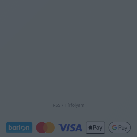
Toy Story 5, a kütyü-sztori (olvasói vélemény)
ÉLŐ SZÁMLÁLÓ
A
Neumann János Egyetemért Alapítvány
követelése
jelenleg:
számolom
Matematikus ön, hogyan számolta ki? 👉
RSS / Hírfolyam