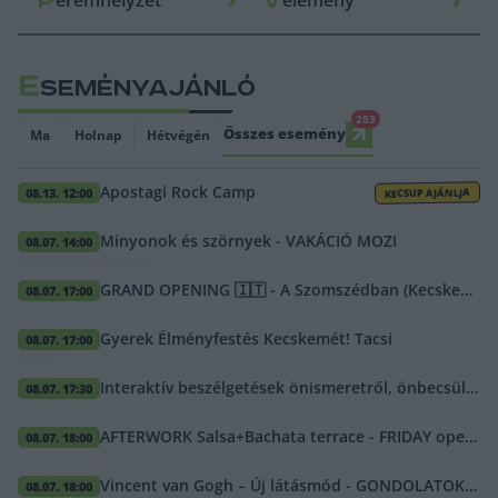
P
V
E
SEMÉNYAJÁNLÓ
283
Összes esemény
Ma
Holnap
Hétvégén
Apostagi Rock Camp
08.13. 12:00
KECSUP AJÁNLJA
Minyonok és szörnyek - VAKÁCIÓ MOZI
08.07. 14:00
GRAND OPENING 🇮🇹 - A Szomszédban (Kecskemét)
08.07. 17:00
Gyerek Élményfestés Kecskemét! Tacsi
08.07. 17:00
Interaktív beszélgetések önismeretről, önbecsülésről, önértékelésről - Szabó Adrival
08.07. 17:30
AFTERWORK Salsa+Bachata terrace - FRIDAY open-air dance&picnic (by Dj AlgoMás)
08.07. 18:00
Vincent van Gogh – Új látásmód - GONDOLATOK A FILMRŐL
08.07. 18:00