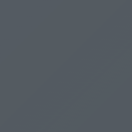
Vélemény
A tökéletes csapat a bálványimádat ellen - szubjektív
összefoglaló a foci vb-ről
Vélemény