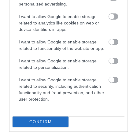
Élményfürdő!
A nyári szezon egyik legnagyobb vonzereje, hogy minden
personalized advertising.
szerdán és szombaton különleges esti show-animációk várják a
vendégeket. A látványos produkciók között tűz- és fényshow-k,
I want to allow Google to enable storage
LED-show, bűvészműsorok, interaktív előadások és zenés estek
related to analytics like cookies on web or
is szerepelnek, amelyek garantáltan emlékezetessé teszik a
device identifiers in apps.
nyári fürdőzést. Támogatott tartalom.
I want to allow Google to enable storage
related to functionality of the website or app.
I want to allow Google to enable storage
related to personalization.
I want to allow Google to enable storage
related to security, including authentication
functionality and fraud prevention, and other
user protection.
Megyében
-
Kiskunfélegyháza
30-nál gyorsabban (!) tudnak majd menni a vonatok
CONFIRM
Kiskunfélegyháza és Gátér között a vasúti pálya
felújítása után
Hétfőn folytatódik a nyári lassújel-irtás: pályafelújítás kezdődik