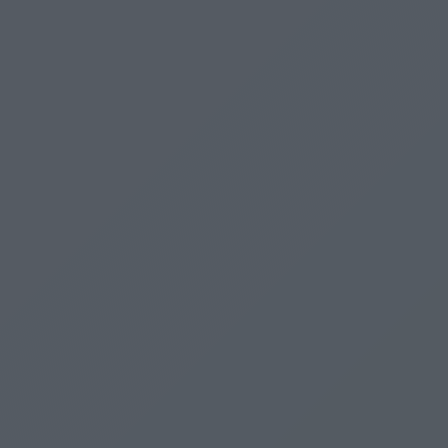
Kecskeméten
Peremvidék: mennyire jó a buszközlekedés a
külterületek, külső városrészek felé Kecskeméten?