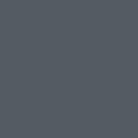
Kecskeméten
Több mint 8 százalékkal csökkent Kecskemét teljes
vízfelhasználása, nem indokolt vízkorlátozás
elrendelése