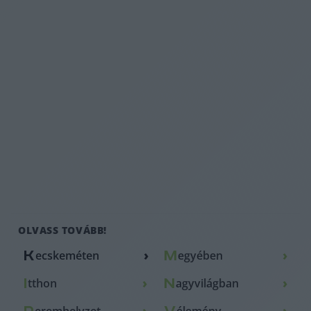
KECSKEMÉTEN
ITTHON
Utcai ruhában nem lehet
Nem adja ki a Sándor-
a strandon fürdeni,
Palota, hogy milyen
határozott fellépést
bűncselekmények
ígérnek a szabályszegők
elkövetői kaptak
ellen
államfői kegyelmet
OLVASS TOVÁBB!
›
›
K
ecskeméten
M
egyében
›
›
I
tthon
N
agyvilágban
›
›
eremhelyzet
élemény