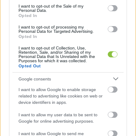
consent section.
I want to opt-out of the Sale of my
Personal Data.
Opted In
I want to opt-out of processing my
Personal Data for Targeted Advertising.
Opted In
I want to opt-out of Collection, Use,
Retention, Sale, and/or Sharing of my
Personal Data that Is Unrelated with the
Purposes for which it was collected.
Opted Out
Google consents
I want to allow Google to enable storage
related to advertising like cookies on web or
device identifiers in apps.
Megyében
-
nyár
I want to allow my user data to be sent to
Google for online advertising purposes.
Még nem ért véget a nyár! Élményekkel teli
programokkal vár a tiszakécskei Barack Gyógy- és
I want to allow Google to send me