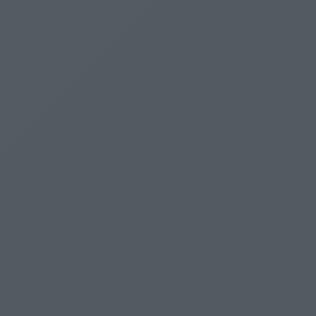
Jegyzet a közmédia bezárásáról, avagy valakit
nagyon szorít a cipő
Vélemény