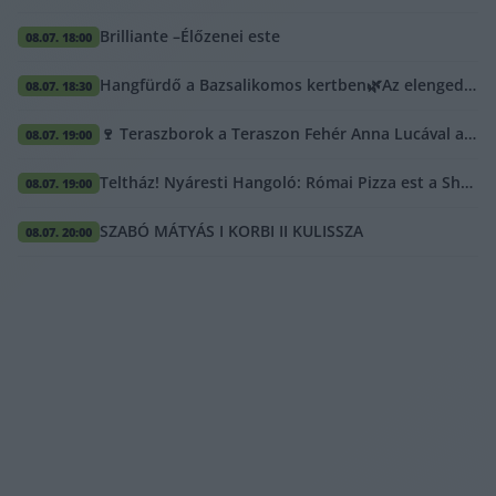
Brilliante –Élőzenei este
08.07. 18:00
Hangfürdő a Bazsalikomos kertben🌿Az elengedés és feltöltődés estéje ✨
08.07. 18:30
🍷 Teraszborok a Teraszon Fehér Anna Lucával a KAMRÁBAN! ✨
08.07. 19:00
Teltház! Nyáresti Hangoló: Római Pizza est a Sheraton Teraszán!
08.07. 19:00
SZABÓ MÁTYÁS I KORBI II KULISSZA
08.07. 20:00
K
IEMELT TÖRTÉNETEK