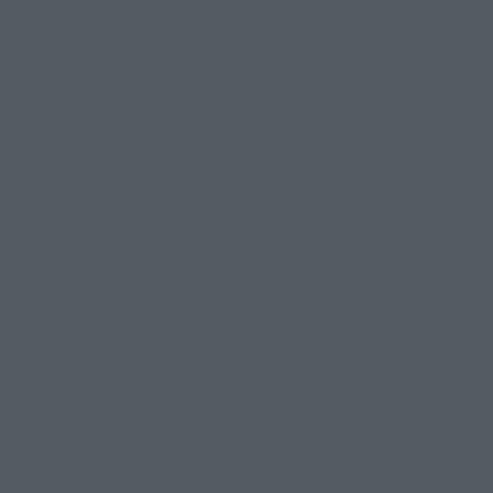
Kecskeméten
Bevezetik a "csendes órákat" a Rudolf-kerti játszótéren
a sajátos nevelési igényű gyerekeknek
Kecskeméten