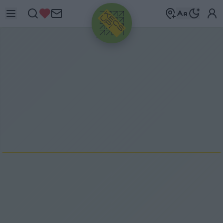
HIRDETÉS
MEGYÉBEN
-
BUGAC
ITTHON
Egy AI-könyvtáros
Kisvasúti Napok és