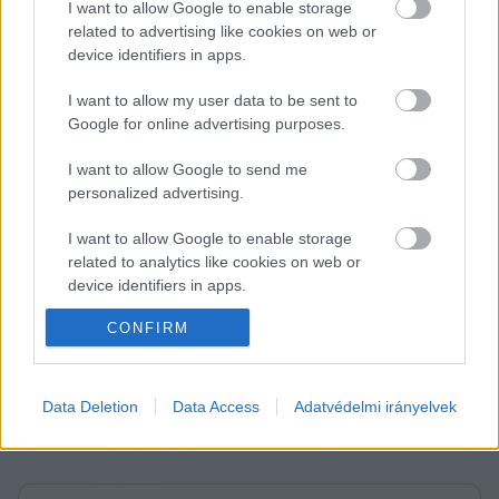
I want to allow Google to enable storage
related to advertising like cookies on web or
device identifiers in apps.
I want to allow my user data to be sent to
Google for online advertising purposes.
I want to allow Google to send me
personalized advertising.
A nyertesekkel november 4-én kötött szerződést 
az ajánlatkérő.
I want to allow Google to enable storage
related to analytics like cookies on web or
Indult még a tenderen a Laterex Építő Zrt. is – írja 
device identifiers in apps.
a 
napi.hu
.
CONFIRM
I want to allow Google to enable storage
K
ECSUP SHORTS
Összes videó
related to functionality of the website or app.
I want to allow Google to enable storage
Data Deletion
Data Access
Adatvédelmi irányelvek
related to personalization.
I want to allow Google to enable storage
related to security, including authentication