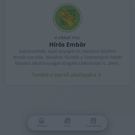
functionality and fraud prevention, and other
user protection.
A cikket írta:
Hírös
Embör
Sajtószemlék, saját anyagok és markáns közéleti
témák szerzője. Nevéhez fűződik a Szemereyné Pataki
Klaudia alkalmasságát vizsgáló cikksorozat is, amely
komoly visszhangot váltott ki Kecskeméten.
Tovább a szerző adatlapjára
Főoldal
Friss
Események