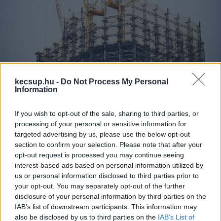
kecsup.hu -
Do Not Process My Personal
Kecskeméti vállalkozás is benne
Information
van egy gigaprojektben
If you wish to opt-out of the sale, sharing to third parties, or
processing of your personal or sensitive information for
Hírös Embör
Követés
H
E
targeted advertising by us, please use the below opt-out
section to confirm your selection. Please note that after your
1
perc
opt-out request is processed you may continue seeing
interest-based ads based on personal information utilized by
us or personal information disclosed to third parties prior to
A becsült 2 milliárd 997 millió forinttal szemben 
your opt-out. You may separately opt-out of the further
disclosure of your personal information by third parties on the
4 milliárd 497 millió forintért építheti meg a 
IAB’s list of downstream participants. This information may
Budai Ciszterci Szent Imre Gimnázium 
also be disclosed by us to third parties on the
IAB’s List of