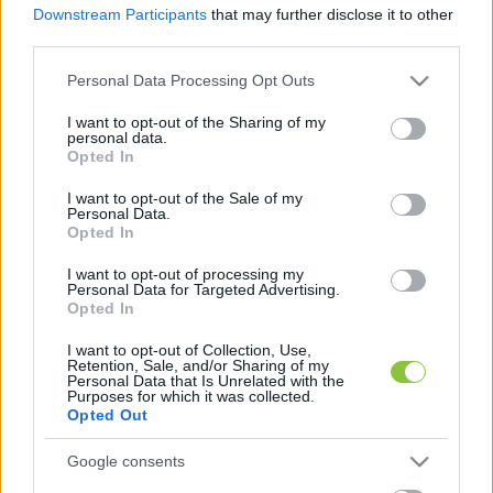
sportközpontját a kecskeméti Horváth 
Downstream Participants
that may further disclose it to other
third parties.
Építőmester Építőipari Zrt. és a bicskei 
Possibuild Építőipari és Szolgáltató Kft.
Please note that this website/app uses one or more Google
Personal Data Processing Opt Outs
services and may gather and store information including but
not limited to your visit or usage behaviour. You may click to
I want to opt-out of the Sharing of my
personal data.
grant or deny consent to Google and its third-party tags to
Opted In
A nyílt tender eredményét az ajánlatkérő 
use your data for below specified purposes in below Google
Ciszterci Rend Zirc-Pilis-Pásztó-Szentgotthárd 
consent section.
I want to opt-out of the Sale of my
Personal Data.
Egyesített Apátsága közölte az 
uniós 
Opted In
közbeszerzési közlönyben
.
I want to opt-out of processing my
Personal Data for Targeted Advertising.
Opted In
I want to opt-out of Collection, Use,
A feladat a Budai Ciszterci Szent Imre 
Retention, Sale, and/or Sharing of my
Personal Data that Is Unrelated with the
Gimnáziumban sportközpont létesítése és belső 
Purposes for which it was collected.
Opted Out
átalakítások végzése. A sportközpont 4 szintes, 
3674 négyzetméter hasznos alapterületű lesz és 
Google consents
1441 fő befogadására lesz alkalmas.