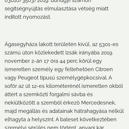
03010/3503/2019. bűnügyi számon 
segítségnyújtás elmulasztása vétség miatt 
indított nyomozást.
Ágasegyháza lakott területén kívül, az 5301-es 
számú úton közlekedett Izsák irányába 2019. 
november 2-án 17 óra 44 perc körül egy 
ismeretlen személy egy feltehetően Citroen 
vagy Peugeot típusú személygépkocsival. A 
sofőr az út 12-es kilométerénél ismeretlen okból 
áttért a szemközti forgalmi sávba és 
nekiütközött a szemből érkező Mercedesnek, 
majd megállás és adatainak hátrahagyása nélkül 
elhagyta a helyszínt. A baleset következtében 
személyi sérülés nem történt, anyagi kár 