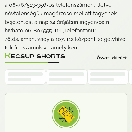
a 06-76/513-356-os telefonszámon, illetve 
névtelenségük megőrzése mellett tegyenek 
bejelentést a nap 24 órájában ingyenesen 
hívható 06-80/555-111 „Telefontanú” 
zöldszámán, vagy a 107, 112 központi segélyhívó 
telefonszámok valamelyikén.
K
ECSUP SHORTS
Összes videó