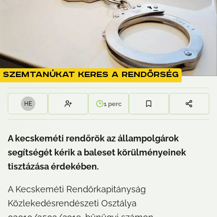
Szemtanúkat keres a rendőrség
1
perc
H
E
A kecskeméti rendőrök az állampolgárok 
segítségét kérik a baleset körülményeinek 
tisztázása érdekében.
A Kecskeméti Rendőrkapitányság 
Közlekedésrendészeti Osztálya 