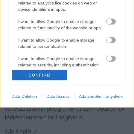
related to analytics like cookies on web or
tartózkodás válik szükségessé, akkor 
device identifiers in apps.
szállást kell biztosítani;
I want to allow Google to enable storage
related to functionality of the website or app.
illetve, és ezt mindenki átélheti, aki járt valaha 
aluljárók szabdalta budapesti pályaudvarokon 
I want to allow Google to enable storage
related to personalization.
különös figyelmet kell fordítani a 
mozgáskorlátozottak és a fogyatékkal élők 
I want to allow Google to enable storage
ellátására,mivel a rendelet alapján a 
related to security, including authentication
functionality and fraud prevention, and other
vasúttársaság és az állomások üzemeltetőinek a 
CONFIRM
user protection.
kötelessége megoldani, hogy a peronok és a 
járművek mozgáskorlátozottaknak és 
Data Deletion
Data Access
Adatvédelmi irányelvek
fogyatékkal érőknek is elérhetők legyenek, fel- 
és leszállásukat pedig a vonat személyzetének 
térítésmentesen kell segítenie.
(Via 
Napi.hu
)