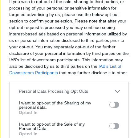
If you wish to opt-out of the sale, sharing to third parties, or
kevesebb fogyasztói jog illeti meg, mint a többi 
processing of your personal or sensitive information for
EU-s polgárt. 
A Magyar Közlönyben megjelent
targeted advertising by us, please use the below opt-out
285(2019 (XI. 29.) Korm. rendelet egy pont tíz éve 
section to confirm your selection. Please note that after your
opt-out request is processed you may continue seeing
elfogadott kormányrendeletet módosított. Az 
interest-based ads based on personal information utilized by
eredeti rendelet alapja az utasok jogairól és 
us or personal information disclosed to third parties prior to
your opt-out. You may separately opt-out of the further
kötelezettségeiről szóló 2007-es uniós rendelet 
disclosure of your personal information by third parties on the
volt, az abban foglalt jogok némelyikének 
IAB’s list of downstream participants. This information may
érvényesítésére akkor a kormány 2019. 
also be disclosed by us to third parties on the
IAB’s List of
Downstream Participants
that may further disclose it to other
december 4-ig kért haladékot.
third parties.
A most kiadott rendelettel a kormány még 
Please note that this website/app uses one or more Google
Personal Data Processing Opt Outs
services and may gather and store information including but
további öt évvel, 2024. december 4-ig kitolta a 
not limited to your visit or usage behaviour. You may click to
I want to opt-out of the Sharing of my
határidőt, ami után már a magyar utasokat is az 
personal data.
grant or deny consent to Google and its third-party tags to
Opted In
EU többi tagállamában élőkkel azonos 
use your data for below specified purposes in below Google
consent section.
fogyasztói jogok illetnék meg.
I want to opt-out of the Sale of my
Personal Data.
Opted In