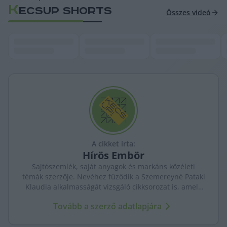
K
ECSUP SHORTS
Összes videó
A cikket írta:
Hírös
Embör
Sajtószemlék, saját anyagok és markáns közéleti
témák szerzője. Nevéhez fűződik a Szemereyné Pataki
Klaudia alkalmasságát vizsgáló cikksorozat is, amely
komoly visszhangot váltott ki Kecskeméten.
Tovább a szerző adatlapjára