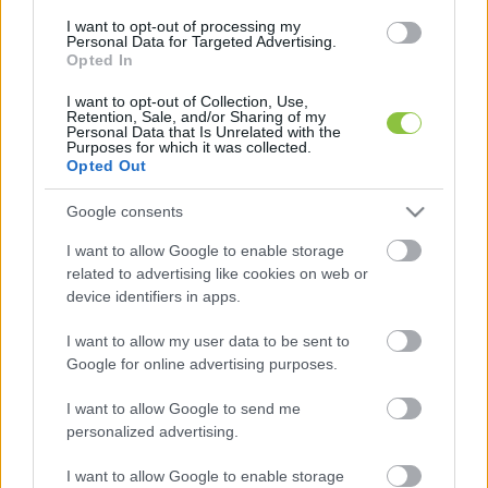
I want to opt-out of processing my
Personal Data for Targeted Advertising.
Amúgy olyan, tulajdonképpen maguktól 
Opted In
értetődő utasjóléti intézkedésekről volna szó, 
I want to opt-out of Collection, Use,
Retention, Sale, and/or Sharing of my
minthogy
Personal Data that Is Unrelated with the
Purposes for which it was collected.
Opted Out
Google consents
I want to allow Google to enable storage
related to advertising like cookies on web or
device identifiers in apps.
I want to allow my user data to be sent to
hatvan percnél hosszabb késés esetén 
Google for online advertising purposes.
térítésmentesen kell frissítőket és ételt 
ajánlani az utasoknak;
I want to allow Google to send me
personalized advertising.
ha a késés miatt egy, vagy több éjszakai 
I want to allow Google to enable storage