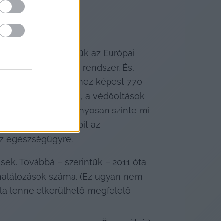
zségügyben. Szerintük az Európai 
m, jó a védőoltási rendszer. És, 
 azt is, hogy 2010-hez képest 770 
es szűrővizsgálatok, a védőoltások 
nek, hogy GDP arányosan szinte mi 
,6 százalék. A többit az 
 az egészségügyre.
ek. Továbbá – szerintük – 2011 óta 
alálozások száma. (Ez ugyan nem 
la lenne elkerülhető megfelelő 