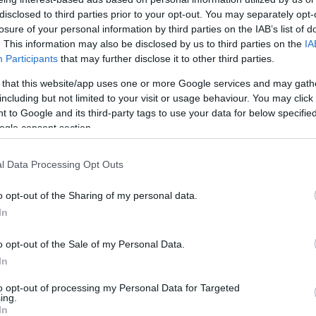
disclosed to third parties prior to your opt-out. You may separately opt-
losure of your personal information by third parties on the IAB’s list of
. This information may also be disclosed by us to third parties on the
IA
Participants
that may further disclose it to other third parties.
 that this website/app uses one or more Google services and may gath
including but not limited to your visit or usage behaviour. You may click 
észségi állapota
 to Google and its third-party tags to use your data for below specifi
ogle consent section.
Hírös Embör
H
E
l Data Processing Opt Outs
o opt-out of the Sharing of my personal data.
In
an értékelte a magyar egészségügyet legfrissebb or
o opt-out of the Sale of my Personal Data.
gyártani ebből.
In
to opt-out of processing my Personal Data for Targeted
ing.
lentés egyebek mellett azt emelte ki, hogy 2000 óta 
In