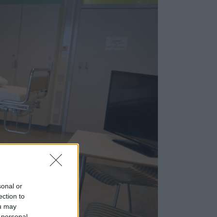
sonal or
ection to
ou may
 personal