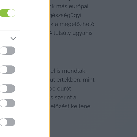
utatóban elmaradunk más európai, 
módra, másfelől az egészségügyi 
 kockázatok felelősek a megelőzhető 
 ember elhízott. A túlsúly ugyanis 
kulására.
ság képviseletében el is mondták, 
dások mind abszolút értékben, mint 
zágok átlagosan 2900 eurót 
uró jut. A jelentés szerint a 
pellátást és a megelőzést kellene 