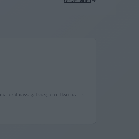
Összes videó
ia alkalmasságát vizsgáló cikksorozat is,