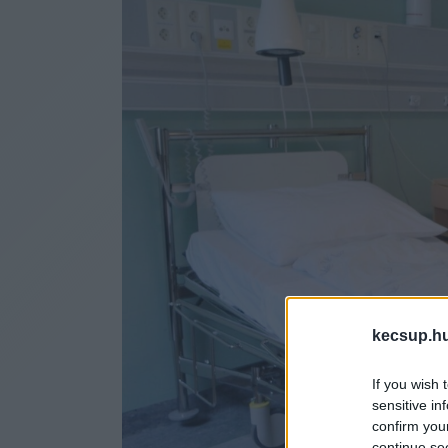
kecsup.h
If you wish 
sensitive in
confirm you
continue se