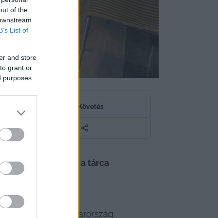
out of the
 downstream
B’s List of
er and store
to grant or
ed purposes
Követés
szágjelentésében, a tárca 
ugyan javultak Magyarország 