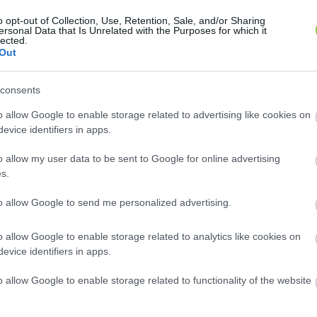
z élettartam – de még mindig, szinte minden egyéb m
o opt-out of Collection, Use, Retention, Sale, and/or Sharing
ersonal Data that Is Unrelated with the Purposes for which it
 jelentés készítői ezt részben az egészségtelen élet
lected.
Out
ezették vissza. Mint írták: az életmóddal összefüggő
agyar maradhatna életben, ha nem lenne minden ötödik
consents
a keringési betegségek – közte a cukorbetegség kiala
o allow Google to enable storage related to advertising like cookies on
evice identifiers in apps.
o allow my user data to be sent to Google for online advertising
, az OECD, és Federico Pratellesi, az Európai Bizott
s.
emberek számára. Az egészségterhek mellett a közkia
to allow Google to send me personalized advertising.
 elmaradnak az uniós átlagtól. Míg más európai ors
te egy-egy állampolgára, addig magyarokra csak 1468 e
o allow Google to enable storage related to analytics like cookies on
ázcentrikus, miközben az egészségmegőrzéshez az ala
evice identifiers in apps.
o allow Google to enable storage related to functionality of the website