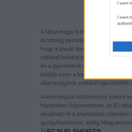
I want t
I want t
authenti
A tárca maga is interpretálta a jele
Bizottság pénteken nyilvánosságra hoz
hogy a javuló tendenciák az eddigi 
milliárd forinttal többet fordít a k
és a gyermekek egészségesebb életm
költjük ezen a területen a legkeveseb
állampolgárok zsebből egészítették 
A kormányzat közleménye szerint erős
hazánkban folyamatosan, az EU átla
olvasható ki a jelentésből, ellenben
gyógykezeléssel, addig Magyarorszá
K
ECSUP SHORTS