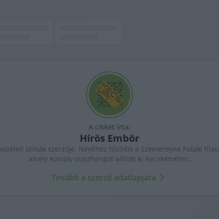
A cikket írta:
Hírös
Embör
özéleti témák szerzője. Nevéhez fűződik a Szemereyné Pataki Klaud
amely komoly visszhangot váltott ki Kecskeméten.
Tovább a szerző adatlapjára