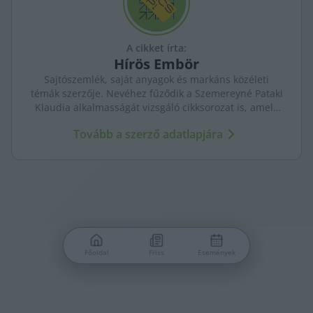
A cikket írta:
Hírös
Embör
Sajtószemlék, saját anyagok és markáns közéleti
témák szerzője. Nevéhez fűződik a Szemereyné Pataki
Klaudia alkalmasságát vizsgáló cikksorozat is, amely
komoly visszhangot váltott ki Kecskeméten.
Tovább a szerző adatlapjára
Főoldal
Friss
Események