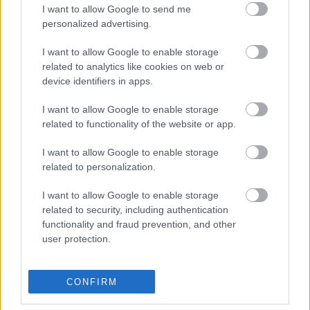
I want to allow Google to send me
megnézhetők. Látható Mészáros Márta női 
personalized advertising.
portréja, az Örökbefogadás, ami 1975-ben 
I want to allow Google to enable storage
Berlinben megkapta a legjobb filmnek járó Arany 
related to analytics like cookies on web or
Medve-díjat, ahova idén februárban 4K 
device identifiers in apps.
felbontásban, teljeskörűen restaurálva tért 
I want to allow Google to enable storage
vissza, majd nagy sikert aratott szerte a világban, 
related to functionality of the website or app.
a Berlinálétól a New York-i Modern Művészetek 
I want to allow Google to enable storage
Múzeumáig. Frissen restaurált változatban 
related to personalization.
nézhető meg többek között Szabó István 
I want to allow Google to enable storage
pályanyitó, személyes hangú filmje, az 
related to security, including authentication
Álmodozások kora, Koltai Róbert nagysikerű 
functionality and fraud prevention, and other
vígjátéka, a Sose halunk meg, vagy Magyar 
user protection.
Dezső betiltott filmje, a Büntetőexpedíció. A 
betiltott filmek közé Várkonyi Zoltán Keserű 
CONFIRM
igazság című filmje is bekerült.