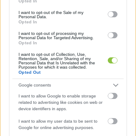
Opted In
felkerült, ami a Filmarchívum és Nemzeti 
use your data for below specified purposes in below Google
Múzeum együttműködésében készült. A több 
consent section.
I want to opt-out of the Sale of my
Personal Data.
mint egyórás film a szereplők részletes 
Opted In
beazonosításával, magyarázatokkal, kronológiai 
I want to opt-out of processing my
sorrendbe helyezve mutatja be az eseményeket. 
Personal Data for Targeted Advertising.
Opted In
Valószínűleg a felvétel alkotói között volt a 
Casablancával világhírűvé vált Kertész 
I want to opt-out of Collection, Use,
Retention, Sale, and/or Sharing of my
Mihály/Michael Curtiz, aki egy pillanatra meg is 
Personal Data that Is Unrelated with the
Purposes for which it was collected.
jelenik a filmen.
Opted Out
Google consents
I want to allow Google to enable storage
related to advertising like cookies on web or
device identifiers in apps.
I want to allow my user data to be sent to
Keleti Márton Mágnás Miska, Csodacsatár vagy 
Google for online advertising purposes.
Gertler Viktor Állami áruház című filmjei is 