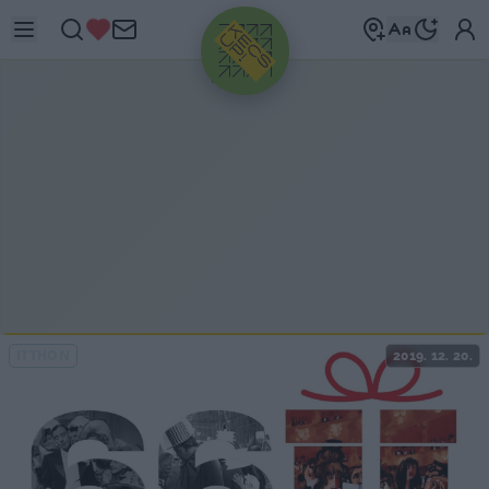
HIRDETÉS
ITTHON
2019. 12. 20.