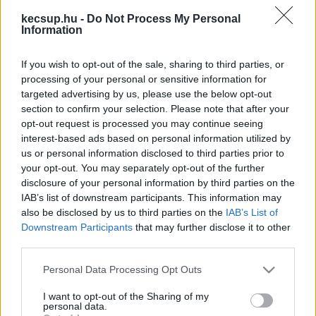
kecsup.hu -
Do Not Process My Personal
„Az ajándékfilmek segítségével filmtörténeti 
Information
utazást tehetünk az első Magyarországon forgatott 
If you wish to opt-out of the sale, sharing to third parties, or
filmfelvételektől (budapesti Lumière felvételek 
processing of your personal or sensitive information for
1896-ból) a némafilmeken és háború előtti 
targeted advertising by us, please use the below opt-out
vígjátékokon át a hetvenes évek Balázs Béla 
section to confirm your selection. Please note that after your
opt-out request is processed you may continue seeing
Stúdióban készült avantgárd kísérleti filmjeiig. A 
interest-based ads based on personal information utilized by
válogatásból a nyolcvanas évek emlékezetes 
us or personal information disclosed to third parties prior to
your opt-out. You may separately opt-out of the further
sikerei (Dögkeselyű, Egészséges erotika) és a 
disclosure of your personal information by third parties on the
kilencvenes évek kultfilmjei (Roncsfilm, Sose halunk 
IAB’s list of downstream participants. This information may
meg) sem maradtak ki”
 – írja a Filmalap.
also be disclosed by us to third parties on the
IAB’s List of
Downstream Participants
that may further disclose it to other
third parties.
Please note that this website/app uses one or more Google
Personal Data Processing Opt Outs
Az utolsó magyar király, IV. Károly 1916-os 
services and may gather and store information including but
not limited to your visit or usage behaviour. You may click to
I want to opt-out of the Sharing of my
koronázásáról szóló film kritikai kiadása is 
personal data.
grant or deny consent to Google and its third-party tags to