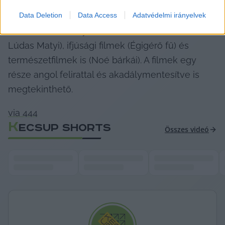
A programban szerepelnek animációs filmek 
Data Deletion
Data Access
Adatvédelmi irányelvek
minden korosztálynak (Daliás idők, János vitéz, 
Lúdas Matyi), ifjúsági filmek (Égigérő fű) és 
természetfilmek is (Noé bárkái). A filmek egy 
része angol felirattal és akadálymentesítve is 
megtekinthető.
via 444
K
ECSUP SHORTS
Összes videó