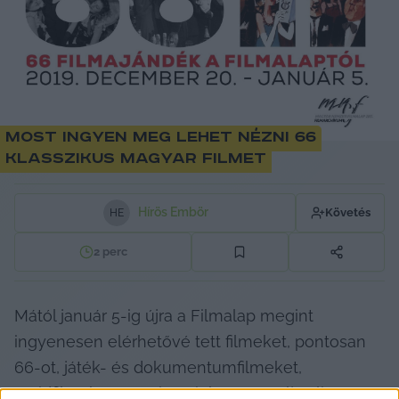
Most ingyen meg lehet nézni 66
klasszikus magyar filmet
Hírös Embör
Követés
H
E
2
perc
Mától január 5-ig újra a Filmalap megint 
ingyenesen elérhetővé tett filmeket, pontosan 
66-ot, játék- és dokumentumfilmeket, 
rövidfilmeket és animációkat. 
Itt a teljes lista
.