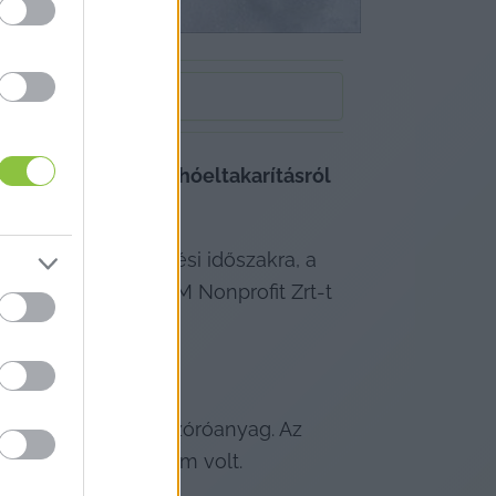
 év telén végzett hóeltakarításról 
rtó téli üzemeltetési időszakra, a 
látására a KÖVA-KOM Nonprofit Zrt-t 
 és járdákra való szóróanyag. Az 
hótolási feladat nem volt.