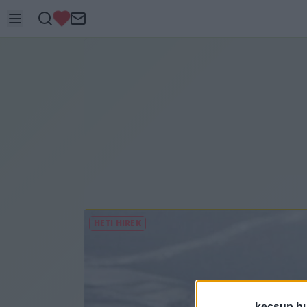
HETI HÍREK
kecsup.h