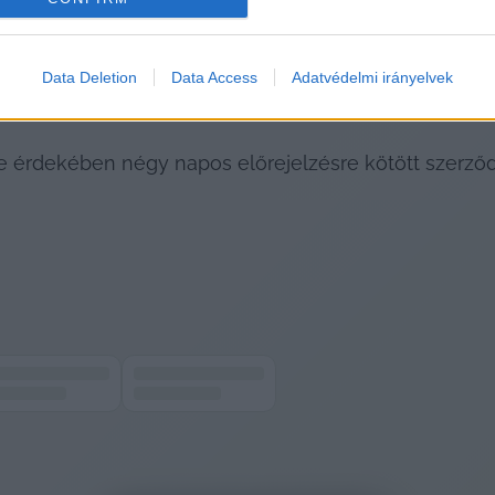
evice identifiers in apps.
o allow Google to enable storage related to functionality of the website
Data Deletion
Data Access
Adatvédelmi irányelvek
o allow Google to enable storage related to personalization.
 érdekében négy napos előrejelzésre kötött szerződ
o allow Google to enable storage related to security, including
cation functionality and fraud prevention, and other user protection.