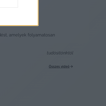
ést, amelyek folyamatosan 
tudósítónktól
Összes videó