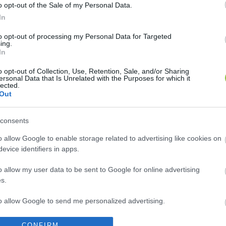
o opt-out of the Sale of my Personal Data.
e a KÖVA munkáját is
In
to opt-out of processing my Personal Data for Targeted
ing.
In
o opt-out of Collection, Use, Retention, Sale, and/or Sharing
ersonal Data that Is Unrelated with the Purposes for which it
tette május 11-i keltezésű beszámolóját a 2020–2021.
lected.
Out
kormányzat 2020. november 15-től 2021. április 15-ig ta
consents
geinek teljesítése érdekében, a feladat teljeskörű el
o allow Google to enable storage related to advertising like cookies on
evice identifiers in apps.
o allow my user data to be sent to Google for online advertising
s.
szerelését ellenőrizték, rendelkezésre állt az utakra
to allow Google to send me personalized advertising.
 miatt hóeltakarításra csak januárban volt szükség, 
o allow Google to enable storage related to analytics like cookies on
CONFIRM