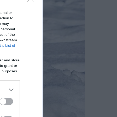
sonal or
ection to
ou may
 personal
out of the
 downstream
B’s List of
er and store
to grant or
ed purposes