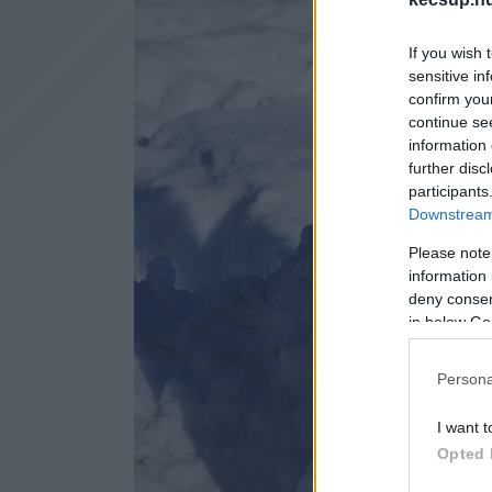
If you wish 
sensitive in
confirm you
continue se
information 
further disc
participants
Downstream 
Please note
information 
deny consent
in below Go
Persona
I want t
Opted 