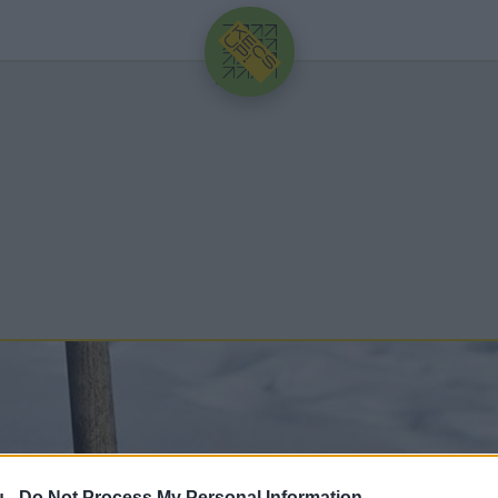
HIRDETÉS
u -
Do Not Process My Personal Information