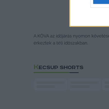
web or d
I want t
or app.
I want t
A KÖVA az időjárás nyomon követése
I want t
érkeztek a téli időszakban.
authenti
K
ECSUP SHORTS