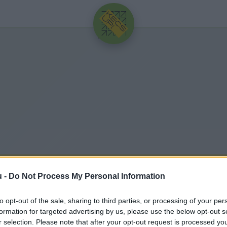
HIRDETÉS
és stagnál a szennyvízben a kor
u -
Do Not Process My Personal Information
to opt-out of the sale, sharing to third parties, or processing of your per
Hírös Embör
H
E
formation for targeted advertising by us, please use the below opt-out s
r selection. Please note that after your opt-out request is processed y