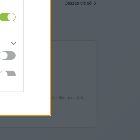
Összes videó
ia alkalmasságát vizsgáló cikksorozat is,