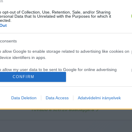
In
o opt-out of Collection, Use, Retention, Sale, and/or Sharing
ersonal Data that Is Unrelated with the Purposes for which it
lected.
Out
consents
o allow Google to enable storage related to advertising like cookies on
evice identifiers in apps.
o allow my user data to be sent to Google for online advertising
s.
CONFIRM
A cikket írta:
Hírös
Embör
to allow Google to send me personalized advertising.
özéleti témák szerzője. Nevéhez fűződik a Szemereyné Pataki Klaud
amely komoly visszhangot váltott ki Kecskeméten.
Data Deletion
Data Access
Adatvédelmi irányelvek
o allow Google to enable storage related to analytics like cookies on
evice identifiers in apps.
Tovább a szerző adatlapjára
o allow Google to enable storage related to functionality of the website