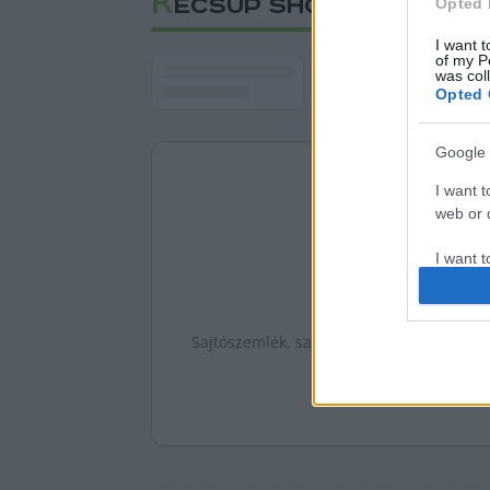
K
ECSUP SHORTS
Opted 
I want t
of my P
was col
Opted 
Google 
I want t
web or d
I want t
purpose
I want 
Sajtószemlék, saját anyagok és markáns k
I want t
web or d
I want t
or app.