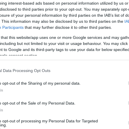
eing interest-based ads based on personal information utilized by us or
disclosed to third parties prior to your opt-out. You may separately opt-
losure of your personal information by third parties on the IAB’s list of
 csökkent a szennyvíz átlagos koronavírus-koncentrá
. This information may also be disclosed by us to third parties on the
IA
Participants
that may further disclose it to other third parties.
Szekszárd, Szolnok, Zalaegerszeg, valamint az öt Buda
 that this website/app uses one or more Google services and may gath
akeszi, Százhalombatta) közös mintája mutat csökken
including but not limited to your visit or usage behaviour. You may click 
 to Google and its third-party tags to use your data for below specifi
érváron és Tatabányán.
ogle consent section.
l Data Processing Opt Outs
11-nél alacsony, 11-nél mérsékelt koronavírus-koncen
o opt-out of the Sharing of my personal data.
In
o opt-out of the Sale of my Personal Data.
In
to opt-out of processing my Personal Data for Targeted
ing.