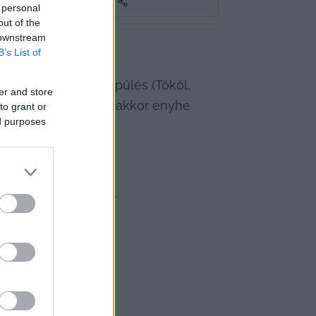
 personal
out of the
 downstream
ciója.
B’s List of
pest környéki település (Tököl, 
er and store
ő tendenciát, ugyanakkor enyhe 
to grant or
ed purposes
tráció volt mérhető.