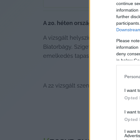
1
perc
continue se
information 
further disc
A 20. héten országos szinten tovább
participants
Downstream 
A vizsgált helyszínek közül Szeged, 
Please note
Biatorbágy, Szigetszentmiklós, Bud
information 
deny consent
emelkedés tapasztalható Székesfeh
in below Go
Persona
A 22 vizsgált szennyvíz-minta közül 
I want t
Opted 
I want t
Opted 
I want 
Advertis