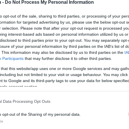
u -
Do Not Process My Personal Information
lesz a parkolás
to opt-out of the sale, sharing to third parties, or processing of your per
formation for targeted advertising by us, please use the below opt-out s
Hírös Embör
H
E
r selection. Please note that after your opt-out request is processed y
eing interest-based ads based on personal information utilized by us or
disclosed to third parties prior to your opt-out. You may separately opt-
losure of your personal information by third parties on the IAB’s list of
. This information may also be disclosed by us to third parties on the
IA
ra regisztrál, az bármelyik vakcinából választhat és 
Participants
that may further disclose it to other third parties.
 miniszter a csütörtöki Kormányinfó sajtótájékoztatón
 that this website/app uses one or more Google services and may gath
 oltás rendelkezésre áll az országban.
including but not limited to your visit or usage behaviour. You may click 
 to Google and its third-party tags to use your data for below specifi
ogle consent section.
rhatóan eléri az ötmilliót a beoltottak száma. A sze
l Data Processing Opt Outs
o opt-out of the Sharing of my personal data.
In