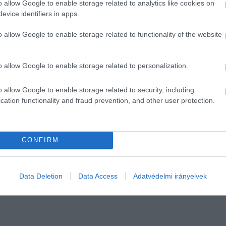
o allow Google to enable storage related to analytics like cookies on
evice identifiers in apps.
ondta, hogy
o allow Google to enable storage related to functionality of the website
olyamán fogja bejelenteni az újabb lazításokat,
o allow Google to enable storage related to personalization.
Fidesz elnöksége tárgyalta Kocsis Máté frakcióvezet
o allow Google to enable storage related to security, including
a a javaslatot.
cation functionality and fraud prevention, and other user protection.
z 5 milliót, a lazításokról a fertőzési adatok alapján
CONFIRM
HIRDETÉS
Data Deletion
Data Access
Adatvédelmi irányelvek