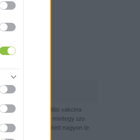
022 év végéig 10 millió vakcina 
inát lehetne venni, mintegy 120 
 program 5 millió felett nagyon le 