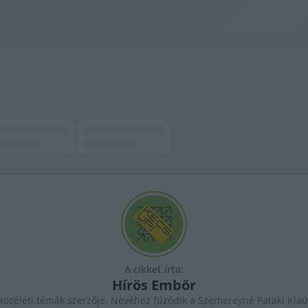
A cikket írta:
Hírös
Embör
özéleti témák szerzője. Nevéhez fűződik a Szemereyné Pataki Klaud