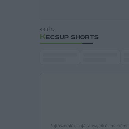
444.hu
K
ECSUP SHORTS
Sajtószemlék, saját anyagok és markáns k