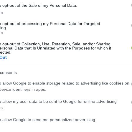
féli határidővel véget ér,
o opt-out of the Sale of my Personal Data.
In
-ig biztosan fenntartják.
to opt-out of processing my Personal Data for Targeted
ing.
In
o opt-out of Collection, Use, Retention, Sale, and/or Sharing
ersonal Data that Is Unrelated with the Purposes for which it
lected.
Out
consents
övetkező, közös európai uniós vakcinabeszerzésben,
o allow Google to enable storage related to advertising like cookies on
evice identifiers in apps.
o allow my user data to be sent to Google for online advertising
ellő tartalékot halmozott fel, illetve rendelt meg, 2
s.
 brüsszeli beszerzés során csak 19 millió Pfizer-vakc
 nem veszünk részt”, tette hozzá a miniszter. Az oltási
to allow Google to send me personalized advertising.
sek szólnak arról, hogy eléri majd hatmilliót.