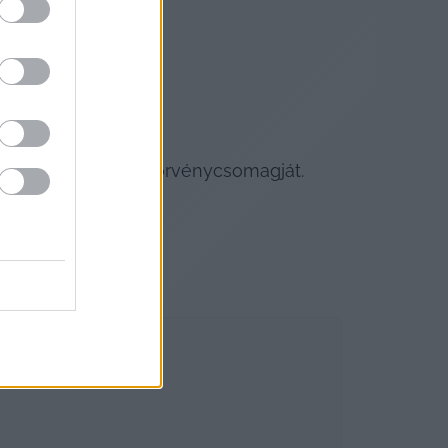
ő pedofilellenes törvénycsomagját. 
 döntenek majd.