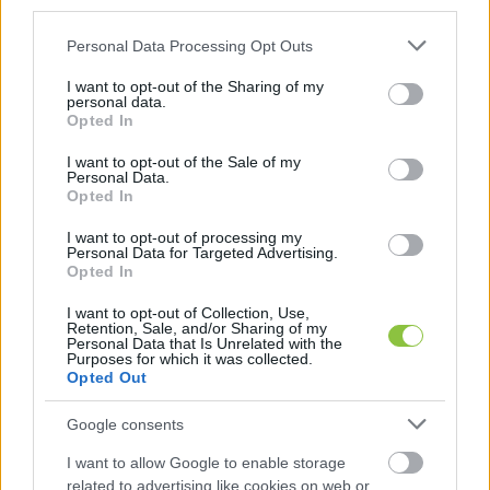
third parties.
is feltételként szabta, hogy a magyar kormány is 
Please note that this website/app uses one or more Google
Personal Data Processing Opt Outs
azonnali lépéseket tegyen annak érdekében, 
services and may gather and store information including but
hogy minél nagyobb mértékben tudjunk az 
not limited to your visit or usage behaviour. You may click to
I want to opt-out of the Sharing of my
personal data.
grant or deny consent to Google and its third-party tags to
orosz kőolajhoz képest alternatív forrásokból 
Opted In
use your data for below specified purposes in below Google
származó nyersanyagot is feldolgozni, biztosítva 
consent section.
I want to opt-out of the Sale of my
ezáltal a lakossági és az ipari ellátás biztonságát 
Personal Data.
Opted In
is. – Csak akkor ugorhatunk a mélyvízbe, ha már 
I want to opt-out of processing my
tudunk úszni, de legalábbis derekunkon van egy 
Personal Data for Targeted Advertising.
mentőöv – fogalmazott.
Opted In
I want to opt-out of Collection, Use,
Retention, Sale, and/or Sharing of my
Personal Data that Is Unrelated with the
Purposes for which it was collected.
Opted Out
Google consents
I want to allow Google to enable storage
Az MSZP-s európai parlamenti képviselő az 
related to advertising like cookies on web or