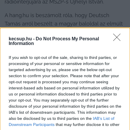
rádióinterjújára az MSZP-s Ujhelyi István.
A hang.hu is beszámolt róla, hogy Deutsch 
Tamás arról beszélt: a magyar baloldal az elmúlt 
hetekben maga is kezdeményezte az olaj- és 
kecsup.hu -
Do Not Process My Personal
gázembargót, „ahelyett, hogy kiálltak volna a 
Information
legelemibb magyar érdek, a magyar emberek 
érdeke mellett”.
If you wish to opt-out of the sale, sharing to third parties, or
processing of your personal or sensitive information for
targeted advertising by us, please use the below opt-out
section to confirm your selection. Please note that after your
opt-out request is processed you may continue seeing
Ujhelyi István szerint a valóság ezzel szemben 
interest-based ads based on personal information utilized by
az, hogy hetekkel ezelőtt több alkalommal is 
us or personal information disclosed to third parties prior to
your opt-out. You may separately opt-out of the further
világossá tette, csak és kizárólag akkor tud 
disclosure of your personal information by third parties on the
támogatni egy ilyen szankciós csomagot, ha 
IAB’s list of downstream participants. This information may
megfelelő kompenzációt, illetve támogatást 
also be disclosed by us to third parties on the
IAB’s List of
Downstream Participants
that may further disclose it to other
kapunk hozzá az európai közösség részéről. Azt 