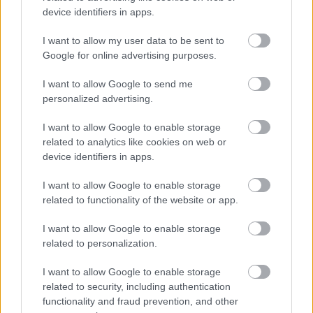
elmúlt napokban hivatalos levélben 
device identifiers in apps.
szorgalmazta az Európai Bizottság illetékeseinél, 
I want to allow my user data to be sent to
hogy az olajimport embargója kapcsán tartsák 
Google for online advertising purposes.
szem előtt a tagállami adottságokat és a 
I want to allow Google to send me
szankciós csomagnál törekedjenek a 
personalized advertising.
kompromisszumra. Ez az eszköz ugyanis csak 
akkor hatásos, ha pontosan céloznak vele, ha 
I want to allow Google to enable storage
related to analytics like cookies on web or
félrevisz, akkor súlyosabb károkat okoz.
device identifiers in apps.
Ursula von der Leyen, az Európai Bizottság 
I want to allow Google to enable storage
related to functionality of the website or app.
elnöke 
szerdán reggel jelentette be
 az 
Oroszországot érintő hatodik szankciós 
I want to allow Google to enable storage
csomagra vonatkozó javaslatot. Eszerint az EU 
related to personalization.
fél éven belül megszüntetné az orosz nyersolaj 
I want to allow Google to enable storage
vásárlását, finomított formában pedig év végéig 
related to security, including authentication
functionality and fraud prevention, and other
állítanák le a megrendeléseket. Az első hírek 