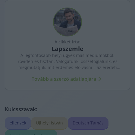
A cikket írta:
Lapszemle
A legfontosabb helyi ügyek más médiumokból,
röviden és tisztán. Válogatunk, összefoglalunk, és
megmutatjuk, mit érdemes elolvasni – az eredeti
forrásokra mutatva. Gyors tájékozódás, egy helyen.
Tovább a szerző adatlapjára
Kulcsszavak:
ellenzék
Ujhelyi István
Deutsch Tamás