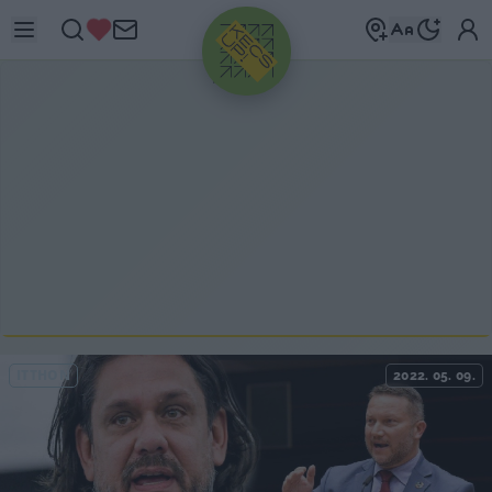
HIRDETÉS
ITTHON
2022. 05. 09.