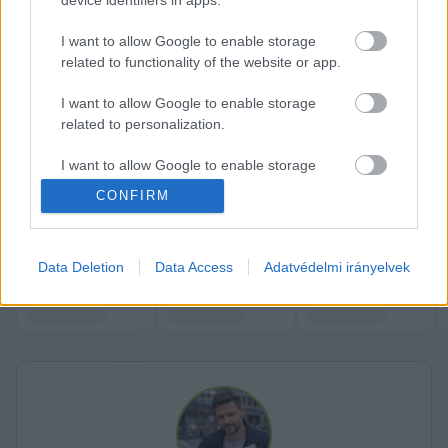
device identifiers in apps.
amely méretes állami hátszéllel alapvetően csak 
I want to allow Google to enable storage
a magyar piacon növekedett. Aztán az állammal 
related to functionality of the website or app.
közösen elköltött körülbelül 1000 milliárd 
forintot távközlésre, és összevásárolt egy 
I want to allow Google to enable storage
related to personalization.
európai szinten is számottevő távközlési 
multicéget.
I want to allow Google to enable storage
related to security, including authentication
CONFIRM
via 
Telex
functionality and fraud prevention, and other
K
user protection.
ECSUP SHORTS
Összes videó
Data Deletion
Data Access
Adatvédelmi irányelvek