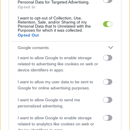
Personal Data for Targeted Advertising.
„A tranzakcióval az állam amellett, hogy tovább 
Opted In
diverzifikálja befektetési portfólióját a távközlési 
I want to opt-out of Collection, Use,
Retention, Sale, and/or Sharing of my
szektorban, erőteljesebben és hatékonyabban lesz 
Personal Data that Is Unrelated with the
Purposes for which it was collected.
képes – tulajdonosi oldalról – hozzájárulni az 
Opted Out
ágazat fejlődéséhez. Mindez további előnyöket 
Google consents
biztosít az ügyfelek, a magyar gazdaság 
teljesítménye, valamint az ország 
I want to allow Google to enable storage
related to advertising like cookies on web or
versenyképessége számára.”
device identifiers in apps.
I want to allow my user data to be sent to
Google for online advertising purposes.
I want to allow Google to send me
personalized advertising.
A 4iG-csoport két éve még egy közepes méretű, 
I want to allow Google to enable storage
related to analytics like cookies on web or
döntően informatikai profilú vállalkozás volt, 