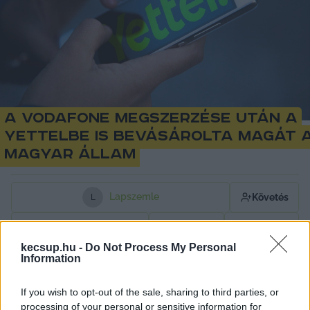
A Vodafone megszerzése után a
Yettelbe is bevásárolta magát 
magyar állam
Lapszemle
Követés
L
1
perc
kecsup.hu -
Do Not Process My Personal
Information
„Az ügylet tovább gyarapítja a magyar állam 
If you wish to opt-out of the sale, sharing to third parties, or
vagyonát és szerepvállalását a stratégiai 
processing of your personal or sensitive information for