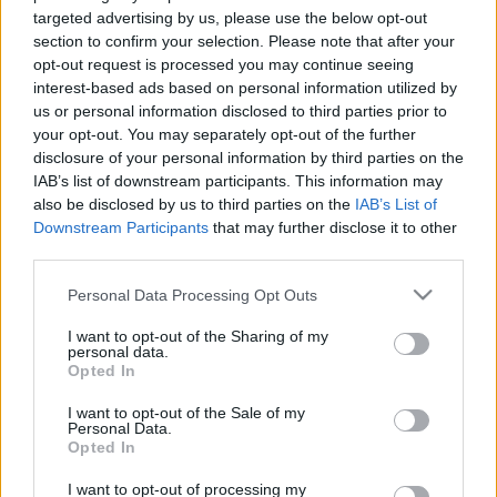
jelentőséggel bíró telekommunikációs ágazatban, 
targeted advertising by us, please use the below opt-out
valamint a részvénycserének köszönhetően a hazai 
section to confirm your selection. Please note that after your
opt-out request is processed you may continue seeing
telekommunikációs ágazat piacvezető szereplői 
interest-based ads based on personal information utilized by
közül kettőben is kisebbségi részesedésre tesz 
us or personal information disclosed to third parties prior to
your opt-out. You may separately opt-out of the further
szert”
 – közölte a Gazdaságfejlesztési 
disclosure of your personal information by third parties on the
Minisztérium, miután a magyar állam közvetett 
IAB’s list of downstream participants. This information may
részesedést szerzett a Yettel Magyarországban. 
also be disclosed by us to third parties on the
IAB’s List of
Downstream Participants
that may further disclose it to other
Ígéretük szerint az ügyfeleket nem érinti 
third parties.
közvetlenül a tranzakció.
Please note that this website/app uses one or more Google
Personal Data Processing Opt Outs
services and may gather and store information including but
A Corvinus Nemzetközi Befektetési Zrt. és a 4iG 
not limited to your visit or usage behaviour. You may click to
I want to opt-out of the Sharing of my
Nyrt. leányvállalataként működő Antenna 
personal data.
grant or deny consent to Google and its third-party tags to
Opted In
Hungária Zrt. kötött részvénycsereügyletet az 
use your data for below specified purposes in below Google
consent section.
I want to opt-out of the Sale of my
állam képviseletében. A közleményben leírták:
Personal Data.
Opted In
I want to opt-out of processing my