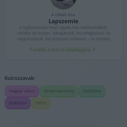
A cikket írta:
Lapszemle
A legfontosabb helyi ügyek más médiumokból,
röviden és tisztán. Válogatunk, összefoglalunk, és
megmutatjuk, mit érdemes elolvasni – az eredeti
forrásokra mutatva. Gyors tájékozódás, egy helyen.
Tovább a szerző adatlapjára
Kulcsszavak:
magyar állam
Orbán-kormány
Vodafone
távközlés
Yettel