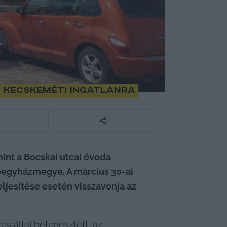
m kecskeméti ingatlanra
nt a Bocskai utcai óvoda 
őegyházmegye. A március 30-ai 
ljesítése esetén visszavonja az 
s által beterjesztett, az 