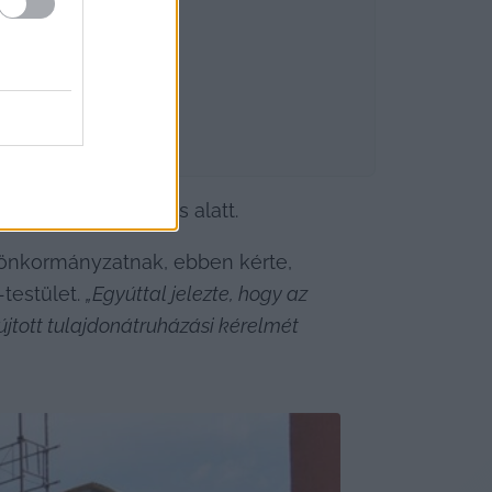
elenleg ez is felújítás alatt.
z önkormányzatnak, ebben kérte, 
testület. 
„Egyúttal jelezte, hogy az 
jtott tulajdonátruházási kérelmét 