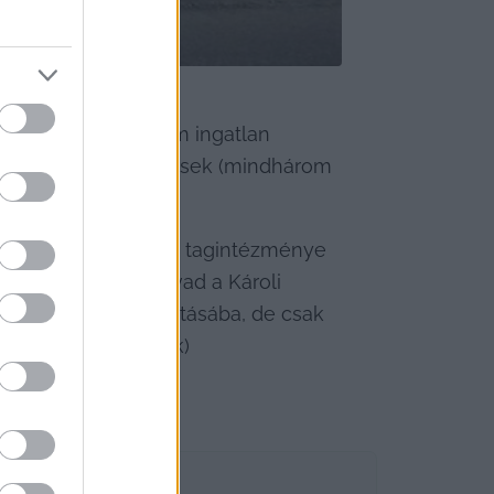
 február 24-én három ingatlan 
 
dr. Bábel Balázs
 érsek (mindhárom 
ános Iskola és Óvoda tagintézménye 
épző Kar és beolvad a Károli 
us egyetem fenntartásába, de csak 
i épületet felújítják)