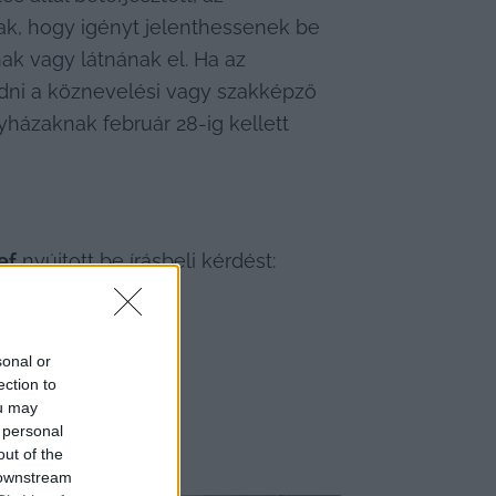
k, hogy igényt jelenthessenek be 
ak vagy látnának el. Ha az 
adni a köznevelési vagy szakképző 
ázaknak február 28-ig kellett 
ef
 nyújtott be írásbeli kérdést: 
sonal or
ection to
ou may
 personal
out of the
 downstream