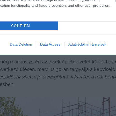
cation functionality and fraud prevention, and other user protection.
CONFIRM
Data Deletion
Data Access
Adatvédelmi irányelvek
Szent Imre Katolikus Óvoda másik telephelye
 van, j
t, még március 21-én az érsek újabb levelet küldött a
vetkező ülésén, március 30-án tárgyalja a képviselő-
rződések sikeres felülvizsgálatát követően a már benyú
tésben.