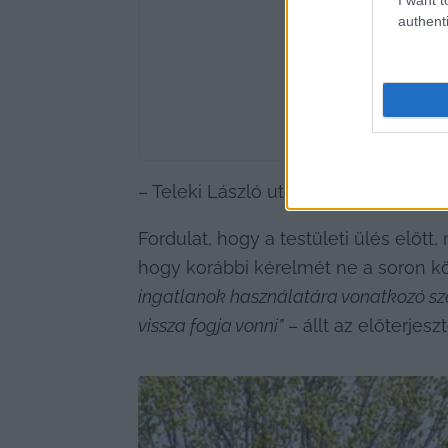
authenti
– Teleki László utca 1/A – itt pedig a 
Fordulat, hogy a testületi ülés előt
hogy korábbi kérelmét ne a soron kö
ingatlanok használatára vonatkozó sze
vissza fogja vonni”
 – állt az előterjesz