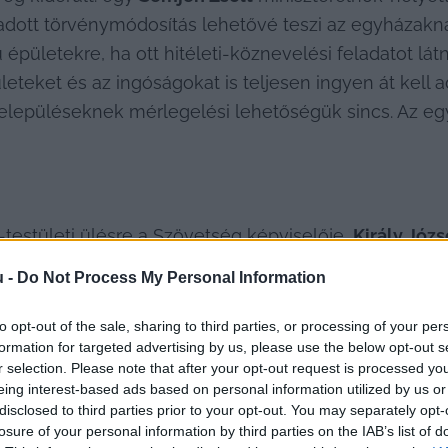
adott törvénymódosítás lehetővé teszi az egyházakna
pületekre, ha ott hitéleti-köznevelési feladatot látn
eteket és az ingóságokat is teljesen ingyen át kell 
elepüléseknek mérlegelési lehetőségük sincs. Az egyh
-testületi ülésre a Szövetség képviselője, 
Király Józs
kezetektől, és ha igen, mely épületekre?
u -
Do Not Process My Personal Information
to opt-out of the sale, sharing to third parties, or processing of your per
formation for targeted advertising by us, please use the below opt-out s
r selection. Please note that after your opt-out request is processed y
eing interest-based ads based on personal information utilized by us or
disclosed to third parties prior to your opt-out. You may separately opt-
losure of your personal information by third parties on the IAB’s list of