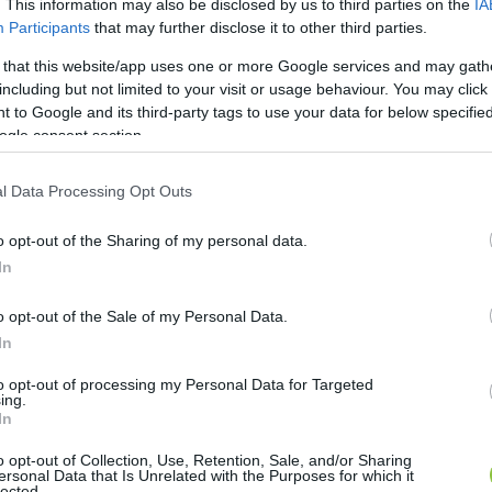
. This information may also be disclosed by us to third parties on the
IA
Participants
that may further disclose it to other third parties.
 that this website/app uses one or more Google services and may gath
including but not limited to your visit or usage behaviour. You may click 
 to Google and its third-party tags to use your data for below specifi
ogle consent section.
l Data Processing Opt Outs
o opt-out of the Sharing of my personal data.
In
o opt-out of the Sale of my Personal Data.
In
to opt-out of processing my Personal Data for Targeted
ing.
In
o opt-out of Collection, Use, Retention, Sale, and/or Sharing
ersonal Data that Is Unrelated with the Purposes for which it
lected.