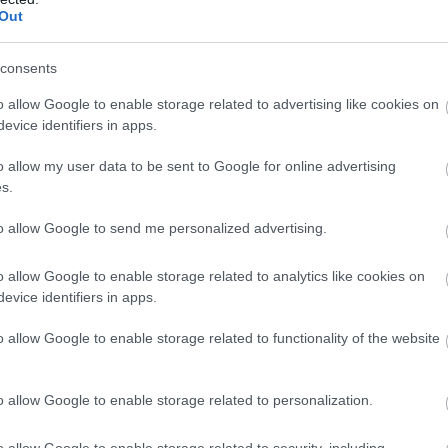
Out
consents
/ Fotó: Hraskó István
o allow Google to enable storage related to advertising like cookies on
ster válaszából kiderült: a határidő előtt pár nappal,
evice identifiers in apps.
ett be a Kalocsa-Kecskeméti Főegyházmegye igényét
o allow my user data to be sent to Google for online advertising
ásában működik):
s.
ai óvoda
, amely már a Petőfi Sándor Katolikus Által
to allow Google to send me personalized advertising.
ogy a Neumann János Egyetemből kiválik a Pedagógusk
o allow Google to enable storage related to analytics like cookies on
került a Bocskai utcai gyakorlóóvoda is a reformát
evice identifiers in apps.
tán átadták a katolikusoknak
 – jelenleg a Bocskai utca
o allow Google to enable storage related to functionality of the website
Szent Imre Katolikus Óvoda és Általános Iskola
o allow Google to enable storage related to personalization.
HIRDETÉS
o allow Google to enable storage related to security, including