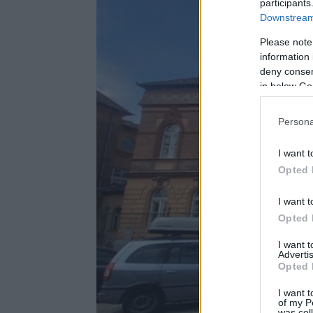
participants
Downstream 
Please note
information 
deny consent
in below Go
Persona
I want t
Opted 
I want t
Opted 
I want 
Advertis
Opted 
I want t
of my P
was col