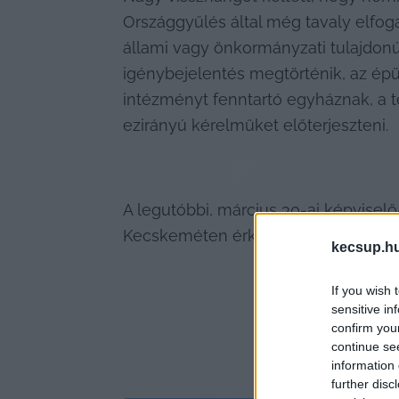
Országgyűlés által még tavaly elfog
állami vagy önkormányzati tulajdonú é
igénybejelentés megtörténik, az épül
intézményt fenntartó egyháznak, a t
ezirányú kérelmüket előterjeszteni.
A legutóbbi, március 30-ai képviselő
Kecskeméten érkezett-e igény a fele
kecsup.h
If you wish 
sensitive in
confirm you
continue se
information 
further disc