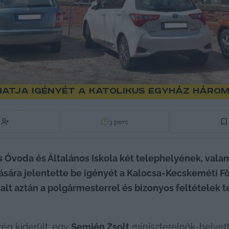
hatja igényét a katolikus egyház háro
3
perc
Óvoda és Általános Iskola két telephelyének, valami
sára jelentette be igényét a Kalocsa-Kecskeméti F
alt aztán a polgármesterrel és bizonyos feltételek te
ég kiderült: egy 
Semjén Zsolt
 miniszterelnök-helyette