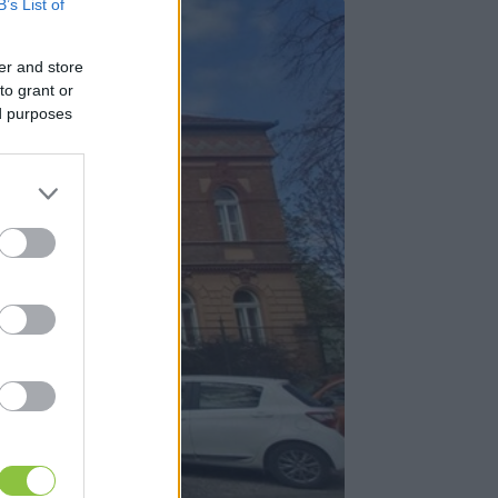
B’s List of
er and store
to grant or
ed purposes