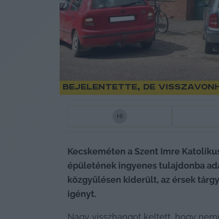
Bejelentette, de visszavon
H
I
Kecskeméten a Szent Imre Katolikus 
épületének ingyenes tulajdonba adá
közgyűlésen kiderült, az érsek tárgy
igényt.
Nagy visszhangot keltett, hogy nemr