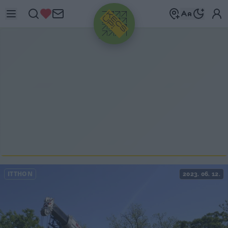
HIRDETÉS
ITTHON
2023. 06. 12.