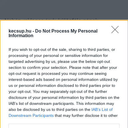
Nehéz, raklapos áruk, különféle gépek, 
betonelemek, de akár páncélszekrény vagy akár 
kecsup.hu -
Do Not Process My Personal
Information
szobrok szállítmányozása, rakodása darus 
teherautóval könnyedén megoldható. A 
KCR 
If you wish to opt-out of the sale, sharing to third parties, or
bérlés
 lehet a megoldás, válassz olyan 
processing of your personal or sensitive information for
referenciákkal, szakmai tapasztalattal 
targeted advertising by us, please use the below opt-out
section to confirm your selection. Please note that after your
rendelkező, megbízható vállalkozást rakodással 
opt-out request is processed you may continue seeing
egybekötött fuvarozási feladatokra, mint amilyen 
interest-based ads based on personal information utilized by
us or personal information disclosed to third parties prior to
a Prédio-Bau is!
your opt-out. You may separately opt-out of the further
disclosure of your personal information by third parties on the
Az építőiparban is sokféle anyag, eszköz 
IAB’s list of downstream participants. This information may
emelésére és egyidejűleg szállítására is 
also be disclosed by us to third parties on the
IAB’s List of
Downstream Participants
that may further disclose it to other
használható egy darus autó, így kedvezőbb és 
third parties.
helytakarékosabb megoldás lehet, mint egy 