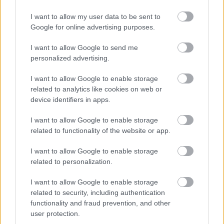
konténerek mozgatására.
I want to allow my user data to be sent to
Google for online advertising purposes.
HIRDETÉS
I want to allow Google to send me
personalized advertising.
I want to allow Google to enable storage
related to analytics like cookies on web or
device identifiers in apps.
I want to allow Google to enable storage
related to functionality of the website or app.
De gondoltad volna, hogy egy ilyen autó 
I want to allow Google to enable storage
műalkotások, nagy méretű szobrok emelésére 
related to personalization.
és szállítására is alkalmas, vagy hogy nemcsak 
I want to allow Google to enable storage
páncélszekrények mozgathatók vele egyik 
related to security, including authentication
helyről a másikra, hanem akár még 
functionality and fraud prevention, and other
user protection.
összegyűjtött, lejárt pénzérmék és bankók is?