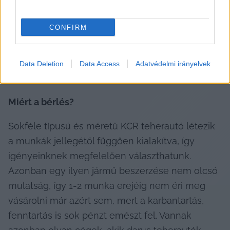
Legutóbb a kuna kivonásakor segítettek a KCR 
CONFIRM
autók az óriási mennyiségű pénzérme 
elszállításában, de ez nem egyedülálló példa, 
hazánkban is hasonlóan zajlott az 1 és 2 Ft-osok 
Data Deletion
Data Access
Adatvédelmi irányelvek
kivonása.
Miért a bérlés?
Sokféle típusú és méretű KCR teherautó létezik 
a munkák jellegétől függően kialakítva, így 
igényeinknek megfelelően választhatunk. 
Azonban egy ilyen jármű beszerzése nem olcsó 
mulatság, így 1-2 munka erejéig nem éri meg 
vásárolni már azért sem, mert a karbantartás, 
fenntartás is sok pénzt emészt fel. Vannak 