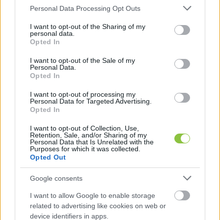
Please note that this website/app uses one or more Google
klasszikus tehergépkocsi és mellé valamilyen 
Personal Data Processing Opt Outs
services and may gather and store information including but
rakodó jármű vagy autódaru alkalmazása. Az 
not limited to your visit or usage behaviour. You may click to
I want to opt-out of the Sharing of my
personal data.
építőanyagok mellett napkollektorok, 
grant or deny consent to Google and its third-party tags to
Opted In
use your data for below specified purposes in below Google
mobilházak, konténerek szállítására is 
consent section.
I want to opt-out of the Sale of my
nagyszerű.
Personal Data.
Opted In
Mire használhatók még a darus autók?
I want to opt-out of processing my
Personal Data for Targeted Advertising.
Opted In
Minden kisfiú álma egy darus autó vagy dömper, 
amivel a homokozóban éppúgy eljátszhat, mint 
I want to opt-out of Collection, Use,
Retention, Sale, and/or Sharing of my
a szobában. A valódi KCR teherautók is ehhez 
Personal Data that Is Unrelated with the
Purposes for which it was collected.
hasonlóan sokoldalúak, és a klasszikus építőipari 
Opted Out
alkalmazásokon túl sok minden másra is 
Google consents
használhatóak, például járműmentésre, 
I want to allow Google to enable storage
közvilágítási oszlopokon folyó munkák 
related to advertising like cookies on web or
végzésére, kábeltelepítésre berendezések, 
device identifiers in apps.