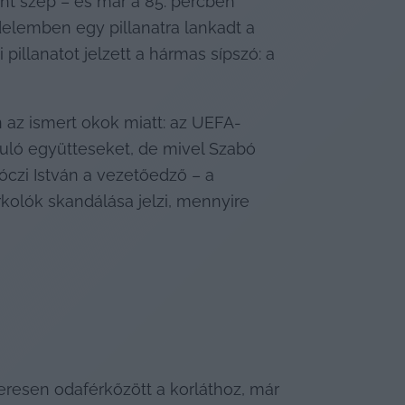
int szép – és már a 85. percben 
delemben egy pillanatra lankadt a 
illanatot jelzett a hármas sípszó: a 
an az ismert okok miatt: az UEFA-
uló együtteseket, de mivel Szabó 
czi István a vezetőedző – a 
rkolók skandálása jelzi, mennyire 
keresen odaférkőzött a korláthoz, már 