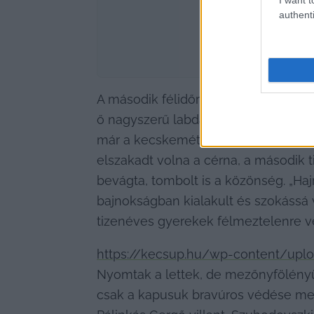
authenti
A második félidőre 
Banó-Szabó Ben
ő nagyszerű labdákkal képes helyzetbe
már a kecskeméti szurkolók tűréshatá
elszakadt volna a cérna, a második 
bevágta, tombolt is a közönség. „Hajrá
bajnokságban kialakult és szokássá vá
tizenéves gyerekek félmeztelenre ve
https://kecsup.hu/wp-content/upl
Nyomtak a lettek, de mezőnyfölényü
csak a kapusuk bravúros védése mente