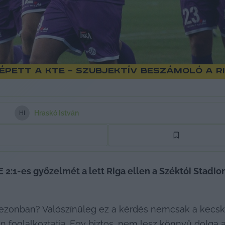
pett a KTE – szubjektív beszámoló a Ri
Hraskó István
H
I
 2:1-es győzelmét a lett Riga ellen a Széktói Stadio
zezonban? Valószínűleg ez a kérdés nemcsak a kecsk
en foglalkoztatja. Egy biztos, nem lesz könnyű dolga 