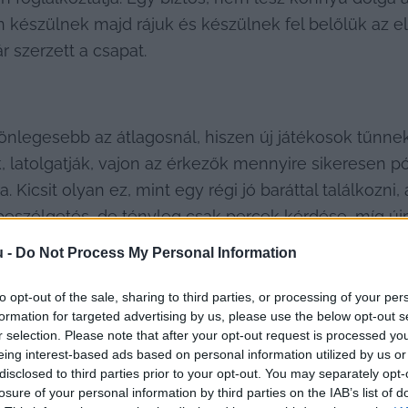
 készülnek majd rájuk és készülnek fel belőlük az elle
r szerzett a csapat.
nlegesebb az átlagosnál, hiszen új játékosok tűnnek 
 latolgatják, vajon az érkezők mennyire sikeresen pó
a. Kicsit olyan ez, mint egy régi jó baráttal találkozn
beszélgetés, de tényleg csak percek kérdése, míg újr
zal a jóleső érzéssel telítődhetnek el a felek, hogy e
u -
Do Not Process My Personal Information
okták mondani, sok múlik a jó kezdésen, hiszen egy j
ajnokságra, összehozhatja az együttest és a közönsé
to opt-out of the sale, sharing to third parties, or processing of your per
formation for targeted advertising by us, please use the below opt-out s
r selection. Please note that after your opt-out request is processed y
eing interest-based ads based on personal information utilized by us or
disclosed to third parties prior to your opt-out. You may separately opt-
losure of your personal information by third parties on the IAB’s list of