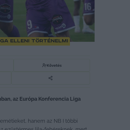
ga elleni történelmi
Követés
nban, az Európa Konferencia Liga 
emétieket, hanem az NB I többi 
az ezüstérmes lila-fehéreknek, mert 