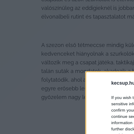
valószínűleg az eddigieknél is jobban
élvonalbeli rutint és tapasztalatot má
A szezon első tétmeccse mindig külö
kedvenceket hiányolnak a szurkolók,
változik meg a csapat játéka, taktikáj
talán suták a mondatok, akadozik a 
folytatódik, ahol abbahagyták, sőt az
kecsup.h
egyre erősebb lesz. Na meg azt is sz
győzelem nagy lendületet adhat a b
If you wish 
sensitive in
confirm you
continue se
information 
further disc