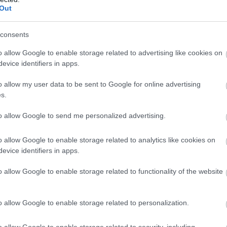
or bebizonyította már a futball – szerencsére a magya
Out
írnak a pályán, ahol oda kell tenni magadat, és jó tak
lkesedéssel nagy különbségeket lehet eltüntetni. Aho
consents
o allow Google to enable storage related to advertising like cookies on
evice identifiers in apps.
g várták, hogy újra ott lehessenek a lelátókon és buz
apuknál, hogy végre beléphessenek a stadionba, és n
o allow my user data to be sent to Google for online advertising
s.
talos nézőszám). És most nem kellett arra várni, hogy
 a szurkolás. Az első negyedóra-húsz perc több mint b
to allow Google to send me personalized advertising.
sokon, jelen sorok írója sokakkal együtt 
Leoni
 lövés
o allow Google to enable storage related to analytics like cookies on
 Utána viszont magára talált a Riga is, át is vette az 
evice identifiers in apps.
o allow Google to enable storage related to functionality of the website
HIRDETÉS
o allow Google to enable storage related to personalization.
o allow Google to enable storage related to security, including