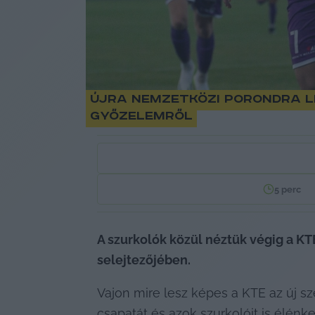
Újra nemzetközi porondra lé
győzelemről
5
perc
A szurkolók közül néztük végig a KTE
selejtezőjében.
Vajon mire lesz képes a KTE az új s
csapatát és azok szurkolóit is élénk