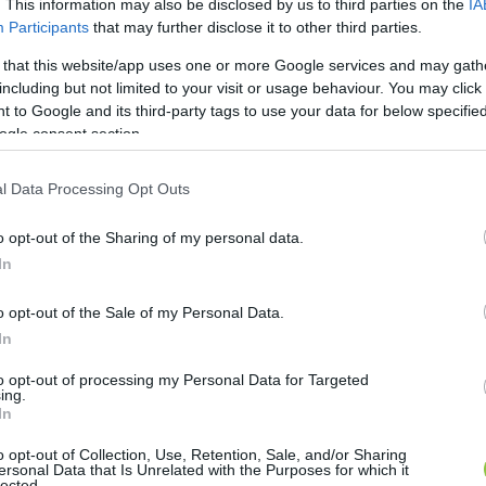
. This information may also be disclosed by us to third parties on the
IA
Participants
that may further disclose it to other third parties.
gfűszerezte még az a plusz adalék, hogy a KTE tizenké
 that this website/app uses one or more Google services and may gath
including but not limited to your visit or usage behaviour. You may click 
 sok szempontból izgalmasabb messze földről jött kü
 to Google and its third-party tags to use your data for below specifi
en ikszedik alkalommal játszani. Jó, a „konfettinek” is
ogle consent section.
ensen (az UEFA 54 tagországának 177 csapata vesz be
yelőre a kecskemétiek – de mégis, ahhoz képest, ho
l Data Processing Opt Outs
érek, szinte felfoghatatlan, hogy most meg egy remél
o opt-out of the Sharing of my personal data.
. Ki gondolta volna ezt? Még talán a legelvakultabb
In
 csodaként élik meg.
o opt-out of the Sale of my Personal Data.
oads/2023/07/20230727_201015.mp4
In
tván tanítványai a 
Riga
 ellen? Egyáltalán mennyire jó
to opt-out of processing my Personal Data for Targeted
bb és ötödakkora népességű országból jönnek, az iga
ing.
In
tele vannak légiósokkal, főleg brazil, afrikai és dél-sz
o opt-out of Collection, Use, Retention, Sale, and/or Sharing
lió euróra taksálják, míg a kecskemétit 6,5 millióra. S
ersonal Data that Is Unrelated with the Purposes for which it
lected.