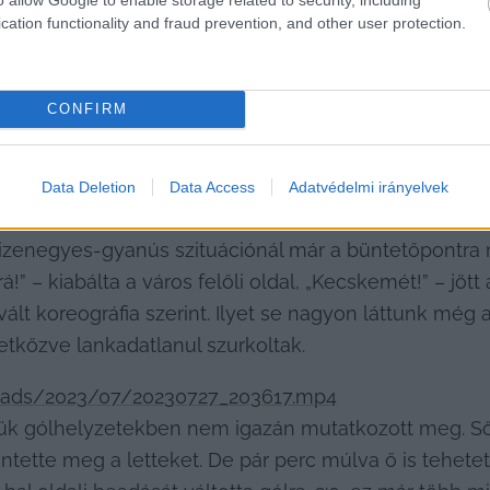
cation functionality and fraud prevention, and other user protection.
CONFIRM
ce
 már nem futott ki a pályára, mint kiderült, az első 
 hozni társait, fájó volt kiválása. A grúz játékvezet
Data Deletion
Data Access
Adatvédelmi irányelvek
rát, fogalmazzunk úgy, kívülről nézve nem fújta meg 
tizenegyes-gyanús szituációnál már a büntetőpontra
!” – kiabálta a város felőli oldal, „Kecskemét!” – jött
lt koreográfia szerint. Ilyet se nagyon láttunk még a 
tkőzve lankadatlanul szurkoltak.
oads/2023/07/20230727_203617.mp4
k gólhelyzetekben nem igazán mutatkozott meg. Sőt, 
tte meg a letteket. De pár perc múlva ő is tehetetlen