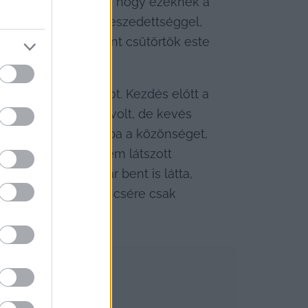
r szurkolóknak is -, hogy ezeknek a 
tikával, kellő összeszedettséggel, 
gy ez meg is történt csütörtök este 
díthassák a csapatot. Kezdés előtt a 
oha telt ház nem volt, de kevés 
 a csapat hozza lázba a közönséget, 
iztatóan alakult, nem látszott 
ét pár pillanatig már bent is látta, 
irányítást, de szerencsére csak 