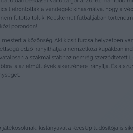
bal oldali beadását váltotta gólra. 2:0, ez már több m
icsit elrontották a vendégek: kihasználva, hogy a vé
nem futotta tőlük. Kecskemét futballjában történelmi p
közi porondon!
 a mestert a közönség. Aki kicsit furcsa helyzetben v
zettségű edző irányíthatja a nemzetközi kupákban ind
hivatalosan a szakmai stábhoz nemrég szerződtetett Ló
ra is az elmúlt évek sikertrénere irányítja. És a szu
nységét.
ró játékosoknak, kislányával a KecsUp tudósítója is si