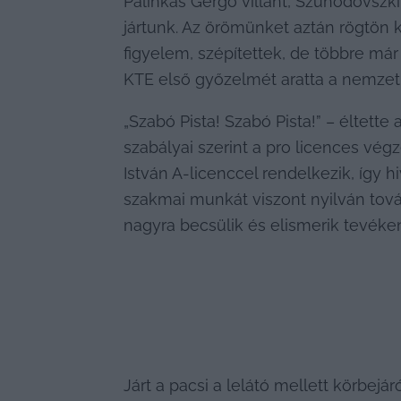
Pálinkás Gergő villant, Szuhodovszki 
jártunk. Az örömünket aztán rögtön k
figyelem, szépítettek, de többre már 
KTE első győzelmét aratta a nemzet
„Szabó Pista! Szabó Pista!” – éltette
szabályai szerint a pro licences vég
István A-licenccel rendelkezik, így 
szakmai munkát viszont nyilván tovább
nagyra becsülik és elismerik tevéke
Járt a pacsi a lelátó mellett körbejá