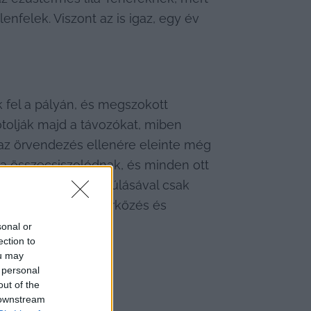
nfelek. Viszont az is igaz, egy év 
fel a pályán, és megszokott 
tolják majd a távozókat, miben 
i, az örvendezés ellenére eleinte még 
a összecsiszolódnak, és minden ott 
z a kötelék az idő múlásával csak 
ól sikerült első mérkőzés és 
get.
sonal or
ection to
ou may
 personal
out of the
 downstream