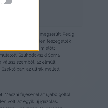
játékrész hajrájában megsérült. Pedig 
ő ítéletei egyértelműen feszegették 
a hazai pályát. De mielőtt 
 mutatott. Szuhodovszki Soma 
 a válasz szemből, az elmúlt 
Széktóiban: az ultrák mellett 
Meszhi fejesénél az újabb góltól 
 volt: az egyik új igazolás, 