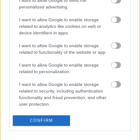
I want to allow Google to send me
Különösebb magyarázatot nem adtak, 
personalized advertising.
valószínűleg arra próbálják építeni az 
I want to allow Google to enable storage
érvelésüket, hogy az akkugyártás áttételesen a 
related to analytics like cookies on web or
device identifiers in apps.
fosszilis üzemanyagok használata, és azok 
környezetszennyezése ellenében hat. Igaz, ezt 
I want to allow Google to enable storage
az MTA állásfoglalása sem kérdőjelezte meg, és 
related to functionality of the website or app.
az aggályaik egészen másról szóltak.
I want to allow Google to enable storage
related to personalization.
via 
Telex
I want to allow Google to enable storage
related to security, including authentication
HIRDETÉS
functionality and fraud prevention, and other
user protection.
CONFIRM