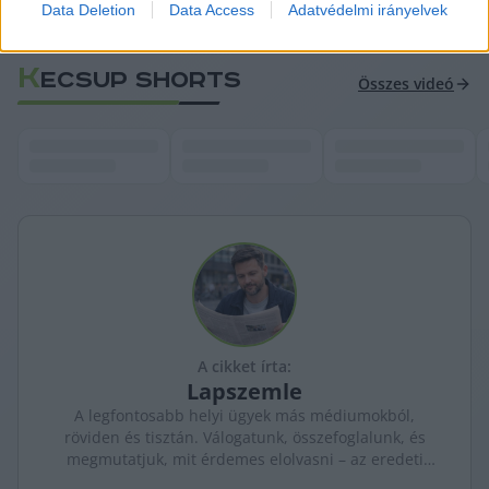
Data Deletion
Data Access
Adatvédelmi irányelvek
K
ECSUP SHORTS
Összes videó
A cikket írta:
Lapszemle
A legfontosabb helyi ügyek más médiumokból,
röviden és tisztán. Válogatunk, összefoglalunk, és
megmutatjuk, mit érdemes elolvasni – az eredeti
forrásokra mutatva. Gyors tájékozódás, egy helyen.