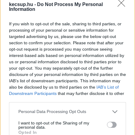
építi ki több százmilliárd forintos állami 
kecsup.hu -
Do Not Process My Personal
támogatással Magyarországon a kormány az 
Information
akkumulátoripart, ami jelentős környezeti 
If you wish to opt-out of the sale, sharing to third parties, or
terheléssel jár, és senki nem tudja, valójában 
processing of your personal or sensitive information for
hosszú távon mennyire fenntartható, és milyen 
targeted advertising by us, please use the below opt-out
section to confirm your selection. Please note that after your
következményekkel jár.
opt-out request is processed you may continue seeing
interest-based ads based on personal information utilized by
Az állásfoglalást tegnap hoztak nyilvánosságra, 
us or personal information disclosed to third parties prior to
és az MTA elküldte a kormánynak is. A szakértők 
your opt-out. You may separately opt-out of the further
disclosure of your personal information by third parties on the
egy nyolc pontból álló javaslatcsomagot 
IAB’s list of downstream participants. This information may
állítottak össze, amiben részletesen leírták, hogy 
also be disclosed by us to third parties on the
IAB’s List of
milyen egyeztetésekre lenne szükség, és 
Downstream Participants
that may further disclose it to other
third parties.
milyen előzetes hatástanulmányok és egyéb 
Please note that this website/app uses one or more Google
dokumentumok nyilvánosságra hozásával 
Personal Data Processing Opt Outs
services and may gather and store information including but
lehetne eloszlatni az aggodalmakat.
not limited to your visit or usage behaviour. You may click to
I want to opt-out of the Sharing of my
personal data.
grant or deny consent to Google and its third-party tags to
Opted In