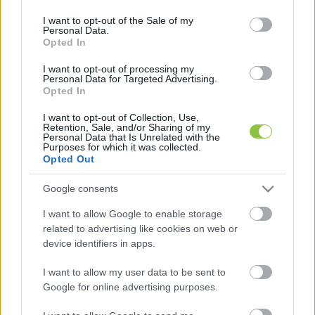
use your data for below specified purposes in below Google
consent section.
I want to opt-out of the Sale of my
A külügyminisztérium az 
RTL Híradójának
 annyit 
Personal Data.
Opted In
válaszolt a felvetésre, hogy
I want to opt-out of processing my
Personal Data for Targeted Advertising.
Opted In
I want to opt-out of Collection, Use,
Retention, Sale, and/or Sharing of my
Personal Data that Is Unrelated with the
Purposes for which it was collected.
Opted Out
„AKI AZ AKKUMULÁTORGYÁRTÁS ELLEN 
Google consents
KÜZD, A KÖRNYEZETVÉDELEM ÉS A 
I want to allow Google to enable storage
NEMZETGAZDASÁGI ÉRDEK ELLEN KÜZD”.
related to advertising like cookies on web or
device identifiers in apps.
Ez a válasz nem arra utal, hogy a tudósok 
I want to allow my user data to be sent to
kérésére párbeszéd kezdődhetne a 
Google for online advertising purposes.
döntéshozókkal.