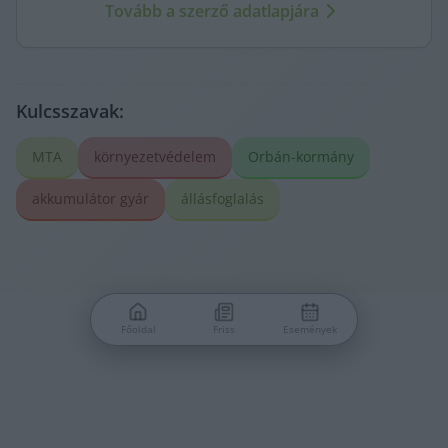
Tovább a szerző adatlapjára
Kulcsszavak:
MTA
környezetvédelem
Orbán-kormány
akkumulátor gyár
állásfoglalás
Főoldal
Friss
Események