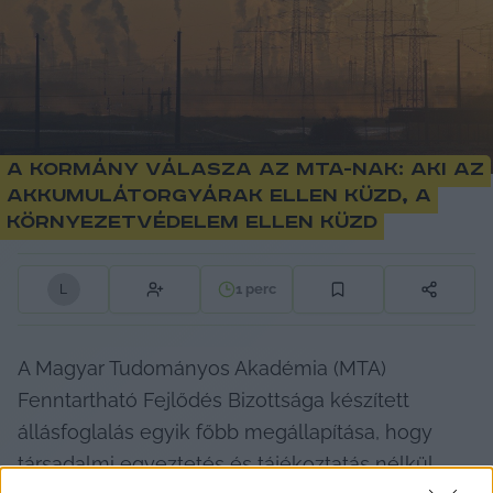
A kormány válasza az MTA-nak: aki az
akkumulátorgyárak ellen küzd, a
környezetvédelem ellen küzd
1
perc
L
A Magyar Tudományos Akadémia (MTA) 
Fenntartható Fejlődés Bizottsága készített 
állásfoglalás egyik főbb megállapítása, hogy 
társadalmi egyeztetés és tájékoztatás nélkül 