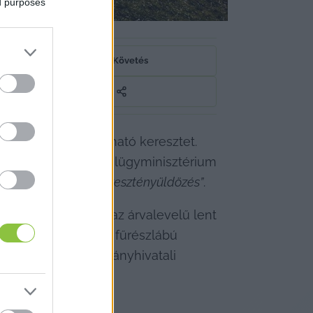
ed purposes
Követés
énás hegyen található keresztet. 
Menczer Tamás, a külügyminisztérium 
: ez 
„modernkori keresztényüldözés”
.
a leánykökörcsint, az árvalevelű lent 
 nagy rókalepke, a fűrészlábú 
 is támadta a kormányhivatali 