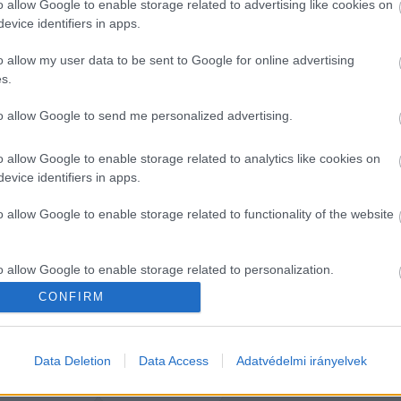
o allow Google to enable storage related to advertising like cookies on
evice identifiers in apps.
ló hogy itt nem a környezet védelméről van szó”,
 majd a 
o allow my user data to be sent to Google for online advertising
gok ez ellen”
 – mondta és hozzátette, hogy 
„a valláso
s.
gyen ismét kereszt álljon.
to allow Google to send me personalized advertising.
o allow Google to enable storage related to analytics like cookies on
evice identifiers in apps.
o allow Google to enable storage related to functionality of the website
elentette ki Menczer.
o allow Google to enable storage related to personalization.
CONFIRM
o allow Google to enable storage related to security, including
cation functionality and fraud prevention, and other user protection.
Data Deletion
Data Access
Adatvédelmi irányelvek