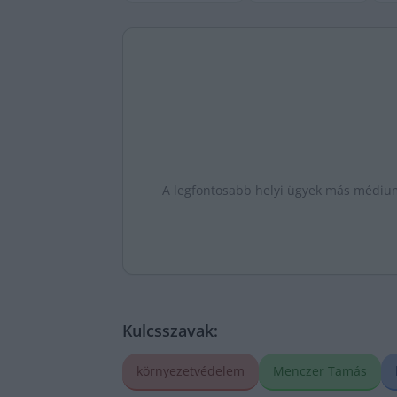
A legfontosabb helyi ügyek más médiumo
Kulcsszavak:
környezetvédelem
Menczer Tamás