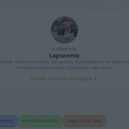
A cikket írta:
Lapszemle
kból, röviden és tisztán. Válogatunk, összefoglalunk, és megmutat
forrásokra mutatva. Gyors tájékozódás, egy helyen.
Tovább a szerző adatlapjára
kereszt
keresztényüldözés
nagy-szénás hegy