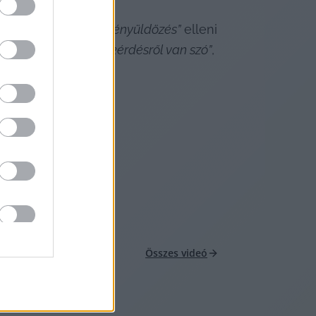
„modernkori keresztényüldözés”
 elleni 
n messze túlmutató kérdésről van szó”
, 
Összes videó