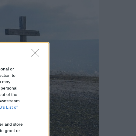
sonal or
ection to
ou may
 personal
out of the
 downstream
B’s List of
er and store
to grant or