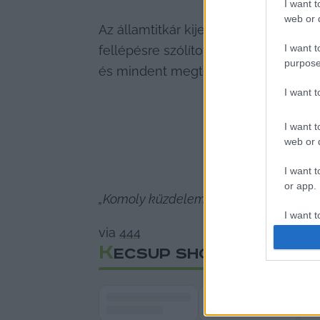
I want t
web or d
Az államtitkár kijelentette: 
„nyilvánva
I want t
fellépésre szólított fel. 
„Én harcolni fo
purpose
és mindent megtesz azért, hogy a he
I want 
I want t
web or d
I want t
or app.
„Komoly küzdelemre kell készülni”
 – j
I want t
via 
444
K
I want t
ECSUP SHORTS
authenti