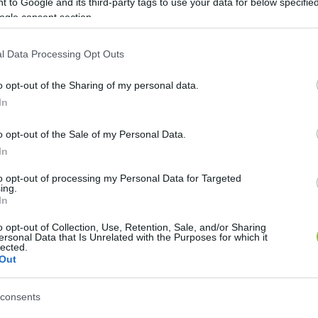
 to Google and its third-party tags to use your data for below specifi
ogle consent section.
etvédők valójában keresztényüldözők
l Data Processing Opt Outs
Lapszemle
L
o opt-out of the Sharing of my personal data.
In
o opt-out of the Sale of my Personal Data.
zentiván és Nagykovácsi között elhelyezkedő Nagy-Sz
In
n többen is ellene vannak környezetvédelmi okokból. 
to opt-out of processing my Personal Data for Targeted
amtitkára szerint azonban más miatt támadják a tervet
ing.
In
k igazgatója szerint a keresztállítással kipusztítanák 
o opt-out of Collection, Use, Retention, Sale, and/or Sharing
ermészet- és Környezetvédő Egyesület szerint pedig a
ersonal Data that Is Unrelated with the Purposes for which it
lected.
zélybe kerülne. Vojczek Judit, a szervezet elnöke meg
Out
consents