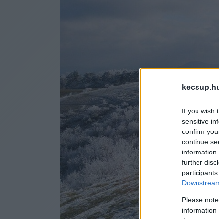
kecsup.h
If you wish 
sensitive in
confirm you
continue se
information 
further disc
participants
Downstream 
Please note
information 