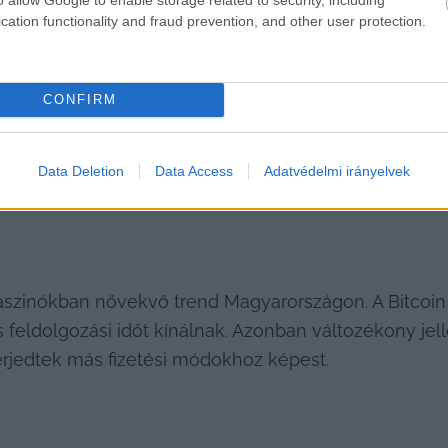
HIRDETÉS
cation functionality and fraud prevention, and other user protection.
CONFIRM
Data Deletion
Data Access
Adatvédelmi irányelvek
aszinókban növekvő trend Magyarországon. A Bitcoin é
s feldolgozási időt kínálnak. Azonban változékony jell
erjedtek más fizetési módokhoz képest.