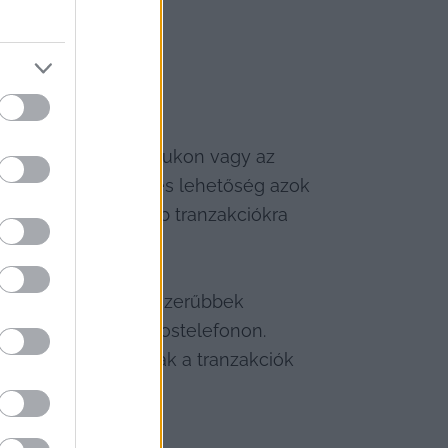
ül a telefonszámlájukon vagy az 
ra. Ez egy kényelmes lehetőség azok 
n jellemzően kisebb tranzakciókra 
ogle Pay egyre népszerűbbek 
y érintéssel az okostelefonon. 
onosítókat használnak a tranzakciók 