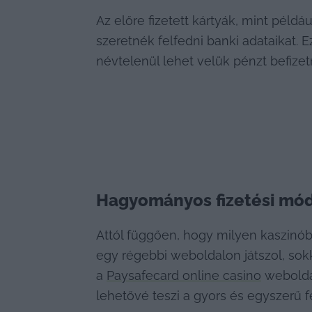
Az előre fizetett kártyák, mint péld
szeretnék felfedni banki adataikat. 
névtelenül lehet velük pénzt befizet
Hagyományos fizetési mó
Attól függően, hogy milyen kaszinóba
egy régebbi weboldalon játszol, sokk
a 
Paysafecard online casino
 webolda
lehetővé teszi a gyors és egyszerű 