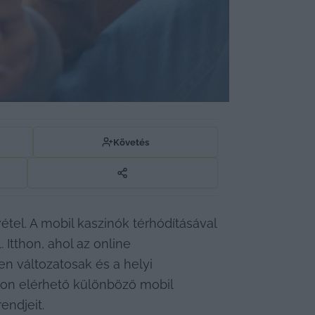
Követés
tel. A mobil kaszinók térhódításával 
Itthon, ahol az online 
n változatosak és a helyi 
on elérhető különböző mobil 
endjeit.