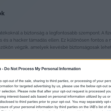
ok
átékoknál a biztonság a legfontosabb szempont. A fiz
ás és a hacker támadás ellen. Ez különösen fontos a 
közökön végzik, amelyek kevésbé biztonságosak lehe
rország szigorú szerencsejáték szabályozása megköve
u -
Do Not Process My Personal Information
ak, beleértve a pénzmosás elleni (AML) és az ügyfé
to opt-out of the sale, sharing to third parties, or processing of your per
teheti a tranzakciós folyamatot.
formation for targeted advertising by us, please use the below opt-out s
r selection. Please note that after your opt-out request is processed y
eing interest-based ads based on personal information utilized by us or
ési módnak könnyen használhatónak kell lennie, és z
disclosed to third parties prior to your opt-out. You may separately opt-
lhasználói élmény kulcsfontosságú a játékosok megt
losure of your personal information by third parties on the IAB’s list of