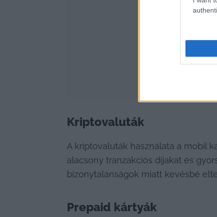
authenti
Kriptovaluták
A kriptovaluták használata a mobil k
alacsony tranzakciós díjakat és gyor
bizonytalanságok miatt kevésbé elt
Prepaid kártyák