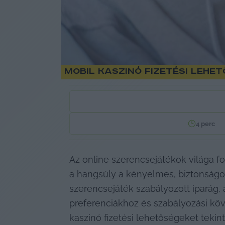
Mobil kaszinó fizetési leh
4
perc
Az online szerencsejátékok világa fo
a hangsúly a kényelmes, biztonságos é
szerencsejáték szabályozott iparág, 
preferenciákhoz és szabályozási kö
kaszinó fizetési lehetőségeket tekinti