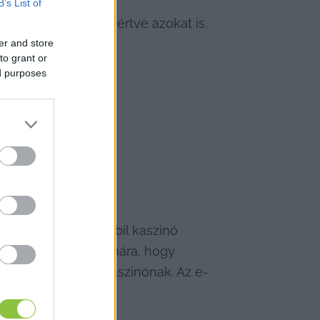
B’s List of
kiszolgálniuk, beleértve azokat is, 
er and store
to grant or
ed purposes
yarországon a mobil kaszinó 
 a felhasználók számára, hogy 
anki adataikat a kaszinónak. Az e-
lnak.