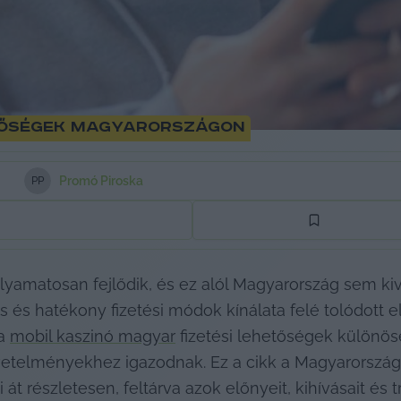
etőségek Magyarországon
Promó Piroska
P
P
lyamatosan fejlődik, és ez alól Magyarország sem kivé
s hatékony fizetési módok kínálata felé tolódott el. 
a 
mobil kaszinó magyar
 fizetési lehetőségek különöse
vetelményekhez igazodnak. Ez a cikk a Magyarország
 át részletesen, feltárva azok előnyeit, kihívásait és tr