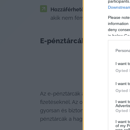
participants
Downstream 
Hozzáférhetőség és inkluzivitás:
akik nem férnek hozzá a hagyom
Please note
information 
deny consent
in below Go
E-pénztárcák
Persona
I want t
Opted 
I want t
Opted 
Az e-pénztárcák a kényelem és a jo
fizetéseknél. Az olyan szolgáltatások
I want 
Advertis
gyorsan és biztonságosan fizessenek
Opted 
pénztárcák a hagyományos banki mód
I want t
of my P
was col