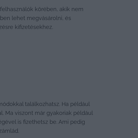
 felhasználók körében, akik nem 
ben lehet megvásárolni, és 
zésre kifizetésekhez.
módokkal találkozhatsz. Ha például 
. Ma viszont már gyakoriak például 
ével is fizethetsz be. Ami pedig 
számlád.