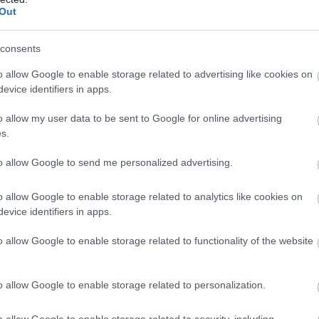
Out
consents
sok
o allow Google to enable storage related to advertising like cookies on
evice identifiers in apps.
ehetővé teszi a felhasználók számára, hogy közvetlen
o allow my user data to be sent to Google for online advertising
esztül fizessenek be pénzt a mobilkaszinó számlájuk
s.
ine bankszámlát vagy hitelkártyát használni. Azonba
to allow Google to send me personalized advertising.
en elérhető a kifizetésekhez.
o allow Google to enable storage related to analytics like cookies on
evice identifiers in apps.
ok: 
Az olyan mobiltárcák, mint az Apple Pay és a Go
iztonságos fizetési módot kínálnak, mindössze néhán
o allow Google to enable storage related to functionality of the website
 protokollokat, például tokenizálást és biometrikus az
o allow Google to enable storage related to personalization.
o allow Google to enable storage related to security, including