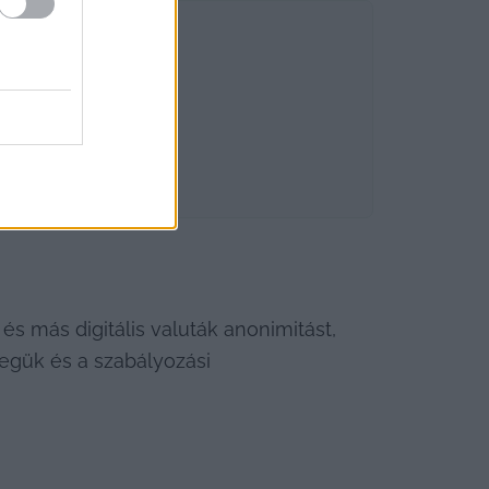
s más digitális valuták anonimitást, 
egük és a szabályozási 