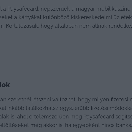
ául a Paysafecard, népszerűek a magyar mobil kaszinó
Ezeket a kártyákat különböző kiskereskedelmi üzletek
ni. Korlátozásuk, hogy általában nem állnak rendelke
dok
n szeretnél játszani változhat, hogy milyen fizetési 
al inkább találkozhatsz egyszerűbb fizetési módokkal
lak is, ahol értelemszerűen még Paysafecard segítség
feltöltéseket még akkor is, ha egyébként nincs bank