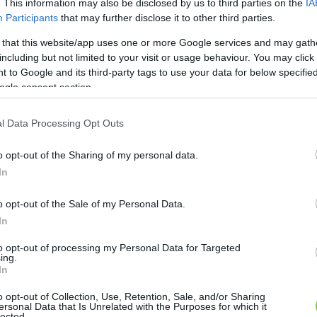
. This information may also be disclosed by us to third parties on the
IA
Participants
that may further disclose it to other third parties.
 
A fizetési módoknak a felhasználók széles körét kell 
ányos banki szolgáltatásokhoz.
 that this website/app uses one or more Google services and may gath
including but not limited to your visit or usage behaviour. You may click 
 to Google and its third-party tags to use your data for below specifi
ogle consent section.
l Data Processing Opt Outs
o opt-out of the Sharing of my personal data.
In
o opt-out of the Sale of my Personal Data.
In
bb biztonsági funkciók miatt egyre népszerűbbek Mag
, mint a PayPal, a Skrill és a Neteller lehetővé teszik
to opt-out of processing my Personal Data for Targeted
ing.
 be és vegyenek ki pénzt, anélkül, hogy megadnák b
In
szerekhez képest gyorsabb tranzakciós időt is kíná
o opt-out of Collection, Use, Retention, Sale, and/or Sharing
ersonal Data that Is Unrelated with the Purposes for which it
lected.