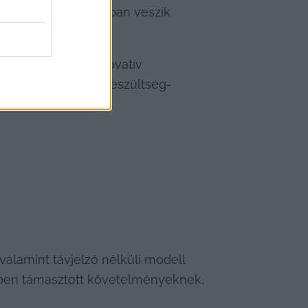
a folyamatirányításban veszik 
k hangsúlyt az innovatív 
alkották meg a túlfeszültség-
valamint távjelző nélküli modell 
ben támasztott követelményeknek, 