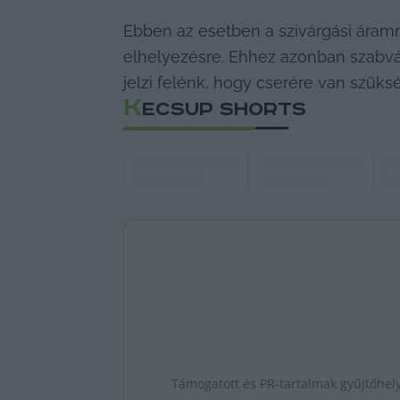
Ebben az esetben a szivárgási ára
elhelyezésre. Ehhez azonban szabvány
jelzi felénk, hogy cserére van szüks
K
ECSUP SHORTS
Támogatott és PR-tartalmak gyűjtőhel