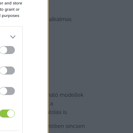
er and store
to grant or
ed purposes
hogy melyik és mire alkalmas, 
lhatunk. Az itt kapható modellek 
ól egyaránt. Ezekkel a 
e még a zavarbecsatolás is.
ég. Egyik fajta esetében sincsen 