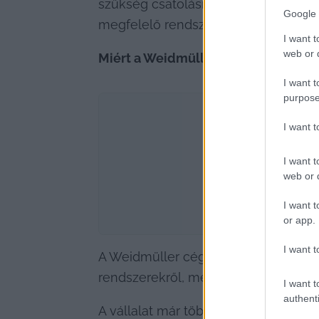
szükség csatolásmentesítésre. A lev
Google 
megfelelő rendszerben lehet haszná
I want t
web or d
Miért a Weidmüller?
I want t
purpose
I want 
I want t
web or d
I want t
or app.
I want t
A Weidmüller cég számos hálózati fes
rendszerekről, még ehhez is kínálnak
I want t
authenti
A vállalat már több mint 160 éve do