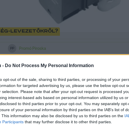
tség-levezetőkről?
Promó Piroska
P
P
u -
Do Not Process My Personal Information
to opt-out of the sale, sharing to third parties, or processing of your per
 véletlenül sem fordulhat elő, hogy az otthonában túl
formation for targeted advertising by us, please use the below opt-out s
hoz, hogy biztonságban lehessünk, mindenképpen szü
r selection. Please note that after your opt-out request is processed y
eing interest-based ads based on personal information utilized by us or
disclosed to third parties prior to your opt-out. You may separately opt-
losure of your personal information by third parties on the IAB’s list of
készülékünk biztonságban lehet, hiszen a túlfeszül
. This information may also be disclosed by us to third parties on the
IA
baleseteket.
Participants
that may further disclose it to other third parties.