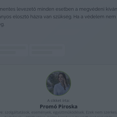
mmentes levezető minden esetben a megvédeni kívánt
os elosztó házra van szükség. Ha a védelem nem aktív
ég.
A cikket írta:
Promó
Piroska
ye: szolgáltatások, események, együttműködések. Ezek nem szerkesz