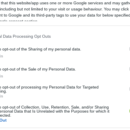
 that this website/app uses one or more Google services and may gath
including but not limited to your visit or usage behaviour. You may click 
 to Google and its third-party tags to use your data for below specifi
it kell tudni ezekről az eszközökről. Kitérünk arra, 
ogle consent section.
zonyos márka termékei a legjobb választások.
l Data Processing Opt Outs
o opt-out of the Sharing of my personal data.
In
o opt-out of the Sale of my Personal Data.
In
levezetőkről?
to opt-out of processing my Personal Data for Targeted
ing.
ezetői között 
számos minőségi és márkás darabot talá
In
VPU II (Type II), valamint VPU III Type III) változatokr
o opt-out of Collection, Use, Retention, Sale, and/or Sharing
nyan csökkenthetőek a túlfeszültség okozta károk, d
ersonal Data that Is Unrelated with the Purposes for which it
lected.
Out
i kiváló megoldást nyújtanak, ha védelemre van szüks