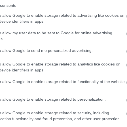
ezetők tesztelése minden esetben termékszabvány sze
consents
lni.
o allow Google to enable storage related to advertising like cookies on
evice identifiers in apps.
o allow my user data to be sent to Google for online advertising
s.
HIRDETÉS
to allow Google to send me personalized advertising.
o allow Google to enable storage related to analytics like cookies on
evice identifiers in apps.
o allow Google to enable storage related to functionality of the website
o allow Google to enable storage related to personalization.
zültséghez készít különféle termékeket. Ez annyit te
 megfelelő szabvánnyal ellátott speciális kellékeket
o allow Google to enable storage related to security, including
cation functionality and fraud prevention, and other user protection.
lgozik ezen a területen. Megbízhatóságuk és szakért