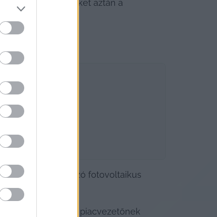
rint történik, amiket aztán a 
sz, hogy legyen szó fotovoltaikus 
.
elmük miatt ma már piacvezetőnek 