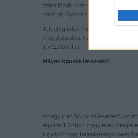
számítanak. A termékeiket főleg a gé
hasznát. Gyakran találkozhatunk velü
Jelenleg több mint 80 országban van
megoldásokra. Folyamatosan azon van
levezetőket is.
Milyen típusok léteznek?
Az egyik az AC oldali levezető, amibő
egyaránt. Ahhoz, hogy ezek megfele
a gyártó nagy teljesítményű varisztort